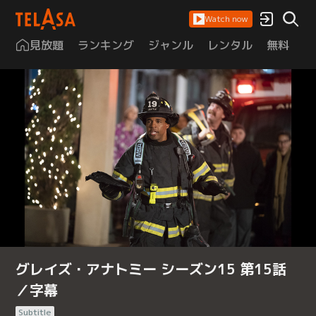
Watch now
見放題
ランキング
ジャンル
レンタル
無料
は
グレイズ・アナトミー シーズン15 第15話
／字幕
Subtitle