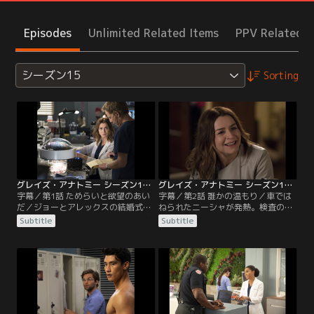
Episodes
Unlimited Related Items
PPV Related I
シーズン15
Sorting
グレイズ・アナトミー シーズン15 第01話／字幕
グレイズ・アナトミー シーズン15 第02話／字幕
字幕／第1話 ためらいと欲望のあい
字幕／第2話 誰かの温もり／車では
だ／ジョーとアレックスの結婚式の
ねられたニーシャが発熱。検査の結
翌日。ジャクソンとマギーは出勤途
果、ニーシャは壊死性筋膜炎で危険
Subtitle
Subtitle
中に暴走する車に危うくはねられそ
な状態と判明するが、ジャクソンは
うになる。間一髪逃れたが、自転車
ベイリーが新しく導入した高気圧酸
で通り掛かった女性ニーシャがはね
素治療室で、オペを行なうことを思
られて大けがを負う。車を運転して
いつく。一方、腎臓移植を待つシー
いた女性シーシーは、2度の心臓移
シーは心臓の筋肉が瘢痕（はんこ
植を受けており、拒絶反応を抑える
ん）化しており、心臓移植も必要な
薬で腎不全を起こしていた…。
ことが分かる。ジョーは、ハネムー
ンそっちのけで…。