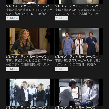
グレイズ・アナトミー シーズン15 第03話／字幕
グレイズ・アナトミー シーズン15 第04話／字幕
字幕／第3話 直感を信じて／アレッ
字幕／第4話 迫りくる真実／メレデ
クスの部長代理初日。一時的とはい
ィスは、シーシーがお膳立てしたブ
え、自ら望んで部長の座を譲り渡し
ラインドデートに出掛けることに。
Subtitle
Subtitle
たベイリーだったが、彼の仕事ぶり
一方、病院では、消防士のベンやア
が気になって仕方ない。一方、ERに
ンディらがアパート火災の負傷者を
は高校の授業でテーブルソーを使用
搬送してくる。その中に心臓の不具
中、意識を失って倒れて指を切断し
合で倒れた女性がいて、ベイリーと
た教師と、胸にノコギリの刃が深く
マギーが担当することに。彼女の息
食い込んだ生徒が運び込まれる。リ
子マックスは母親の異変におびえて
チャードとリンクが教師の治療に当
パニックを起こしていた。アレック
たるが…。
スとダリアは…。
グレイズ・アナトミー シーズン15 第05話／字幕
グレイズ・アナトミー シーズン15 第06話／字幕
字幕／第5話 いたわりの心／マギー
字幕／第6話 マリーゴールドに導か
からテディの妊娠を聞かされたメレ
れて／メキシコの祝日「死者の
ディスは、まだシアトルにいたテデ
日」。街じゅうが死者を想う空気に
Subtitle
Subtitle
ィを見つけ出し、父親不在の家庭で
包まれる中、メレディスは、父親の
育った経験から、早くオーウェンに
ザッチャーが白血病でもう長くない
話すべきだと助言する。そのころオ
とリチャードから聞かされる。しか
ーウェンとアメリアは、ベティが学
し、今さら縁の薄い父親に会う気に
校を抜け出してドラッグをやりに行
なれない。一方テディは、オーウェ
くのではないかと心配し、学校の前
ンの家を訪ねて妊娠の件を打ち明け
で張り込んでいた。病院では、ジャ
ようとするが、そこへベティが学校
クソンが突然…。
へ行っていないと…。
グレイズ・アナトミー シーズン15 第07話／字幕
グレイズ・アナトミー シーズン15 第08話／字幕