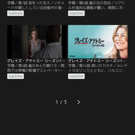
字幕／第7話 見失った支え／リチャ
字幕／第8話 嵐の日の告白／シアト
ードが親しくしている妊娠中の看護
ルを猛烈な暴風が襲い、病院に次々
師フランキーが突然腹痛を訴える。
とけが人が搬送されてくる。アメリ
Subtitle
Subtitle
脾臓がねじれて血行障害を起こして
アとタリンは、頭に自撮り棒が刺さ
いたが、まだ妊娠28週目であるため
った女性を担当。テディ、オーウェ
にフランキーは、万一の事を考えて
ン、ジャクソンは、体にクリスマス
オペを拒否する。しかし、やがて脾
の飾りが刺さった男性を担当する。
動脈が破裂して……。一方、メレデ
一方、寝坊したアレックスは、風が
ィスはキャサリンからコンサルを頼
強すぎて家を出られず、ジョーと2
まれて、コラシックとともに…。
人でハネムーンのやり直しをする。
そんな中…。
グレイズ・アナトミー シーズン15 第09話／字幕
グレイズ・アナトミー シーズン15 第10話／字幕
字幕／第9話 嵐のあとの静けさ／病
字幕／第10話 救いのカタチ／メレデ
院では停電の影響でエレベーターが
ィスはリンクとともに、バルコニー
停止し混乱が続いていた。中に閉じ
から転落した女性ナターシャを担
Subtitle
Subtitle
込められたベイリーとタリン、メレ
当。すぐにオペが行なわれるが、術
ディスとアンドリュー、オーウェン
後ナターシャは昏睡状態に。意識が
とテディとアメリアはそれぞれ助け
戻るかは分からず、翌日に彼女との
を待つ。エレベーター内でパニック
結婚式を控えていた婚約者ギャレッ
発作と闘っていたベイリーとタリン
トは、悲しみに暮れる。一方、シア
1
は、ジャクソンや設備管理のジェド
トルに戻ったキャサリンは、病気の
らによって救出されるが……。
件が漏れたことに怒り…。