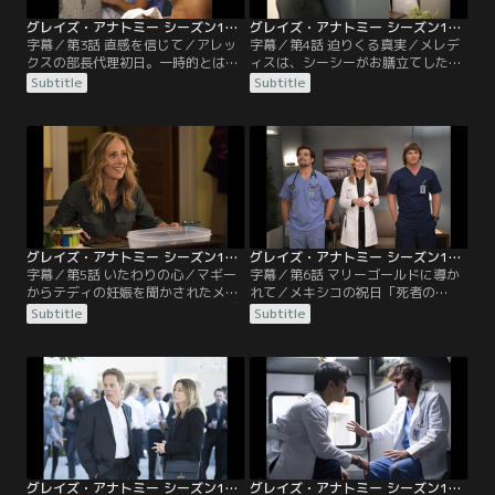
グレイズ・アナトミー シーズン15 第03話／字幕
グレイズ・アナトミー シーズン15 第04話／字幕
字幕／第3話 直感を信じて／アレッ
字幕／第4話 迫りくる真実／メレデ
クスの部長代理初日。一時的とはい
ィスは、シーシーがお膳立てしたブ
え、自ら望んで部長の座を譲り渡し
ラインドデートに出掛けることに。
Subtitle
Subtitle
たベイリーだったが、彼の仕事ぶり
一方、病院では、消防士のベンやア
が気になって仕方ない。一方、ERに
ンディらがアパート火災の負傷者を
は高校の授業でテーブルソーを使用
搬送してくる。その中に心臓の不具
中、意識を失って倒れて指を切断し
合で倒れた女性がいて、ベイリーと
た教師と、胸にノコギリの刃が深く
マギーが担当することに。彼女の息
食い込んだ生徒が運び込まれる。リ
子マックスは母親の異変におびえて
チャードとリンクが教師の治療に当
パニックを起こしていた。アレック
たるが…。
スとダリアは…。
グレイズ・アナトミー シーズン15 第05話／字幕
グレイズ・アナトミー シーズン15 第06話／字幕
字幕／第5話 いたわりの心／マギー
字幕／第6話 マリーゴールドに導か
からテディの妊娠を聞かされたメレ
れて／メキシコの祝日「死者の
ディスは、まだシアトルにいたテデ
日」。街じゅうが死者を想う空気に
Subtitle
Subtitle
ィを見つけ出し、父親不在の家庭で
包まれる中、メレディスは、父親の
育った経験から、早くオーウェンに
ザッチャーが白血病でもう長くない
話すべきだと助言する。そのころオ
とリチャードから聞かされる。しか
ーウェンとアメリアは、ベティが学
し、今さら縁の薄い父親に会う気に
校を抜け出してドラッグをやりに行
なれない。一方テディは、オーウェ
くのではないかと心配し、学校の前
ンの家を訪ねて妊娠の件を打ち明け
で張り込んでいた。病院では、ジャ
ようとするが、そこへベティが学校
クソンが突然…。
へ行っていないと…。
グレイズ・アナトミー シーズン15 第07話／字幕
グレイズ・アナトミー シーズン15 第08話／字幕