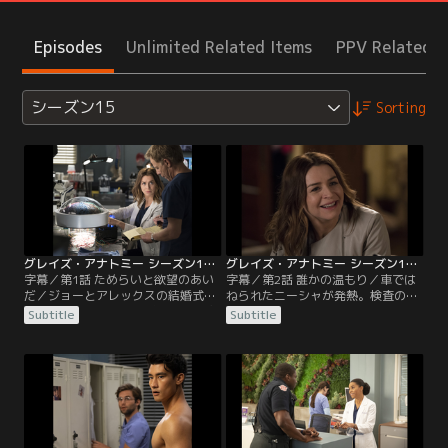
Episodes
Unlimited Related Items
PPV Related I
シーズン15
Sorting
グレイズ・アナトミー シーズン15 第01話／字幕
グレイズ・アナトミー シーズン15 第02話／字幕
字幕／第1話 ためらいと欲望のあい
字幕／第2話 誰かの温もり／車では
だ／ジョーとアレックスの結婚式の
ねられたニーシャが発熱。検査の結
翌日。ジャクソンとマギーは出勤途
果、ニーシャは壊死性筋膜炎で危険
Subtitle
Subtitle
中に暴走する車に危うくはねられそ
な状態と判明するが、ジャクソンは
うになる。間一髪逃れたが、自転車
ベイリーが新しく導入した高気圧酸
で通り掛かった女性ニーシャがはね
素治療室で、オペを行なうことを思
られて大けがを負う。車を運転して
いつく。一方、腎臓移植を待つシー
いた女性シーシーは、2度の心臓移
シーは心臓の筋肉が瘢痕（はんこ
植を受けており、拒絶反応を抑える
ん）化しており、心臓移植も必要な
薬で腎不全を起こしていた…。
ことが分かる。ジョーは、ハネムー
ンそっちのけで…。