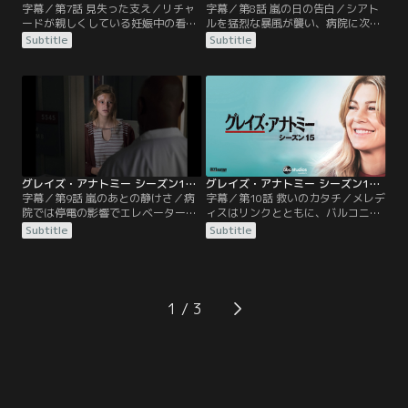
字幕／第7話 見失った支え／リチャ
字幕／第8話 嵐の日の告白／シアト
ードが親しくしている妊娠中の看護
ルを猛烈な暴風が襲い、病院に次々
師フランキーが突然腹痛を訴える。
とけが人が搬送されてくる。アメリ
Subtitle
Subtitle
脾臓がねじれて血行障害を起こして
アとタリンは、頭に自撮り棒が刺さ
いたが、まだ妊娠28週目であるため
った女性を担当。テディ、オーウェ
にフランキーは、万一の事を考えて
ン、ジャクソンは、体にクリスマス
オペを拒否する。しかし、やがて脾
の飾りが刺さった男性を担当する。
動脈が破裂して……。一方、メレデ
一方、寝坊したアレックスは、風が
ィスはキャサリンからコンサルを頼
強すぎて家を出られず、ジョーと2
まれて、コラシックとともに…。
人でハネムーンのやり直しをする。
そんな中…。
グレイズ・アナトミー シーズン15 第09話／字幕
グレイズ・アナトミー シーズン15 第10話／字幕
字幕／第9話 嵐のあとの静けさ／病
字幕／第10話 救いのカタチ／メレデ
院では停電の影響でエレベーターが
ィスはリンクとともに、バルコニー
停止し混乱が続いていた。中に閉じ
から転落した女性ナターシャを担
Subtitle
Subtitle
込められたベイリーとタリン、メレ
当。すぐにオペが行なわれるが、術
ディスとアンドリュー、オーウェン
後ナターシャは昏睡状態に。意識が
とテディとアメリアはそれぞれ助け
戻るかは分からず、翌日に彼女との
を待つ。エレベーター内でパニック
結婚式を控えていた婚約者ギャレッ
発作と闘っていたベイリーとタリン
トは、悲しみに暮れる。一方、シア
1
は、ジャクソンや設備管理のジェド
トルに戻ったキャサリンは、病気の
らによって救出されるが……。
件が漏れたことに怒り…。