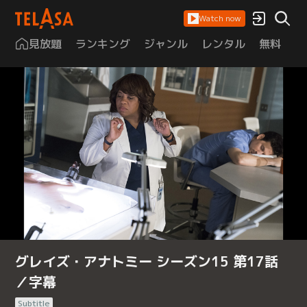
Watch now
見放題
ランキング
ジャンル
レンタル
無料
は
グレイズ・アナトミー シーズン15 第17話
／字幕
Subtitle