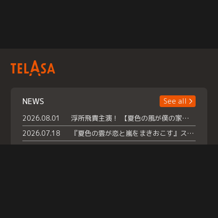
NEWS
See all
2026.08.01
浮所飛貴主演！ 【夏色の風が僕の家にやってきた】 本日よりテラサで独占配信スタート！
2026.07.18
『夏色の雲が恋と嵐をまきおこす』スペシャルメイキング 【Part1】2026年７月18日（土）23時30分～配信スタート！話題のシーンの裏側を大公開！豪華キャスト大集合！ 『武宮家 真夏の家族会議』開催！
2026.07.15
救命医・遥（今田）の《心揺さぶる過去》や、 麻酔科医・権野（船越英一郎）の《謎多きプライベート》など… 《知られざるエピソード》を独占配信！