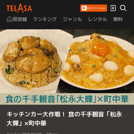
Watch now
見放題
ランキング
ジャンル
レンタル
無料
は
キッチンカー大作戦！ 食の千手観音「松永
大輝」×町中華