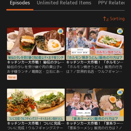
Episodes
Unlimited Related Items
PPV Related I
Sorting
キッチンカー大作戦！ 秘伝のタレを受け継ぐ肉の貴公子×お子様ランチ
キッチンカー大作戦！ 「ホルモン焼きうどん」販売の行方は？
秘伝のタレを受け継ぐ肉の貴公子×
「ホルモン焼きうどん」販売の行方
お子様ランチ／葛飾区・立石にあ
は？／世界的名店・ウルフギャング
る、2027年末まで予約が埋まってい
ステーキハウスが手がける、 「ホル
New
る 焼肉幸泉の安龍秀シェフが「シェ
モン焼きうどん」をキッチンカー販
フユニット大作戦！」に参戦。 40年
売！ 現場には、ウルフギャング仕様
以上継承してきた秘伝のタレを使っ
の特別車両も出動。 気になるお客さ
て開発する 町焼肉ならではのお子様
んの反応は？ そして「シェフユニッ
ランチとは？
ト大作戦！」には、焼肉幸泉・安龍
秀シェフが登場。 おばあちゃんから
受け継いだ秘伝のタレを使い 開発に
挑む新メニューとは？
キッチンカー大作戦！ ついに完成！ウルフギャングステーキ×ホルモン焼きうどん
キッチンカー大作戦！ 「家系ラーメシ」販売の行方は？
ついに完成！ウルフギャングステー
「家系ラーメシ」販売の行方は？／