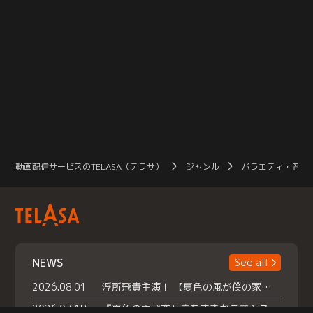
動画配信サービスのTELASA（テラサ）
ジャンル
バラエティ・音楽
NEWS
See all
2026.08.01
浮所飛貴主演！ 【夏色の風が僕の家にやってきた】 本日よりテラサで独占配信スタート！
2026.07.18
『夏色の雲が恋と嵐をまきおこす』スペシャルメイキング 【Part1】2026年７月18日（土）23時30分～配信スタート！話題のシーンの裏側を大公開！豪華キャスト大集合！ 『武宮家 真夏の家族会議』開催！