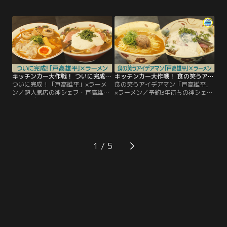
戦するのは「丼」。“食の千手観
杯、「ホタルイカラーメン」がいよ
音”が、あの手この手を使い 猛烈に
いよ販売！そして、新たな「丼」の
美味い丼を続々と繰り出す！
開発に挑むのは、“食の千手観音”松
永大輝シェフ。幅広いお題に対し、
神シェフはどう立ち向かうのか！？
キッチンカー大作戦！ ついに完成！「戸高雄平」×ラーメン
キッチンカー大作戦！ 食の笑うアイデアマン「戸高雄平」×ラーメン
ついに完成！「戸高雄平」×ラーメ
食の笑うアイデアマン「戸高雄平」
ン／超人気店の神シェフ・戸高雄平
×ラーメン／予約3年待ちの神シェ
のアイデアが溢れ出す！使う麺や食
フ・戸高雄平が、ラーメン開発に挑
材、スープにも改良を重ねたラーメ
む。「和牛サーロイン」「ホタルイ
ン開発。“食の笑うアイデアマン”が
カ」「茶碗蒸し」と、溢れ出すアイ
創作する、渾身の一杯がついに完
デアが詰まったラーメンが続々登
成！
場！実際に販売される一品は？
1