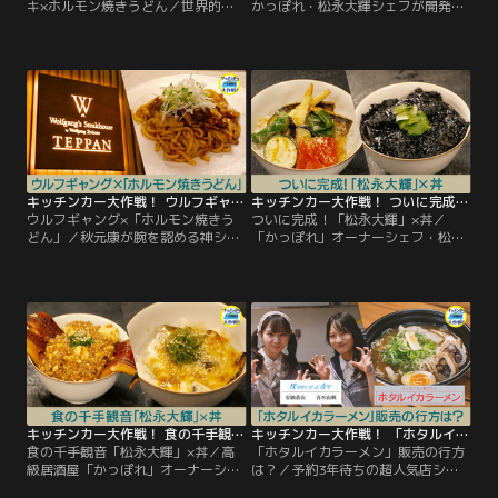
キ×ホルモン焼きうどん／世界的名
かっぽれ・松永大輝シェフが開発し
店・ウルフギャングステーキハウス
た斬新丼「家系ラーメシ」を GMO
が 「シェフユニット大作戦！」に参
渋谷エンタメ祭2026で販売！ 老若
戦。 最高峰のステーキハウスが手が
男女が楽しめるよう味を調整した自
ける、 唯一無二のホルモン焼きうど
信作に、 お客さんの反応は？ そし
んが完成する！
て、新グルメ開発では 世界的ステー
キハウスの要素を取り入れた 「ホル
モン焼きうどん」が続々登場！
キッチンカー大作戦！ ウルフギャング×「ホルモン焼きうどん」
キッチンカー大作戦！ ついに完成！「松永大輝」×丼
ウルフギャング×「ホルモン焼きう
ついに完成！「松永大輝」×丼／
どん」／秋元康が腕を認める神シェ
「かっぽれ」オーナーシェフ・松永
フに 新メニュー開発を依頼する「シ
大輝が挑んだ、「丼」開発。これま
ェフユニット大作戦！」 10人目とな
でにも数々のキッチンカーグルメを
る今回は、世界的名店「ウルフギャ
生み出してきた神シェフが完成させ
ング・ステーキハウス」から 小川充
た、最高に美味い丼とは！？
雄シェフが参戦。名門ステーキハウ
スのシェフが作る「ホルモン焼きう
どん」とは！？
キッチンカー大作戦！ 食の千手観音「松永大輝」×丼
キッチンカー大作戦！ 「ホタルイカラーメン」販売の行方は？
食の千手観音「松永大輝」×丼／高
「ホタルイカラーメン」販売の行方
級居酒屋「かっぽれ」オーナーシェ
は？／予約3年待ちの超人気店シェ
フ・松永大輝が 新メニュー開発に挑
フ・戸高雄平が開発した渾身の一