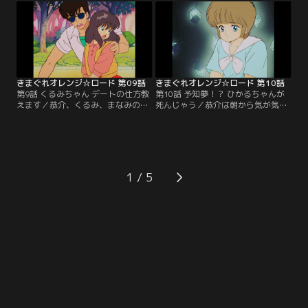
に行き、すっかり酔っ払ってしまっ
みると、街でスカウトされたカメラ
た恭介は、まどかにキスを迫ってし
マンにモデルを頼まれたというだけ
まった…。【提供：バンダイチャン
の話。ところがそのカメラマンとい
ネル】
うのが実は恭介の父だった！？【提
供：バンダイチャンネル】
きまぐれオレンジ☆ロード 第09話
きまぐれオレンジ☆ロード 第10話
第9話 くるみちゃん デートの仕方教
第10話 予知夢！？ ひかるちゃんが
えます／恭介、くるみ、まなみの三
死んじゃう／恭介は朝から気が気で
人が買い物に行くと、水着を買いに
ない。それというのも、ひかるちゃ
来ていたまどかとひかるに偶然出会
んが死ぬ夢を見たからだ。母親から
った。ところが恭介が目を離したす
の遺言で恭介には予知夢の能力があ
きに、くるみがいなくなってしまっ
るのだ。そして、ハンドボールの試
た。恭介たちは必死に町中を探すの
合中、ひかるが倒れた…。【提供：
だが…。【提供：バンダイチャンネ
バンダイチャンネル】
1
ル】