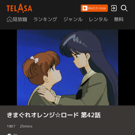
Watch now
見放題
ランキング
ジャンル
レンタル
無料
は
きまぐれオレンジ☆ロード 第42話
1987
25
mins