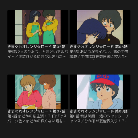
まどかがいた。まどかの見ている前
たんだよ」という、くるみの発言
で、恭介はいきなりひかるとチーク
が、いつのまにやら尾ヒレがつい
を踊るハメに。そして、ひかるは恭
て、学園中が大騒ぎに。なんとかま
介の耳に次の日曜のデートの約束を
どかの誤解をときたい恭介だが、か
囁くのだった。【提供：バンダイチ
ぜぎみの体調とタイミングの悪さが
ャンネル】
重なって、どうもうまくいかない。
【提供：バンダイチャンネル】
きまぐれオレンジ☆ロード 第05話
きまぐれオレンジ☆ロード 第06話
第5話 2人のひみつ、とまどいアルバ
第6話 あいつがライバル、恋の中間
イト／突然ひかるに呼び出された恭
試験／中間試験を数日後に控えたあ
介は、まどかがゆうべ中年の男とホ
る日、恭介は自分を尾けてくる男に
テルに入っていくのを見たと聞かさ
気付いた。男は恭介に「きっとあん
れ大ショック！いたたまれなくなっ
たの手から取り返してみせる！」と
た恭介は、まどかの後を尾けてみ
意味不明の言葉を残して去った。男
た。そこで恭介の見たまどかは…。
の名は火野勇作、まどかとひかるの
【提供：バンダイチャンネル】
幼なじみだった。【提供：バンダイ
チャンネル】
きまぐれオレンジ☆ロード 第07話
きまぐれオレンジ☆ロード 第08話
第7話 まどかの私生活！？ 口づけス
第8話 君は笑顔！ 渚のシャッターチ
パーク色／まどかの良くない噂を耳
ャンス／ひかるが芸能界入り！？突
にした恭介は、自分でもよくわから
然の話で恭介はビックリ、勇作は何
ないうちにまどかの家の前へ来てし
とか思いとどまるよう恭介に説得を
まった。誘われるままにカフェバー
たのむ始末。しかし話をよく聞いて