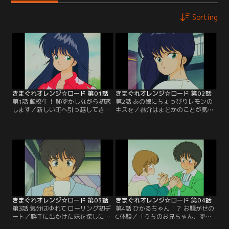
Sorting
きまぐれオレンジ☆ロード 第01話
きまぐれオレンジ☆ロード 第02話
第1話 転校生！ 恥ずかしながら初恋
第2話 あの娘にちょっぴりレモンの
します／新しい町へ引っ越してきた
キスを／恭介はまどかのことが気に
春日恭介は、真っ赤な麦わら帽子を
なって仕方がない。一方、まどかの
かぶった鮎川まどかに出会った。や
妹分のひかるは、恭介のロングシュ
さしくほほ笑むまどかに、恭介はひ
ートを見て、とりこになってしま
と目ぼれしてしまった。【提供：バ
う。そんなある日、恭介とひかる
ンダイチャンネル】
は、ぶつかったはずみで唇を合わせ
てしまった。【提供：バンダイチャ
ンネル】
きまぐれオレンジ☆ロード 第03話
きまぐれオレンジ☆ロード 第04話
第3話 気分はゆれて ローリング初デ
第4話 ひかるちゃん！？ お騒がせの
ート／勝手に出かけた妹を探しに初
C体験／「うちのお兄ちゃん、ずっ
めて入ったディスコには、ひかると
とひかるちゃんとベッドのうえにい