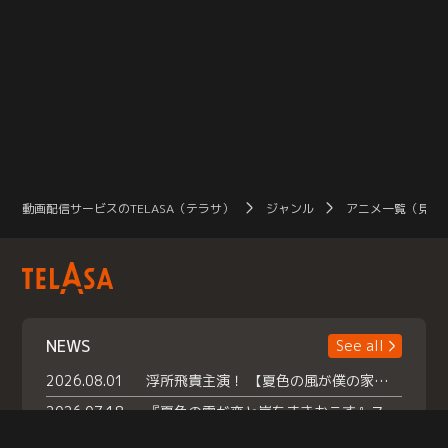
動画配信サービスのTELASA（テラサ）
ジャンル
アニメ一覧（見放
NEWS
See all
2026.08.01
浮所飛貴主演！ 【夏色の風が僕の家にやってきた】 本日よりテラサで独占配信スタート！
2026.07.18
『夏色の雲が恋と嵐をまきおこす』スペシャルメイキング 【Part1】2026年７月18日（土）23時30分～配信スタート！話題のシーンの裏側を大公開！豪華キャスト大集合！ 『武宮家 真夏の家族会議』開催！
2026.07.15
救命医・遥（今田）の《心揺さぶる過去》や、 麻酔科医・権野（船越英一郎）の《謎多きプライベート》など… 《知られざるエピソード》を独占配信！