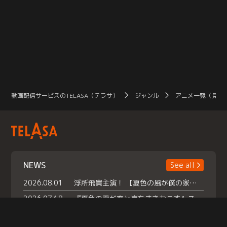
動画配信サービスのTELASA（テラサ）
ジャンル
アニメ一覧（見放
NEWS
See all
2026.08.01
浮所飛貴主演！ 【夏色の風が僕の家にやってきた】 本日よりテラサで独占配信スタート！
2026.07.18
『夏色の雲が恋と嵐をまきおこす』スペシャルメイキング 【Part1】2026年７月18日（土）23時30分～配信スタート！話題のシーンの裏側を大公開！豪華キャスト大集合！ 『武宮家 真夏の家族会議』開催！
2026.07.15
救命医・遥（今田）の《心揺さぶる過去》や、 麻酔科医・権野（船越英一郎）の《謎多きプライベート》など… 《知られざるエピソード》を独占配信！