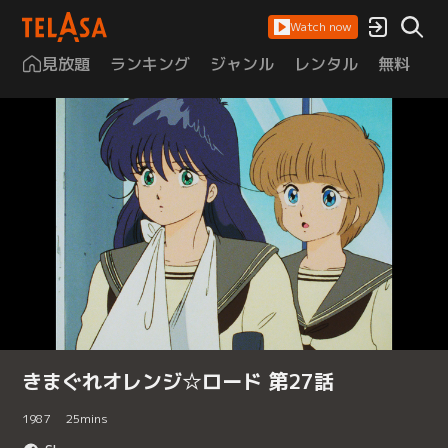
Watch now
見放題
ランキング
ジャンル
レンタル
無料
は
きまぐれオレンジ☆ロード 第27話
1987
25
mins