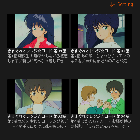
Sorting
きまぐれオレンジ☆ロード 第01話
きまぐれオレンジ☆ロード 第02話
第1話 転校生！ 恥ずかしながら初恋
第2話 あの娘にちょっぴりレモンの
します／新しい町へ引っ越してきた
キスを／恭介はまどかのことが気に
春日恭介は、真っ赤な麦わら帽子を
なって仕方がない。一方、まどかの
かぶった鮎川まどかに出会った。や
妹分のひかるは、恭介のロングシュ
さしくほほ笑むまどかに、恭介はひ
ートを見て、とりこになってしま
と目ぼれしてしまった。【提供：バ
う。そんなある日、恭介とひかる
ンダイチャンネル】
は、ぶつかったはずみで唇を合わせ
てしまった。【提供：バンダイチャ
ンネル】
きまぐれオレンジ☆ロード 第03話
きまぐれオレンジ☆ロード 第04話
第3話 気分はゆれて ローリング初デ
第4話 ひかるちゃん！？ お騒がせの
ート／勝手に出かけた妹を探しに初
C体験／「うちのお兄ちゃん、ずっ
めて入ったディスコには、ひかると
とひかるちゃんとベッドのうえにい
まどかがいた。まどかの見ている前
たんだよ」という、くるみの発言