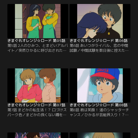
で、恭介はいきなりひかるとチーク
が、いつのまにやら尾ヒレがつい
を踊るハメに。そして、ひかるは恭
て、学園中が大騒ぎに。なんとかま
介の耳に次の日曜のデートの約束を
どかの誤解をときたい恭介だが、か
囁くのだった。【提供：バンダイチ
ぜぎみの体調とタイミングの悪さが
ャンネル】
重なって、どうもうまくいかない。
【提供：バンダイチャンネル】
きまぐれオレンジ☆ロード 第05話
きまぐれオレンジ☆ロード 第06話
第5話 2人のひみつ、とまどいアルバ
第6話 あいつがライバル、恋の中間
イト／突然ひかるに呼び出された恭
試験／中間試験を数日後に控えたあ
介は、まどかがゆうべ中年の男とホ
る日、恭介は自分を尾けてくる男に
テルに入っていくのを見たと聞かさ
気付いた。男は恭介に「きっとあん
れ大ショック！いたたまれなくなっ
たの手から取り返してみせる！」と
た恭介は、まどかの後を尾けてみ
意味不明の言葉を残して去った。男
た。そこで恭介の見たまどかは…。
の名は火野勇作、まどかとひかるの
【提供：バンダイチャンネル】
幼なじみだった。【提供：バンダイ
チャンネル】
きまぐれオレンジ☆ロード 第07話
きまぐれオレンジ☆ロード 第08話
第7話 まどかの私生活！？ 口づけス
第8話 君は笑顔！ 渚のシャッターチ
パーク色／まどかの良くない噂を耳
ャンス／ひかるが芸能界入り！？突
にした恭介は、自分でもよくわから
然の話で恭介はビックリ、勇作は何
ないうちにまどかの家の前へ来てし
とか思いとどまるよう恭介に説得を
まった。誘われるままにカフェバー
たのむ始末。しかし話をよく聞いて
に行き、すっかり酔っ払ってしまっ
みると、街でスカウトされたカメラ