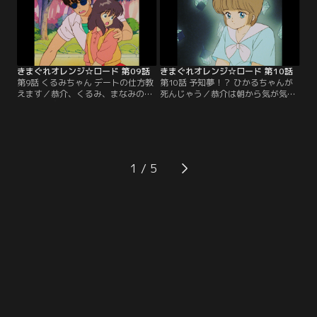
た恭介は、まどかにキスを迫ってし
マンにモデルを頼まれたというだけ
まった…。【提供：バンダイチャン
の話。ところがそのカメラマンとい
ネル】
うのが実は恭介の父だった！？【提
供：バンダイチャンネル】
きまぐれオレンジ☆ロード 第09話
きまぐれオレンジ☆ロード 第10話
第9話 くるみちゃん デートの仕方教
第10話 予知夢！？ ひかるちゃんが
えます／恭介、くるみ、まなみの三
死んじゃう／恭介は朝から気が気で
人が買い物に行くと、水着を買いに
ない。それというのも、ひかるちゃ
来ていたまどかとひかるに偶然出会
んが死ぬ夢を見たからだ。母親から
った。ところが恭介が目を離したす
の遺言で恭介には予知夢の能力があ
きに、くるみがいなくなってしまっ
るのだ。そして、ハンドボールの試
た。恭介たちは必死に町中を探すの
合中、ひかるが倒れた…。【提供：
だが…。【提供：バンダイチャンネ
バンダイチャンネル】
1
ル】