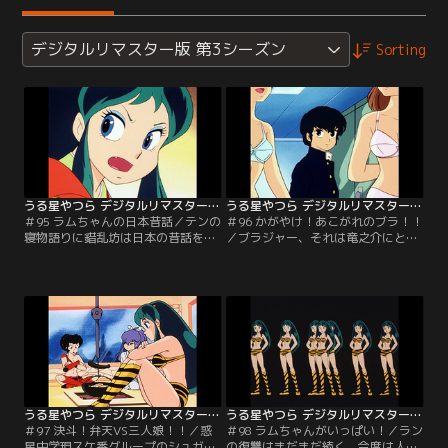
デジタルリマスター版 第3シーズン
Sorting
うる星やつら デジタルリマスター版 第3シーズン ＃095
うる星やつら デジタルリマスター版 第3シーズン ＃096
＃95 ラムちゃんの日本昔話／テンの
＃96 かがやけ！あこがれのブラ！！
寝物語りに錯乱坊は日本の昔話を始
／ブラジャー、それは竜之介にとっ
める。お婆さんが拾った桃から生ま
ては永遠の憧れ。仏滅高校の総番に
れた一寸桃太。あこがれの都に上京
惚れられたしのぶとデートすれば幻
したとたんに鬼退治！さらには姫を
のブラジャーがもらえるとあって大
追っかけて月まで行ってしまっ
ハリキリ！嵐を呼びそうなデートの
て…？【提供：バンダイチャンネ
顛末はいかに！？【提供：バンダイ
ル】
チャンネル】
うる星やつら デジタルリマスター版 第3シーズン ＃097
うる星やつら デジタルリマスター版 第3シーズン ＃098
＃97 決斗！弁天VS三人娘！！／惑
＃98 ラムちゃんがいっぱい！／ラン
星中学現スケ番グループのシュガ
の復讐はまだまだ続く。今度は人間