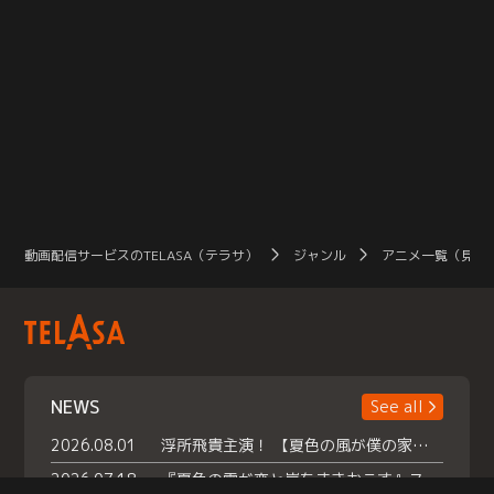
動画配信サービスのTELASA（テラサ）
ジャンル
アニメ一覧（見放
NEWS
See all
2026.08.01
浮所飛貴主演！ 【夏色の風が僕の家にやってきた】 本日よりテラサで独占配信スタート！
2026.07.18
『夏色の雲が恋と嵐をまきおこす』スペシャルメイキング 【Part1】2026年７月18日（土）23時30分～配信スタート！話題のシーンの裏側を大公開！豪華キャスト大集合！ 『武宮家 真夏の家族会議』開催！