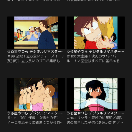
ー、ジンジャー、ペッパーの三人娘
コピー機を使ってラムの複製を作
は、打倒前スケ番グループを目論
り、あたると別れさせようという魂
む。敵の名は、弁天にラムにおユ
胆だ。ところが何人ラムを作っても
キ！？ シュガーらは弁天の鎖を盗み
失敗ばかり。とうとう七人になった
だし、おびき出すのだが…。【提
時、ラムの反撃がはじまった…。
供：バンダイチャンネル】
【提供：バンダイチャンネル】
うる星やつら デジタルリマスター版 第3シーズン ＃099
うる星やつら デジタルリマスター版 第3シーズン ＃100
＃99 必殺！立ち食いウォーズ！！／
＃100 大金庫！決死のサバイバ
友引町に立ち食いのプロが集結し始
ル！！／面堂はすべてに差があるこ
めた。裏で糸をひいているのは、立
とを教えるために、あたるを面堂邸
ち食い業界の制覇を狙う面堂であっ
に呼びつける。何を見せても気にし
た。友引立ち食い業界に危機が迫
ないあたるに、究極の大金庫を見せ
る！あたるたちはついに立ち上が
つけるが…二人は閉じ込められてし
り、面堂に勝負を挑む！！【提供：
まう！？難攻不落のサバイバルがき
バンダイチャンネル】
って落とされた！【提供：バンダイ
チャンネル】
うる星やつら デジタルリマスター版 第3シーズン ＃101
うる星やつら デジタルリマスター版 第3シーズン ＃102
＃101 （秘）作戦・女湯をのぞけ！
＃102 サクラ・哀愁の幼年期／錯乱
／一見風流そうに銭湯につかるあた
坊の調合した子供心を思いださせる
るであったが、誰がどう見ても挙動
薬、『童心丹』を飲まされたサクラ
不審。やがて女湯の方からラムたち
は気分が悪くなる。夢の中で、病弱