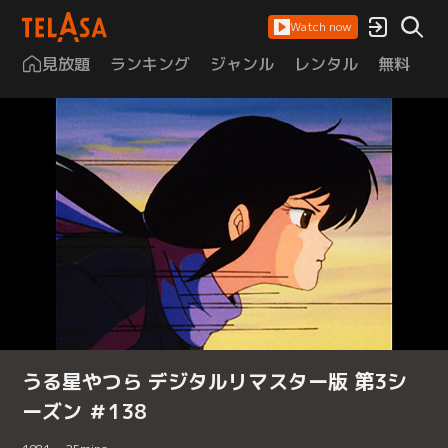
Watch now
見放題
ランキング
ジャンル
レンタル
無料
は
うる星やつら デジタルリマスター版 第3シ
ーズン ＃138