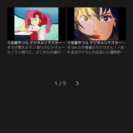
の声がしてきた。塀の向こうで、
で外で遊べなかった子供時代を思い
続々と集まるうる星美女軍団！当然
出した。その時の夢をかなえるべ
あたるたちの覗き大作戦がはじまっ
く、もう一人のサクラが生まれた。
た！【提供：バンダイチャンネル】
あの幼い頃のサクラが…。【提供：
バンダイチャンネル】
うる星やつら デジタルリマスター版 第3シーズン ＃103
うる星やつら デジタルリマスター版 第3シーズン ＃104
＃103 燃えよラン 怒りのビデオメー
＃104 わが青春のサクラさん！／あ
ル／ラン宛てに、どこからか謎のビ
たるはサクラとの出会いに運命的な
デオメールが送られてくる。中身は
香りを感じた。大人の色気を漂わ
何と、失敗したラムへの復讐作戦や
せ、バツグンのプロポーションの持
ら、つらいことだらけの幼い頃の思
ち主だけでない何かが彼女にはある
い出！ランの心の中にフツフツとま
のだ。学校の保険医であり、巫女で
た怒りがこみ上げてきて…。【提
もあるサクラの魅力をあたるが一挙
供：バンダイチャンネル】
公開！【提供：バンダイチャンネ
1
ル】