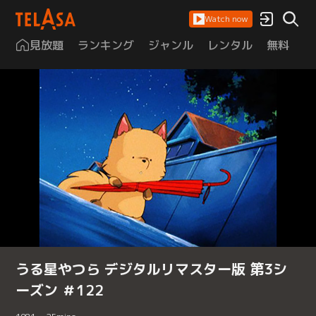
Watch now
見放題
ランキング
ジャンル
レンタル
無料
は
うる星やつら デジタルリマスター版 第3シ
ーズン ＃122