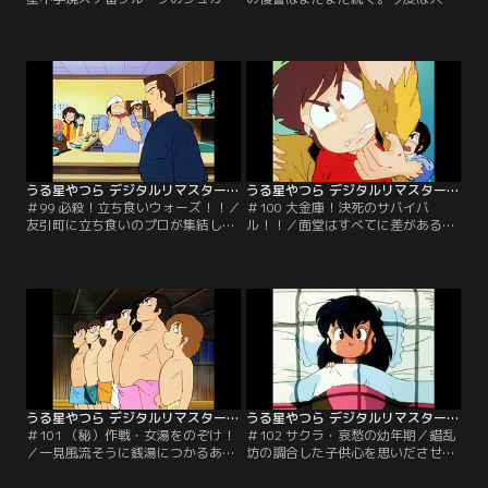
ー、ジンジャー、ペッパーの三人娘
コピー機を使ってラムの複製を作
は、打倒前スケ番グループを目論
り、あたると別れさせようという魂
む。敵の名は、弁天にラムにおユ
胆だ。ところが何人ラムを作っても
キ！？ シュガーらは弁天の鎖を盗み
失敗ばかり。とうとう七人になった
だし、おびき出すのだが…。【提
時、ラムの反撃がはじまった…。
供：バンダイチャンネル】
【提供：バンダイチャンネル】
うる星やつら デジタルリマスター版 第3シーズン ＃099
うる星やつら デジタルリマスター版 第3シーズン ＃100
＃99 必殺！立ち食いウォーズ！！／
＃100 大金庫！決死のサバイバ
友引町に立ち食いのプロが集結し始
ル！！／面堂はすべてに差があるこ
めた。裏で糸をひいているのは、立
とを教えるために、あたるを面堂邸
ち食い業界の制覇を狙う面堂であっ
に呼びつける。何を見せても気にし
た。友引立ち食い業界に危機が迫
ないあたるに、究極の大金庫を見せ
る！あたるたちはついに立ち上が
つけるが…二人は閉じ込められてし
り、面堂に勝負を挑む！！【提供：
まう！？難攻不落のサバイバルがき
バンダイチャンネル】
って落とされた！【提供：バンダイ
チャンネル】
うる星やつら デジタルリマスター版 第3シーズン ＃101
うる星やつら デジタルリマスター版 第3シーズン ＃102
＃101 （秘）作戦・女湯をのぞけ！
＃102 サクラ・哀愁の幼年期／錯乱
／一見風流そうに銭湯につかるあた
坊の調合した子供心を思いださせる
るであったが、誰がどう見ても挙動
薬、『童心丹』を飲まされたサクラ
不審。やがて女湯の方からラムたち
は気分が悪くなる。夢の中で、病弱