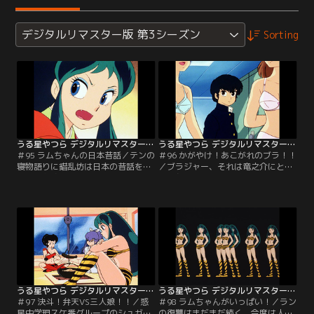
デジタルリマスター版 第3シーズン
Sorting
うる星やつら デジタルリマスター版 第3シーズン ＃095
うる星やつら デジタルリマスター版 第3シーズン ＃096
＃95 ラムちゃんの日本昔話／テンの
＃96 かがやけ！あこがれのブラ！！
寝物語りに錯乱坊は日本の昔話を始
／ブラジャー、それは竜之介にとっ
める。お婆さんが拾った桃から生ま
ては永遠の憧れ。仏滅高校の総番に
れた一寸桃太。あこがれの都に上京
惚れられたしのぶとデートすれば幻
したとたんに鬼退治！さらには姫を
のブラジャーがもらえるとあって大
追っかけて月まで行ってしまっ
ハリキリ！嵐を呼びそうなデートの
て…？【提供：バンダイチャンネ
顛末はいかに！？【提供：バンダイ
ル】
チャンネル】
うる星やつら デジタルリマスター版 第3シーズン ＃097
うる星やつら デジタルリマスター版 第3シーズン ＃098
＃97 決斗！弁天VS三人娘！！／惑
＃98 ラムちゃんがいっぱい！／ラン
星中学現スケ番グループのシュガ
の復讐はまだまだ続く。今度は人間