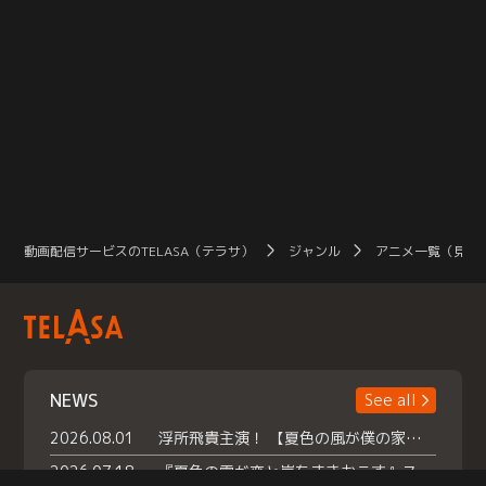
動画配信サービスのTELASA（テラサ）
ジャンル
アニメ一覧（見放
NEWS
See all
2026.08.01
浮所飛貴主演！ 【夏色の風が僕の家にやってきた】 本日よりテラサで独占配信スタート！
2026.07.18
『夏色の雲が恋と嵐をまきおこす』スペシャルメイキング 【Part1】2026年７月18日（土）23時30分～配信スタート！話題のシーンの裏側を大公開！豪華キャスト大集合！ 『武宮家 真夏の家族会議』開催！