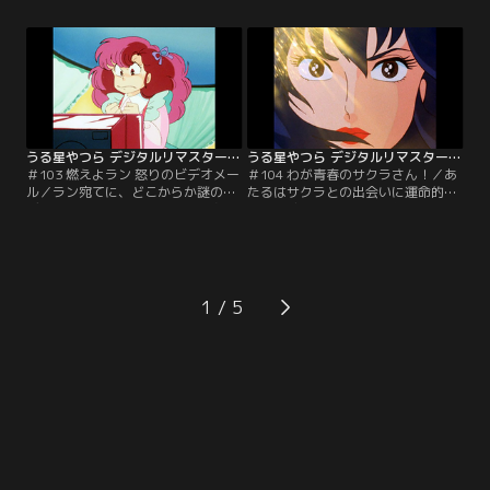
の声がしてきた。塀の向こうで、
で外で遊べなかった子供時代を思い
続々と集まるうる星美女軍団！当然
出した。その時の夢をかなえるべ
あたるたちの覗き大作戦がはじまっ
く、もう一人のサクラが生まれた。
た！【提供：バンダイチャンネル】
あの幼い頃のサクラが…。【提供：
バンダイチャンネル】
うる星やつら デジタルリマスター版 第3シーズン ＃103
うる星やつら デジタルリマスター版 第3シーズン ＃104
＃103 燃えよラン 怒りのビデオメー
＃104 わが青春のサクラさん！／あ
ル／ラン宛てに、どこからか謎のビ
たるはサクラとの出会いに運命的な
デオメールが送られてくる。中身は
香りを感じた。大人の色気を漂わ
何と、失敗したラムへの復讐作戦や
せ、バツグンのプロポーションの持
ら、つらいことだらけの幼い頃の思
ち主だけでない何かが彼女にはある
い出！ランの心の中にフツフツとま
のだ。学校の保険医であり、巫女で
た怒りがこみ上げてきて…。【提
もあるサクラの魅力をあたるが一挙
供：バンダイチャンネル】
公開！【提供：バンダイチャンネ
1
ル】