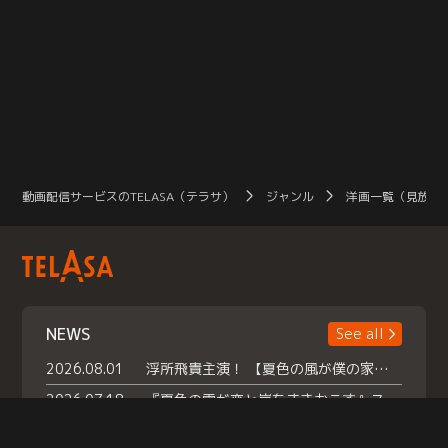
を
れ
動画配信サービスのTELASA（テラサ）
ジャンル
洋画一覧（見放題
NEWS
See all
2026.08.01
浮所飛貴主演！ 【夏色の風が僕の家にやってきた】 本日よりテラサで独占配信スタート！
2026.07.18
『夏色の雲が恋と嵐をまきおこす』スペシャルメイキング 【Part1】2026年７月18日（土）23時30分～配信スタート！話題のシーンの裏側を大公開！豪華キャスト大集合！ 『武宮家 真夏の家族会議』開催！
2026.07.15
救命医・遥（今田）の《心揺さぶる過去》や、 麻酔科医・権野（船越英一郎）の《謎多きプライベート》など… 《知られざるエピソード》を独占配信！