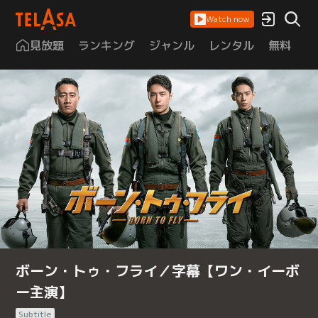
Watch now
見放題
ランキング
ジャンル
レンタル
無料
は
ボーン・トゥ・フライ／字幕【ワン・イーボ
ー主演】
Subtitle