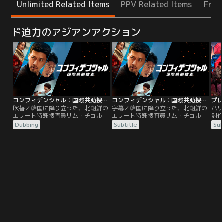
Unlimited Related Items
PPV Related Items
Free
ド迫力のアジアンアクション
コンフィデンシャル：国際共助捜査／吹替【ヒョンビン＋ユ・ヘジン】
コンフィデンシャル：国際共助捜査／字幕【ヒョンビン＋ユ・ヘジン】
プ
吹替／韓国に降り立った、北朝鮮の
字幕／韓国に降り立った、北朝鮮の
ハ
エリート特殊捜査員リム・チョルリ
エリート特殊捜査員リム・チョルリ
討
ョン。彼の任務は、北から逃亡した
ョン。彼の任務は、北から逃亡した
ち
Dubbing
Subtitle
Sub
国際犯罪組織のリーダーと消えた10
国際犯罪組織のリーダーと消えた10
ら
億ドルを追うこと。北から「国際共
億ドルを追うこと。北から「国際共
戦
助捜査」の要請があり、捜査の失敗
助捜査」の要請があり、捜査の失敗
イ
により左遷されていた南の破天荒な
により左遷されていた南の破天荒な
ア
ベテラン刑事カン・ジンテは、現場
ベテラン刑事カン・ジンテは、現場
現
復帰をかけ相棒に志願する。実は2
復帰をかけ相棒に志願する。実は2
イ
人は2度目のタッグで…。
人は2度目のタッグで…。
イ
い
を
ビ
る
台