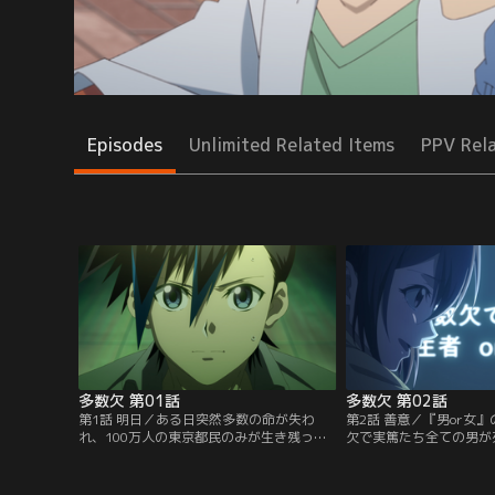
Episodes
Unlimited Related Items
PPV Rel
多数欠 第01話
多数欠 第02話
第1話 明日／ある日突然多数の命が失わ
第2話 善意／『男or女
れ、100万人の東京都民のみが生き残っ
欠で実篤たち全ての男が
た。それは多数派が失われる過酷なゲーム
暮れる紗綾と依恋は、皇
『多数欠』の始まりだった。親友の龍太を
の指定区域の青いポスト
失った高校生・成田実篤は、仲間の藤代紗
んな中、ある“男”が特