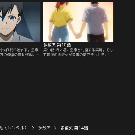
げる。
られる。一方練馬区の高校では、篠崎と須
藤が御堂密と対峙していた。
多数欠 第10話
帝討伐作戦が始まる。皇帝
第10話 結／遂に皇帝と対面する実篤。そし
0万の傀儡の陽動作戦に挑
て最後の多数欠が皇帝の塔で行われる。
所の発電所を破壊すべく
……すべてが終わり、残された者たちはそ
て依恋と一彦。実篤、紗
れぞれの道を歩む。ごぼう達によって作り
って構成される『チーム
出された新たな秩序の元動き出す世界。し
達の援護の元、皇帝の塔
かし、その在り方に疑問を持つ者がいた。
覧（レンタル）
多数欠
多数欠 第14話