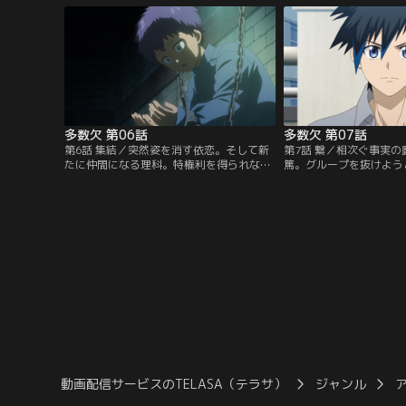
綾と共に『多数欠』を催す謎の存在・『皇
間を救うべく立ち上がる
帝』を倒す決意をする。
多数欠 第06話
多数欠 第07話
第6話 集結／突然姿を消す依恋。そして新
第7話 繋／相次ぐ事実
たに仲間になる理科。特権利を得られない
篤。グループを抜けよう
ことに気づいた実篤は、臣から『特権利』
引き留められる。須藤が
と『収容所』の実態を聞き出す。その中
居場所の推論を確定させ
で、少しずつ皇帝の持つ特権利が明らかに
詳しい情報を知る御堂か
なって行く。アジトを飛び出した依恋は篠
画を立てる。一方入賀は
崎の協力者である相馬と遭遇する。
である吉井鉄平の家を訪
動画配信サービスのTELASA（テラサ）
ジャンル