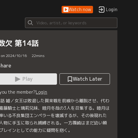
Watch now
Login
数欠 第14話
d on 2024/10/16
22
mins
Share
Play
Watch Later
 you the member?
Login
4話 嘘／女王は敗退した賀来戦を前線から離脱させ、代わ
嘉藤騎士と璃莉兄妹、睦月冬哉の3人を召集する。睦月は
率いる不良集団エンペラーを壊滅するが、その後現れた
人物に手玉に取られ捕縛される。一方篠崎はまだ幼い頼
ブレインとしての能力に疑問を抱く。