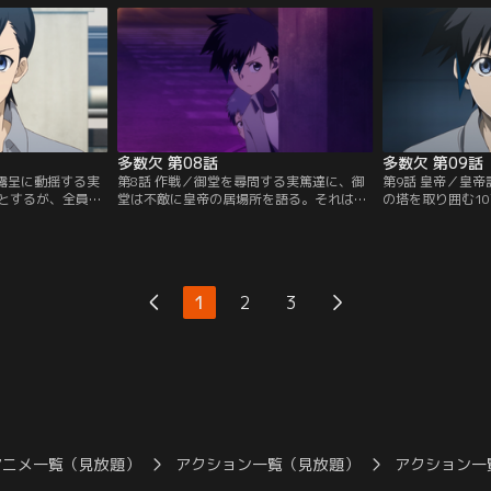
……。
命のピンチに駆けつけたのは……。
ージ」の開始を告
多数欠 第08話
多数欠 第09話
の露呈に動揺する実
第8話 作戦／御堂を尋問する実篤達に、御
第9話 皇帝／皇
とするが、全員に
堂は不敵に皇帝の居場所を語る。それは須
の塔を取り囲む1
導き出した皇帝の
藤の推察通りの場所だった。明かされる実
む二本柳達。2か
るため、実篤達は
篤の特権利。御堂と入れ替わりに現れた入
戦う八木橋、そし
入賀を呼び出す計
賀は、命令権の保持者・吉井鉄平の手紙を
綾、臣、龍太によ
、命令権の保持者
実篤に託す。確かな情報と二本柳達4人の
実篤』は、ごぼう
れていた……。
新たな仲間を得た実篤達は、皇帝討伐作戦
へ突入する。
1
2
3
に向かう。
アニメ一覧（見放題）
アクション一覧（見放題）
アクション一