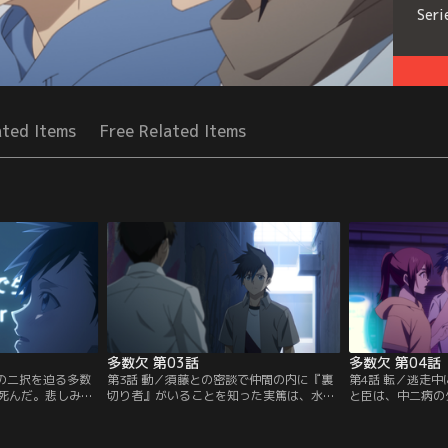
Seri
ated Items
Free Related Items
多数欠 第03話
多数欠 第04話
』の二択を迫る多数
第3話 動／須藤との密談で仲間の内に『裏
第4話 転／逃走
死んだ。悲しみに
切り者』がいることを知った実篤は、水面
と臣は、中二病の
帝を倒すべく本日
下で紗綾と動き裏切り者を突き止める。し
ことごぼうに助け
を捜しに行く。そ
かし強力な特権利を持つ協力者と共に裏切
特権利を使って、
権利の力を行使し仲
り者は実篤を殺そうとする。実篤の絶体絶
す。一方『皇帝』