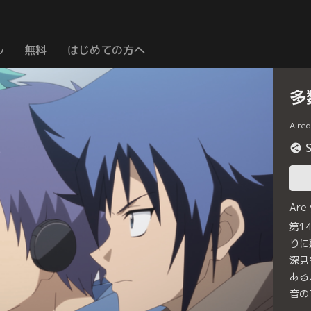
ル
無料
はじめての方へ
多
Aire
Are
第1
りに
深見
ある
音の