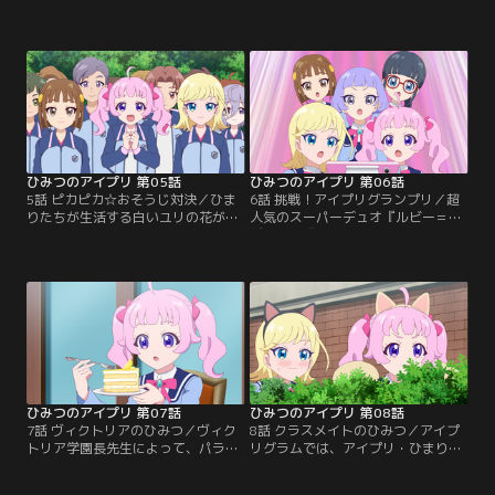
ンがスタート！しかし、全然ついて
ひまりの家族はパパ・ママ・妹のひ
いけずに苦戦するひまり。がんばり
いろ、全員で来ることに。気合い十
すぎなひまりを心配したみつきは、
分のひまり家族は、朝早くから来て
アイプリバースへ遊びにさそう。色
学園内を見学。すると、遅刻しそう
んな場所を案内してもらって、楽し
になった初等部の少年・ゆうまと、
い時間をすごすひまり。しかしステ
ひいろがぶつかってしまう。その
ージの控室を見て、「もっといっぱ
時、ポケットからリップスティック
い練習してから、アイプリになった
が落ちてしまったことに気づいてい
方が良かったのかな……」…。
ないひいろ。
ひみつのアイプリ 第05話
ひみつのアイプリ 第06話
5話 ピカピカ☆おそうじ対決／ひま
6話 挑戦！アイプリグランプリ／超
りたちが生活する白いユリの花がモ
人気のスーパーデュオ『ルビー＝ラ
チーフのウエスト・リリィ寮。それ
ズリ』と『アイスマイリン』。この
ともう一つある、赤いバラの花がモ
2組から重大発表が。なんと、歌と
チーフのイースト・ローズ寮。この
パフォーマンスで競い合うアイプリ
二つが競い合う一年に一度の寮対抗
の大会『第1回アイプリグランプ
戦「スクールクリーニングマッチ」
リ』を開くというのだ。ひまりとみ
が開催！どちらが、よりたくさんお
つきは、ソロで出ることを決意。そ
掃除できるか、その得点で競い合
の頃、生徒会の生徒会長・一条寺サ
う。工夫したり、ひみつのアイテム
クラはトレーニングにはげんでい
を使ったり…。
た。
ひみつのアイプリ 第07話
ひみつのアイプリ 第08話
7話 ヴィクトリアのひみつ／ヴィク
8話 クラスメイトのひみつ／アイプ
トリア学園長先生によって、パラダ
リグラムでは、アイプリ・ひまりと
イス学園の生徒は全員アイプリ禁止
みつきがかかれたとってもカワイイ
にされてしまう。消灯時間を過ぎた
絵が話題になっていた。ひまりとみ