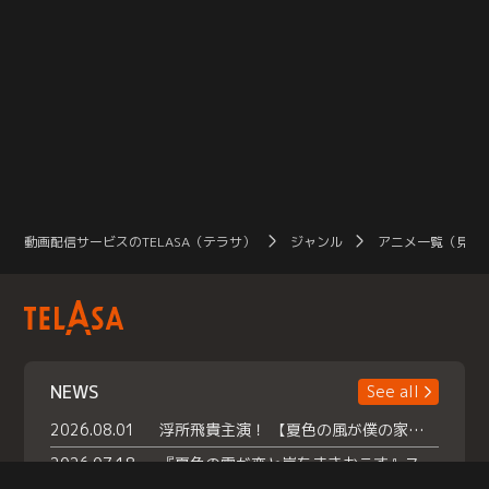
動画配信サービスのTELASA（テラサ）
ジャンル
アニメ一覧（見放
NEWS
See all
2026.08.01
浮所飛貴主演！ 【夏色の風が僕の家にやってきた】 本日よりテラサで独占配信スタート！
2026.07.18
『夏色の雲が恋と嵐をまきおこす』スペシャルメイキング 【Part1】2026年７月18日（土）23時30分～配信スタート！話題のシーンの裏側を大公開！豪華キャスト大集合！ 『武宮家 真夏の家族会議』開催！