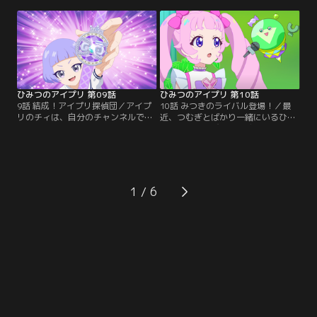
のにアイプリの配信をしたひまり
つきのクラスでも、その絵を描いた
は、自分のせいだと落ち込んでい
『葛飾ユコサイ』について、みんな
た。生徒会長のサクラは、禁止をと
で大盛り上がり。そんな中、ひまり
いてもらおうとヴィクトリアの元
はクラス新聞を作る係に、クラスメ
に。ヴィクトリアは、アイプリの素
イトの花園結心と一緒に選ばれる。
晴らしさをアピールできたら、アイ
結心とお友達になりたいひまり。
プリを許してくれると言う。
ひみつのアイプリ 第09話
ひみつのアイプリ 第10話
9話 結成！アイプリ探偵団／アイプ
10話 みつきのライバル登場！／最
リのチィは、自分のチャンネルでア
近、つむぎとばかり一緒にいるひま
イプリバースに出るとうわさのオバ
りに、少しさびしさを感じているみ
ケを追っていた。その配信を見たみ
つき。その頃、生徒会はバズリウム
つきは失神。おばけが大の苦手なの
チェンジを出したつむぎのことを調
だ。ひまりはオバケをつかまえるた
べていた。彼女の実力をはかるた
め、アイプリバースに行こうとす
め、生徒会長のサクラは、みつきに
る。そこに通りかかったクラスメイ
デュエルオーディションでつむぎと
1
トのチィに、自分がアイプリだと、
対決してほしいと頼む。しかし、負
ばらしてしまうひまり。しかし、ク
けたらひまりを取られてしまうんじ
ラスメイトのチィが…。
ゃないかと…。