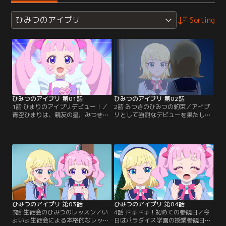
ひみつのアイプリ
Sorting
ひみつのアイプリ 第01話
ひみつのアイプリ 第02話
1話 ひまりのアイプリデビュー！／
2話 みつきのひみつの約束／アイプ
青空ひまりは、親友の星川みつきと
リとして強烈なデビューを果たした
一緒に私立パラダイス学園に入学。
ひまり。だが小さい頃に、「一緒に
夢は、おともだちを一万人作るこ
デビューしよう」と交わしたみつき
と！「ミーちゃん」みたいな歌って
との約束をやぶってしまったことに
踊るアイドルプリンセス--アイプリ
気づく。一方のみつきも、先に「ミ
に憧れているけど、人見知りでキン
ーちゃん」としてアイプリデビュー
チョーしぃのひまりには、ちょっと
し、ひまりとの約束をやぶっていた
むずかしいかも。そんなひまりが、
ことに心を痛める。みつきに素直に
なんと入学式で生徒代表の挨拶をす
謝りたいひまり。
ることに！？
ひみつのアイプリ 第03話
ひみつのアイプリ 第04話
3話 生徒会のひみつのレッスン／い
4話 ドキドキ！初めての参観日／今
よいよ生徒会による本格的なレッス
日はパラダイス学園の授業参観日。