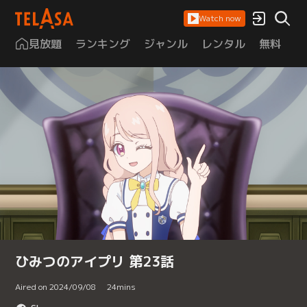
Watch now
見放題
ランキング
ジャンル
レンタル
無料
は
ひみつのアイプリ 第23話
Aired on 2024/09/08
24
mins