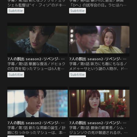
字幕／第3話 新たなシナリオ／ミッ
字幕／第4話 暴かれた過去／映画
シェル監督は“イ・フィソ”のドキュ
「Dへ」の試写会の日。ラヒはハ
メンタリーを撮り始める。そんな
ン・モネを陥れる準備を進めてい
Subtitle
Subtitle
中、コ・ミョンジは娘のエリカを誘
た。しかし、突然現れたミョンジ
拐されてしまう。しかし、その誘拐
が、ダミをいじめた加害者はソン・
事件はティキタカの新しい迷子捜し
ジアだと観客の前で公言する。それ
アプリの宣伝として計画されたもの
を見たミッシェルは最後の手段に出
だった。
る。
7人の脱出 season2-リベンジ- 第05話／字幕
7人の脱出 season2-リベンジ- 第06話／字幕
字幕／第5話 華麗な復活／ドヒョク
字幕／第6話 味方にも敵にもなる／
の生存を知ったマシューは6人を招
メドゥーサという謎の人物が、ドヒ
集し、裏切り者をあぶり出そうとす
ョクにソウル市長のスキャンダルを
Subtitle
Subtitle
る。その時、番組に風変わりな格好
予告し、それが現実になる。一方、
のドヒョクが登場し、自分はシム・
ノ・ハンナを連れて身を隠していた
ジュンソクではないと公言。世論を
モネの母ユン・ジスクが警察に捕ま
味方につけたドヒョクは社会復帰を
り、ハンナの生存をラヒに知られて
果たす。
しまう。
7人の脱出 season2-リベンジ- 第07話／字幕
7人の脱出 season2-リベンジ- 第08話／字幕
字幕／第7話 新たな英雄の誕生／計
字幕／第8話 最後の被害者／シム・
略に引っかかったマシューは、本物
ジュンソクの死が報道されるが、モ