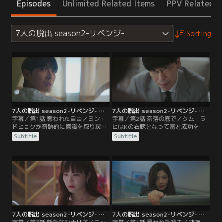
Episodes
Unlimited Related Items
PPV Related I
7人の脱出 season2-リベンジ-
Sorting
7人の脱出 season2-リベンジ- 第01話／字幕
7人の脱出 season2-リベンジ- 第02話／字幕
字幕／第1話 奪われた自由／ミン・
字幕／第2話 奈落の底で／クム・ラ
ドヒョクが奇跡的に意識を取り戻
ヒはKの右腕となって富と成功を手
し、カン・ギタクと再会を果たす。
にしていたが、ダミの死の真相を知
Subtitle
Subtitle
しかし、世の中はイ・フィソに成り
って愕然とする。Kを殺してから罪
すましたKを英雄扱い。パン・ダミ
を償おうと考えたラヒは、Kの別荘
事件に深く関わっていた残りの6人
で死んだはずのドヒョクとギタクを
は、そんなKの奴隷のように生きて
目撃する。そこへKがやってき
いた。
て…。
7人の脱出 season2-リベンジ- 第03話／字幕
7人の脱出 season2-リベンジ- 第04話／字幕