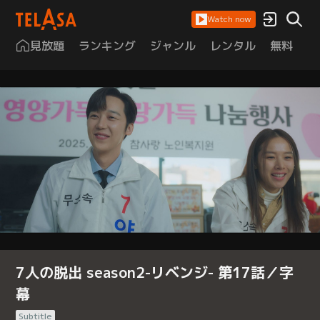
Watch now
見放題
ランキング
ジャンル
レンタル
無料
は
7人の脱出 season2-リベンジ- 第17話／字
幕
Subtitle