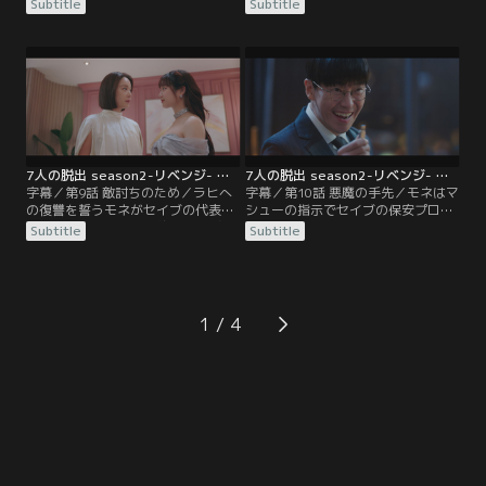
のフィソが生きていると思い込む。
ネは誰かが身代わりにされたのだろ
Subtitle
Subtitle
世間では、シム・ジュンソクが拉致
うと考える。しかし、同じ場所から
したハンナをドヒョクが救出したと
ジスクが遺体で発見されたと知り、
信じられ、迷子捜しアプリの信用が
モネは愕然とする。パニックに陥っ
下がる。その頃、モネはマシューに
たモネをラヒが冷ややかに見つめ
監禁され…。
る。
7人の脱出 season2-リベンジ- 第09話／字幕
7人の脱出 season2-リベンジ- 第10話／字幕
字幕／第9話 敵討ちのため／ラヒへ
字幕／第10話 悪魔の手先／モネはマ
の復讐を誓うモネがセイブの代表フ
シューの指示でセイブの保安プログ
ァン・チャンソンと婚約式を挙げ
ラムを手に入れるが、チャンソンは
Subtitle
Subtitle
る。セイブの保安プログラムを狙う
すべてを見破っていた。一方、イ・
マシューはチャンソンにすり寄ろう
フィソを追跡した先でドヒョクを見
とするが…。その頃、ドヒョクはマ
つけたマシュー。これまで自分が踊
シュー宅に侵入してルカに接続しよ
らされていたことに気づいて歯ぎし
うとしていた。
りする。
1