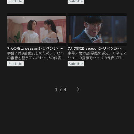
のフィソが生きていると思い込む。
ネは誰かが身代わりにされたのだろ
Subtitle
Subtitle
世間では、シム・ジュンソクが拉致
うと考える。しかし、同じ場所から
したハンナをドヒョクが救出したと
ジスクが遺体で発見されたと知り、
信じられ、迷子捜しアプリの信用が
モネは愕然とする。パニックに陥っ
下がる。その頃、モネはマシューに
たモネをラヒが冷ややかに見つめ
監禁され…。
る。
7人の脱出 season2-リベンジ- 第09話／字幕
7人の脱出 season2-リベンジ- 第10話／字幕
字幕／第9話 敵討ちのため／ラヒへ
字幕／第10話 悪魔の手先／モネはマ
の復讐を誓うモネがセイブの代表フ
シューの指示でセイブの保安プログ
ァン・チャンソンと婚約式を挙げ
ラムを手に入れるが、チャンソンは
Subtitle
Subtitle
る。セイブの保安プログラムを狙う
すべてを見破っていた。一方、イ・
マシューはチャンソンにすり寄ろう
フィソを追跡した先でドヒョクを見
とするが…。その頃、ドヒョクはマ
つけたマシュー。これまで自分が踊
シュー宅に侵入してルカに接続しよ
らされていたことに気づいて歯ぎし
うとしていた。
りする。
1