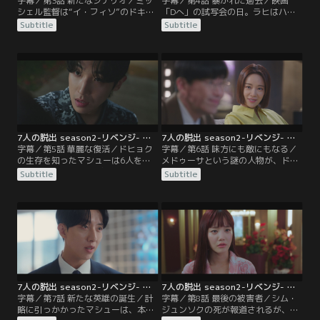
字幕／第3話 新たなシナリオ／ミッ
字幕／第4話 暴かれた過去／映画
シェル監督は“イ・フィソ”のドキュ
「Dへ」の試写会の日。ラヒはハ
メンタリーを撮り始める。そんな
ン・モネを陥れる準備を進めてい
Subtitle
Subtitle
中、コ・ミョンジは娘のエリカを誘
た。しかし、突然現れたミョンジ
拐されてしまう。しかし、その誘拐
が、ダミをいじめた加害者はソン・
事件はティキタカの新しい迷子捜し
ジアだと観客の前で公言する。それ
アプリの宣伝として計画されたもの
を見たミッシェルは最後の手段に出
だった。
る。
7人の脱出 season2-リベンジ- 第05話／字幕
7人の脱出 season2-リベンジ- 第06話／字幕
字幕／第5話 華麗な復活／ドヒョク
字幕／第6話 味方にも敵にもなる／
の生存を知ったマシューは6人を招
メドゥーサという謎の人物が、ドヒ
集し、裏切り者をあぶり出そうとす
ョクにソウル市長のスキャンダルを
Subtitle
Subtitle
る。その時、番組に風変わりな格好
予告し、それが現実になる。一方、
のドヒョクが登場し、自分はシム・
ノ・ハンナを連れて身を隠していた
ジュンソクではないと公言。世論を
モネの母ユン・ジスクが警察に捕ま
味方につけたドヒョクは社会復帰を
り、ハンナの生存をラヒに知られて
果たす。
しまう。
7人の脱出 season2-リベンジ- 第07話／字幕
7人の脱出 season2-リベンジ- 第08話／字幕
字幕／第7話 新たな英雄の誕生／計
字幕／第8話 最後の被害者／シム・
略に引っかかったマシューは、本物
ジュンソクの死が報道されるが、モ