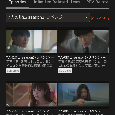
Episodes
Unlimited Related Items
PPV Related I
7人の脱出 season2-リベンジ-
Sorting
7人の脱出 season2-リベンジ- 第01話／字幕
7人の脱出 season2-リベンジ- 第02話／字幕
字幕／第1話 奪われた自由／ミン・
字幕／第2話 奈落の底で／クム・ラ
ドヒョクが奇跡的に意識を取り戻
ヒはKの右腕となって富と成功を手
し、カン・ギタクと再会を果たす。
にしていたが、ダミの死の真相を知
Subtitle
Subtitle
しかし、世の中はイ・フィソに成り
って愕然とする。Kを殺してから罪
すましたKを英雄扱い。パン・ダミ
を償おうと考えたラヒは、Kの別荘
事件に深く関わっていた残りの6人
で死んだはずのドヒョクとギタクを
は、そんなKの奴隷のように生きて
目撃する。そこへKがやってき
いた。
て…。
7人の脱出 season2-リベンジ- 第03話／字幕
7人の脱出 season2-リベンジ- 第04話／字幕