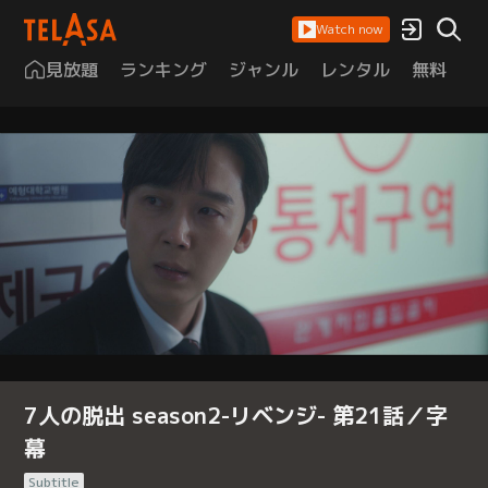
Watch now
見放題
ランキング
ジャンル
レンタル
無料
は
7人の脱出 season2-リベンジ- 第21話／字
幕
Subtitle