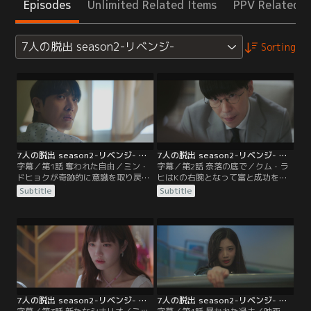
Episodes
Unlimited Related Items
PPV Related I
7人の脱出 season2-リベンジ-
Sorting
7人の脱出 season2-リベンジ- 第01話／字幕
7人の脱出 season2-リベンジ- 第02話／字幕
字幕／第1話 奪われた自由／ミン・
字幕／第2話 奈落の底で／クム・ラ
ドヒョクが奇跡的に意識を取り戻
ヒはKの右腕となって富と成功を手
し、カン・ギタクと再会を果たす。
にしていたが、ダミの死の真相を知
Subtitle
Subtitle
しかし、世の中はイ・フィソに成り
って愕然とする。Kを殺してから罪
すましたKを英雄扱い。パン・ダミ
を償おうと考えたラヒは、Kの別荘
事件に深く関わっていた残りの6人
で死んだはずのドヒョクとギタクを
は、そんなKの奴隷のように生きて
目撃する。そこへKがやってき
いた。
て…。
7人の脱出 season2-リベンジ- 第03話／字幕
7人の脱出 season2-リベンジ- 第04話／字幕