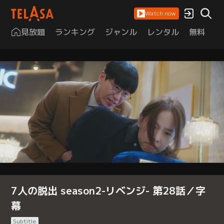
Watch now
見放題
ランキング
ジャンル
レンタル
無料
は
7人の脱出 season2-リベンジ- 第28話／字
幕
Subtitle