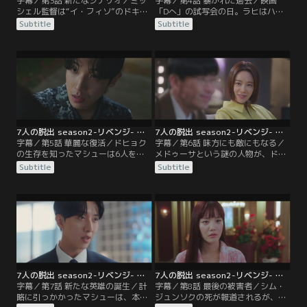
字幕／第3話 新たなシナリオ／ミッ
字幕／第4話 暴かれた過去／映画
シェル監督は“イ・フィソ”のドキュ
「Dへ」の試写会の日。ラヒはハ
メンタリーを撮り始める。そんな
ン・モネを陥れる準備を進めてい
Subtitle
Subtitle
中、コ・ミョンジは娘のエリカを誘
た。しかし、突然現れたミョンジ
拐されてしまう。しかし、その誘拐
が、ダミをいじめた加害者はソン・
事件はティキタカの新しい迷子捜し
ジアだと観客の前で公言する。それ
アプリの宣伝として計画されたもの
を見たミッシェルは最後の手段に出
だった。
る。
7人の脱出 season2-リベンジ- 第05話／字幕
7人の脱出 season2-リベンジ- 第06話／字幕
字幕／第5話 華麗な復活／ドヒョク
字幕／第6話 味方にも敵にもなる／
の生存を知ったマシューは6人を招
メドゥーサという謎の人物が、ドヒ
集し、裏切り者をあぶり出そうとす
ョクにソウル市長のスキャンダルを
Subtitle
Subtitle
る。その時、番組に風変わりな格好
予告し、それが現実になる。一方、
のドヒョクが登場し、自分はシム・
ノ・ハンナを連れて身を隠していた
ジュンソクではないと公言。世論を
モネの母ユン・ジスクが警察に捕ま
味方につけたドヒョクは社会復帰を
り、ハンナの生存をラヒに知られて
果たす。
しまう。
7人の脱出 season2-リベンジ- 第07話／字幕
7人の脱出 season2-リベンジ- 第08話／字幕
字幕／第7話 新たな英雄の誕生／計
字幕／第8話 最後の被害者／シム・
略に引っかかったマシューは、本物
ジュンソクの死が報道されるが、モ