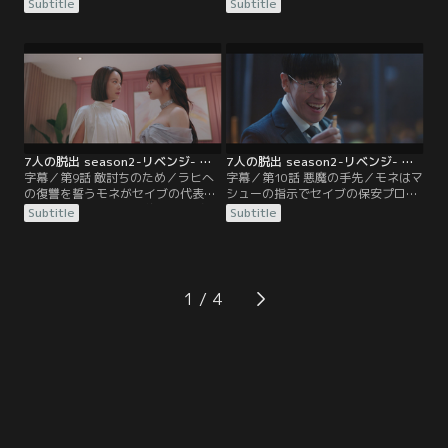
のフィソが生きていると思い込む。
ネは誰かが身代わりにされたのだろ
Subtitle
Subtitle
世間では、シム・ジュンソクが拉致
うと考える。しかし、同じ場所から
したハンナをドヒョクが救出したと
ジスクが遺体で発見されたと知り、
信じられ、迷子捜しアプリの信用が
モネは愕然とする。パニックに陥っ
下がる。その頃、モネはマシューに
たモネをラヒが冷ややかに見つめ
監禁され…。
る。
7人の脱出 season2-リベンジ- 第09話／字幕
7人の脱出 season2-リベンジ- 第10話／字幕
字幕／第9話 敵討ちのため／ラヒへ
字幕／第10話 悪魔の手先／モネはマ
の復讐を誓うモネがセイブの代表フ
シューの指示でセイブの保安プログ
ァン・チャンソンと婚約式を挙げ
ラムを手に入れるが、チャンソンは
Subtitle
Subtitle
る。セイブの保安プログラムを狙う
すべてを見破っていた。一方、イ・
マシューはチャンソンにすり寄ろう
フィソを追跡した先でドヒョクを見
とするが…。その頃、ドヒョクはマ
つけたマシュー。これまで自分が踊
シュー宅に侵入してルカに接続しよ
らされていたことに気づいて歯ぎし
うとしていた。
りする。
1