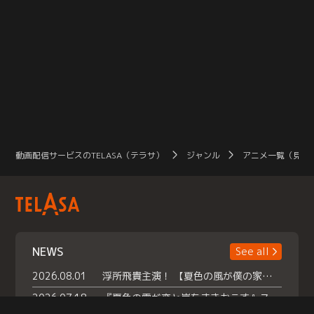
動画配信サービスのTELASA（テラサ）
ジャンル
アニメ一覧（見放
NEWS
See all
2026.08.01
浮所飛貴主演！ 【夏色の風が僕の家にやってきた】 本日よりテラサで独占配信スタート！
2026.07.18
『夏色の雲が恋と嵐をまきおこす』スペシャルメイキング 【Part1】2026年７月18日（土）23時30分～配信スタート！話題のシーンの裏側を大公開！豪華キャスト大集合！ 『武宮家 真夏の家族会議』開催！