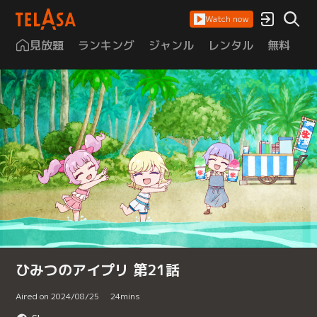
Watch now
見放題
ランキング
ジャンル
レンタル
無料
は
ひみつのアイプリ 第21話
Aired on 2024/08/25
24
mins