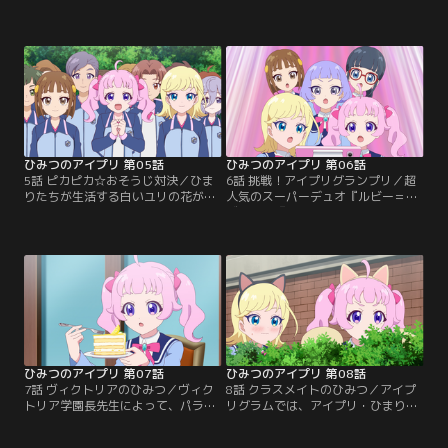
ンがスタート！しかし、全然ついて
ひまりの家族はパパ・ママ・妹のひ
いけずに苦戦するひまり。がんばり
いろ、全員で来ることに。気合い十
すぎなひまりを心配したみつきは、
分のひまり家族は、朝早くから来て
アイプリバースへ遊びにさそう。色
学園内を見学。すると、遅刻しそう
んな場所を案内してもらって、楽し
になった初等部の少年・ゆうまと、
い時間をすごすひまり。しかしステ
ひいろがぶつかってしまう。その
ージの控室を見て、「もっといっぱ
時、ポケットからリップスティック
い練習してから、アイプリになった
が落ちてしまったことに気づいてい
方が良かったのかな……」…。
ないひいろ。
ひみつのアイプリ 第05話
ひみつのアイプリ 第06話
5話 ピカピカ☆おそうじ対決／ひま
6話 挑戦！アイプリグランプリ／超
りたちが生活する白いユリの花がモ
人気のスーパーデュオ『ルビー＝ラ
チーフのウエスト・リリィ寮。それ
ズリ』と『アイスマイリン』。この
ともう一つある、赤いバラの花がモ
2組から重大発表が。なんと、歌と
チーフのイースト・ローズ寮。この
パフォーマンスで競い合うアイプリ
二つが競い合う一年に一度の寮対抗
の大会『第1回アイプリグランプ
戦「スクールクリーニングマッチ」
リ』を開くというのだ。ひまりとみ
が開催！どちらが、よりたくさんお
つきは、ソロで出ることを決意。そ
掃除できるか、その得点で競い合
の頃、生徒会の生徒会長・一条寺サ
う。工夫したり、ひみつのアイテム
クラはトレーニングにはげんでい
を使ったり…。
た。
ひみつのアイプリ 第07話
ひみつのアイプリ 第08話
7話 ヴィクトリアのひみつ／ヴィク
8話 クラスメイトのひみつ／アイプ
トリア学園長先生によって、パラダ
リグラムでは、アイプリ・ひまりと
イス学園の生徒は全員アイプリ禁止
みつきがかかれたとってもカワイイ
にされてしまう。消灯時間を過ぎた
絵が話題になっていた。ひまりとみ