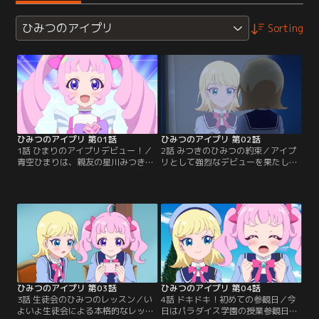
ひみつのアイプリ
Sorting
ひみつのアイプリ 第01話
ひみつのアイプリ 第02話
1話 ひまりのアイプリデビュー！／
2話 みつきのひみつの約束／アイプ
青空ひまりは、親友の星川みつきと
リとして強烈なデビューを果たした
一緒に私立パラダイス学園に入学。
ひまり。だが小さい頃に、「一緒に
夢は、おともだちを一万人作るこ
デビューしよう」と交わしたみつき
と！「ミーちゃん」みたいな歌って
との約束をやぶってしまったことに
踊るアイドルプリンセス--アイプリ
気づく。一方のみつきも、先に「ミ
に憧れているけど、人見知りでキン
ーちゃん」としてアイプリデビュー
チョーしぃのひまりには、ちょっと
し、ひまりとの約束をやぶっていた
むずかしいかも。そんなひまりが、
ことに心を痛める。みつきに素直に
なんと入学式で生徒代表の挨拶をす
謝りたいひまり。
ることに！？
ひみつのアイプリ 第03話
ひみつのアイプリ 第04話
3話 生徒会のひみつのレッスン／い
4話 ドキドキ！初めての参観日／今
よいよ生徒会による本格的なレッス
日はパラダイス学園の授業参観日。