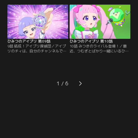
のにアイプリの配信をしたひまり
つきのクラスでも、その絵を描いた
は、自分のせいだと落ち込んでい
『葛飾ユコサイ』について、みんな
た。生徒会長のサクラは、禁止をと
で大盛り上がり。そんな中、ひまり
いてもらおうとヴィクトリアの元
はクラス新聞を作る係に、クラスメ
に。ヴィクトリアは、アイプリの素
イトの花園結心と一緒に選ばれる。
晴らしさをアピールできたら、アイ
結心とお友達になりたいひまり。
プリを許してくれると言う。
ひみつのアイプリ 第09話
ひみつのアイプリ 第10話
9話 結成！アイプリ探偵団／アイプ
10話 みつきのライバル登場！／最
リのチィは、自分のチャンネルでア
近、つむぎとばかり一緒にいるひま
イプリバースに出るとうわさのオバ
りに、少しさびしさを感じているみ
ケを追っていた。その配信を見たみ
つき。その頃、生徒会はバズリウム
つきは失神。おばけが大の苦手なの
チェンジを出したつむぎのことを調
だ。ひまりはオバケをつかまえるた
べていた。彼女の実力をはかるた
め、アイプリバースに行こうとす
め、生徒会長のサクラは、みつきに
る。そこに通りかかったクラスメイ
デュエルオーディションでつむぎと
1
トのチィに、自分がアイプリだと、
対決してほしいと頼む。しかし、負
ばらしてしまうひまり。しかし、ク
けたらひまりを取られてしまうんじ
ラスメイトのチィが…。
ゃないかと…。