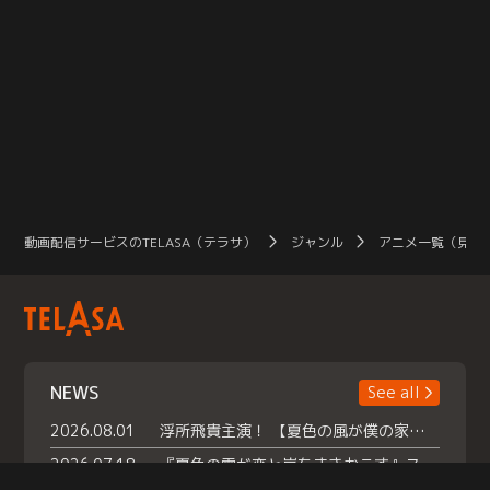
動画配信サービスのTELASA（テラサ）
ジャンル
アニメ一覧（見放
NEWS
See all
2026.08.01
浮所飛貴主演！ 【夏色の風が僕の家にやってきた】 本日よりテラサで独占配信スタート！
2026.07.18
『夏色の雲が恋と嵐をまきおこす』スペシャルメイキング 【Part1】2026年７月18日（土）23時30分～配信スタート！話題のシーンの裏側を大公開！豪華キャスト大集合！ 『武宮家 真夏の家族会議』開催！