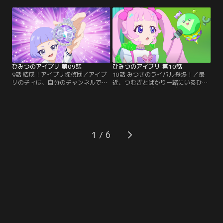
のにアイプリの配信をしたひまり
つきのクラスでも、その絵を描いた
は、自分のせいだと落ち込んでい
『葛飾ユコサイ』について、みんな
た。生徒会長のサクラは、禁止をと
で大盛り上がり。そんな中、ひまり
いてもらおうとヴィクトリアの元
はクラス新聞を作る係に、クラスメ
に。ヴィクトリアは、アイプリの素
イトの花園結心と一緒に選ばれる。
晴らしさをアピールできたら、アイ
結心とお友達になりたいひまり。
プリを許してくれると言う。
ひみつのアイプリ 第09話
ひみつのアイプリ 第10話
9話 結成！アイプリ探偵団／アイプ
10話 みつきのライバル登場！／最
リのチィは、自分のチャンネルでア
近、つむぎとばかり一緒にいるひま
イプリバースに出るとうわさのオバ
りに、少しさびしさを感じているみ
ケを追っていた。その配信を見たみ
つき。その頃、生徒会はバズリウム
つきは失神。おばけが大の苦手なの
チェンジを出したつむぎのことを調
だ。ひまりはオバケをつかまえるた
べていた。彼女の実力をはかるた
め、アイプリバースに行こうとす
め、生徒会長のサクラは、みつきに
る。そこに通りかかったクラスメイ
デュエルオーディションでつむぎと
1
トのチィに、自分がアイプリだと、
対決してほしいと頼む。しかし、負
ばらしてしまうひまり。しかし、ク
けたらひまりを取られてしまうんじ
ラスメイトのチィが…。
ゃないかと…。