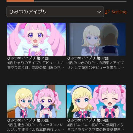
ひみつのアイプリ
Sorting
ひみつのアイプリ 第01話
ひみつのアイプリ 第02話
1話 ひまりのアイプリデビュー！／
2話 みつきのひみつの約束／アイプ
青空ひまりは、親友の星川みつきと
リとして強烈なデビューを果たした
一緒に私立パラダイス学園に入学。
ひまり。だが小さい頃に、「一緒に
夢は、おともだちを一万人作るこ
デビューしよう」と交わしたみつき
と！「ミーちゃん」みたいな歌って
との約束をやぶってしまったことに
踊るアイドルプリンセス--アイプリ
気づく。一方のみつきも、先に「ミ
に憧れているけど、人見知りでキン
ーちゃん」としてアイプリデビュー
チョーしぃのひまりには、ちょっと
し、ひまりとの約束をやぶっていた
むずかしいかも。そんなひまりが、
ことに心を痛める。みつきに素直に
なんと入学式で生徒代表の挨拶をす
謝りたいひまり。
ることに！？
ひみつのアイプリ 第03話
ひみつのアイプリ 第04話
3話 生徒会のひみつのレッスン／い
4話 ドキドキ！初めての参観日／今
よいよ生徒会による本格的なレッス
日はパラダイス学園の授業参観日。