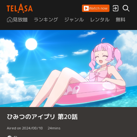
Watch now
見放題
ランキング
ジャンル
レンタル
無料
は
ひみつのアイプリ 第20話
Aired on 2024/08/18
24
mins