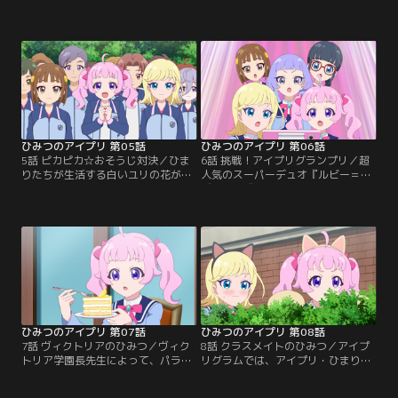
ンがスタート！しかし、全然ついて
ひまりの家族はパパ・ママ・妹のひ
いけずに苦戦するひまり。がんばり
いろ、全員で来ることに。気合い十
すぎなひまりを心配したみつきは、
分のひまり家族は、朝早くから来て
アイプリバースへ遊びにさそう。色
学園内を見学。すると、遅刻しそう
んな場所を案内してもらって、楽し
になった初等部の少年・ゆうまと、
い時間をすごすひまり。しかしステ
ひいろがぶつかってしまう。その
ージの控室を見て、「もっといっぱ
時、ポケットからリップスティック
い練習してから、アイプリになった
が落ちてしまったことに気づいてい
方が良かったのかな……」…。
ないひいろ。
ひみつのアイプリ 第05話
ひみつのアイプリ 第06話
5話 ピカピカ☆おそうじ対決／ひま
6話 挑戦！アイプリグランプリ／超
りたちが生活する白いユリの花がモ
人気のスーパーデュオ『ルビー＝ラ
チーフのウエスト・リリィ寮。それ
ズリ』と『アイスマイリン』。この
ともう一つある、赤いバラの花がモ
2組から重大発表が。なんと、歌と
チーフのイースト・ローズ寮。この
パフォーマンスで競い合うアイプリ
二つが競い合う一年に一度の寮対抗
の大会『第1回アイプリグランプ
戦「スクールクリーニングマッチ」
リ』を開くというのだ。ひまりとみ
が開催！どちらが、よりたくさんお
つきは、ソロで出ることを決意。そ
掃除できるか、その得点で競い合
の頃、生徒会の生徒会長・一条寺サ
う。工夫したり、ひみつのアイテム
クラはトレーニングにはげんでい
を使ったり…。
た。
ひみつのアイプリ 第07話
ひみつのアイプリ 第08話
7話 ヴィクトリアのひみつ／ヴィク
8話 クラスメイトのひみつ／アイプ
トリア学園長先生によって、パラダ
リグラムでは、アイプリ・ひまりと
イス学園の生徒は全員アイプリ禁止
みつきがかかれたとってもカワイイ
にされてしまう。消灯時間を過ぎた
絵が話題になっていた。ひまりとみ