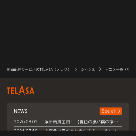
動画配信サービスのTELASA（テラサ）
ジャンル
アニメ一覧（見放
NEWS
See all
2026.08.01
浮所飛貴主演！ 【夏色の風が僕の家にやってきた】 本日よりテラサで独占配信スタート！
2026.07.18
『夏色の雲が恋と嵐をまきおこす』スペシャルメイキング 【Part1】2026年７月18日（土）23時30分～配信スタート！話題のシーンの裏側を大公開！豪華キャスト大集合！ 『武宮家 真夏の家族会議』開催！