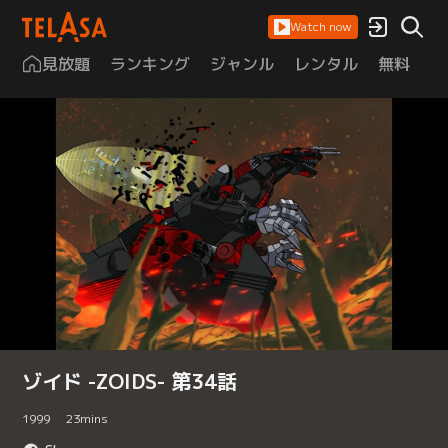
Watch now
見放題
ランキング
ジャンル
レンタル
無料
は
ゾイド -ZOIDS- 第34話
1999
23
mins