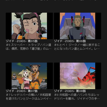
蟻地獄にはまってしまった時、間一
水の香りがする」と、またも不思議
髪のところで、コマンドウルフを操
なことを言い出すフィーネ。ついて
る青年アーバインに助けられる。彼
いくと、本当に牧草地のレイクコロ
は砂漠で捜し物をしているのだとい
ニーを発見。大喜びで湖に飛び込む
う。アーバインと別れ、まるでジャ
バンだが、アーバインが現れ一瞬身
ングルのように植物が生い茂る、風
構える。しかし彼は、今はこのオア
化した遺跡にたどり着いたバン達。
シスを盗賊から守るために…。【提
【提供：バンダイチャンネル】
供：バンダイチャンネル】
ゾイド -ZOIDS- 第05話
ゾイド -ZOIDS- 第06話
＃5 スリーパー・トラップ／バン達
＃6 とべ！ ジーク／一緒に旅するこ
は、偶然、荒野の「運び屋」のムン
とになったバン達とムンベイ。レッ
ベイに出会う。彼女のゾイドは頑丈
ドリバーの畔、ひと休みしている
な装甲のグスタフ。「届けられなか
と、ゴルドスに乗った共和国軍大尉
った荷物はない」というのが彼女の
のロブ・ハーマンの一行が現れ、ム
自慢だが、ずいぶんと今まで危険な
ンベイの積み荷を調べさせろと言
橋を渡ってきているようだ。いきな
う。遺跡で起こった大爆破と、軍の
り野良ゾイドのガイサックに襲われ
ガイサックを粉々にした犯人を探し
るバン達とムンベイ。シールドライ
ているのだ。しかも爆薬が帝国軍側
ガーが…。【提供：バンダイチャン
のものと分かって、スパイの疑いま
ネル】
でかけられていた。【提供：バンダ
イチャンネル】
ゾイド -ZOIDS- 第07話
ゾイド -ZOIDS- 第08話
＃7 レッドリバーの戦い／共和国軍
＃8 共和国への道／バンたちはレッ
を退けたバンとジークはムンベイ達
ドリバーを離れ、ゾイドイヴの手が
を救出に向かう。だが、計算高いム
かりをつかむために共和国の首都に
ンベイはすでに共和国軍に荷担する
ある国立考古学研究所を目指すこと