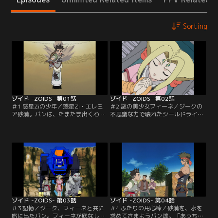
Sorting
ゾイド -ZOIDS- 第01話
ゾイド -ZOIDS- 第02話
＃1 惑星Ziの少年／惑星Zi・エレミ
＃2 謎の美少女フィーネ／ジークの
ア砂漠。バンは、たまたま出くわし
不思議な力で壊れたシールドライガ
た野良ゾイド「ガイサック」を操る
ーが甦り、盗賊を追い払うことが出
盗賊に、格好の餌食となって襲われ
来たバン。ジークと、もう一つのカ
ていた。必死に逃げるバンは、朽ち
プセルから出てきたフィーネを自分
果てた遺跡へと逃げ込む。遺跡の崩
のコロニーに連れて帰り、家に置い
れた壁の向こうに、偶然隠し部屋を
てもらえるよう姉のマリアに頼み込
発見したバン。そこには、カプセル
む。ところが、ジークの能力に眼を
が2つ並んでいた。【提供：バンダ
付けた盗賊達はコロニーを襲い…。
イチャンネル】
【提供：バンダイチャンネル】
ゾイド -ZOIDS- 第03話
ゾイド -ZOIDS- 第04話
＃3 記憶／ジーク、フィーネと共に
＃4 ふたりの用心棒／砂漠を、水を
旅に出たバン。フィーネが底なしの
求めてさまようバン達。「あっちに