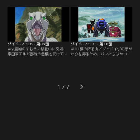
ことに決めてしまっていた……。共
になった。再び旅を始めて一週間
和国、帝国が互いに睨みをきかせる
後、一行は城壁に囲まれた砂漠の
最前線、レッドリバーをはさみ、長
街、サンドコロニーにたどり着く。
い停戦を破らんと着々と進軍の準備
市場をのぞいて旅の準備をしなが
を進める帝国軍摂政、プロイツェン
ら、つかの間の休息を楽しむ一行。
から前線基地を守り抜くため…。
【提供：バンダイチャンネル】
【提供：バンダイチャンネル】
ゾイド -ZOIDS- 第09話
ゾイド -ZOIDS- 第10話
＃9 魔物のすむ谷／移動中に突如、
＃10 夢の降る山／ゾイドイヴの手が
帝国軍モルガ部隊の急襲を受けてし
かりを得るため、バンたちはかつて
まったバン一行。共和国首都へ向か
共和国軍で活躍していたという科学
うゾイドは、全て帝国軍の敵と見な
者、ドクター・ディの隠居先を訪ね
されてしまうのだ。何とかモルガ部
た。世捨て人のディは、相当の変わ
隊をかわした4人だったが、戦闘の
り者。ゾイドイヴのことを何か知っ
中で、シールドライガーの照準が思
てはいるらしいのだが、なかなか喋
いきり狂っていることに気付く。そ
ろうとしないディに、バンとアーバ
1
の原因は、何の前触れもなく発生し
インはすっかり翻弄され…。【提
てはゾイドの制御系を狂わせて暴走
供：バンダイチャンネル】
させてしまうという…。【提供：バ
ンダイチャンネル】