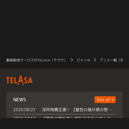
動画配信サービスのTELASA（テラサ）
ジャンル
アニメ一覧（見放
NEWS
See all
2026.08.01
浮所飛貴主演！ 【夏色の風が僕の家にやってきた】 本日よりテラサで独占配信スタート！
2026.07.18
『夏色の雲が恋と嵐をまきおこす』スペシャルメイキング 【Part1】2026年７月18日（土）23時30分～配信スタート！話題のシーンの裏側を大公開！豪華キャスト大集合！ 『武宮家 真夏の家族会議』開催！
2026.07.15
救命医・遥（今田）の《心揺さぶる過去》や、 麻酔科医・権野（船越英一郎）の《謎多きプライベート》など… 《知られざるエピソード》を独占配信！