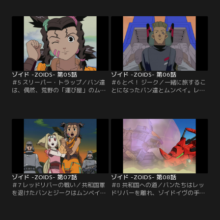
髪のところで、コマンドウルフを操
なことを言い出すフィーネ。ついて
る青年アーバインに助けられる。彼
いくと、本当に牧草地のレイクコロ
は砂漠で捜し物をしているのだとい
ニーを発見。大喜びで湖に飛び込む
う。アーバインと別れ、まるでジャ
バンだが、アーバインが現れ一瞬身
ングルのように植物が生い茂る、風
構える。しかし彼は、今はこのオア
化した遺跡にたどり着いたバン達。
シスを盗賊から守るために…。【提
【提供：バンダイチャンネル】
供：バンダイチャンネル】
ゾイド -ZOIDS- 第05話
ゾイド -ZOIDS- 第06話
＃5 スリーパー・トラップ／バン達
＃6 とべ！ ジーク／一緒に旅するこ
は、偶然、荒野の「運び屋」のムン
とになったバン達とムンベイ。レッ
ベイに出会う。彼女のゾイドは頑丈
ドリバーの畔、ひと休みしている
な装甲のグスタフ。「届けられなか
と、ゴルドスに乗った共和国軍大尉
った荷物はない」というのが彼女の
のロブ・ハーマンの一行が現れ、ム
自慢だが、ずいぶんと今まで危険な
ンベイの積み荷を調べさせろと言
橋を渡ってきているようだ。いきな
う。遺跡で起こった大爆破と、軍の
り野良ゾイドのガイサックに襲われ
ガイサックを粉々にした犯人を探し
るバン達とムンベイ。シールドライ
ているのだ。しかも爆薬が帝国軍側
ガーが…。【提供：バンダイチャン
のものと分かって、スパイの疑いま
ネル】
でかけられていた。【提供：バンダ
イチャンネル】
ゾイド -ZOIDS- 第07話
ゾイド -ZOIDS- 第08話
＃7 レッドリバーの戦い／共和国軍
＃8 共和国への道／バンたちはレッ
を退けたバンとジークはムンベイ達
ドリバーを離れ、ゾイドイヴの手が
を救出に向かう。だが、計算高いム
かりをつかむために共和国の首都に
ンベイはすでに共和国軍に荷担する
ある国立考古学研究所を目指すこと
ことに決めてしまっていた……。共
になった。再び旅を始めて一週間