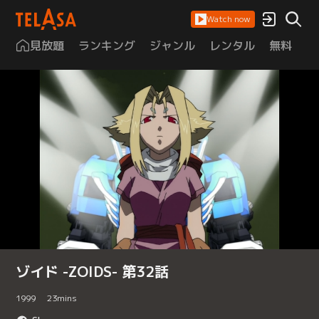
Watch now
見放題
ランキング
ジャンル
レンタル
無料
は
ゾイド -ZOIDS- 第32話
1999
23
mins