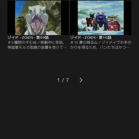
和国、帝国が互いに睨みをきかせる
後、一行は城壁に囲まれた砂漠の
最前線、レッドリバーをはさみ、長
街、サンドコロニーにたどり着く。
い停戦を破らんと着々と進軍の準備
市場をのぞいて旅の準備をしなが
を進める帝国軍摂政、プロイツェン
ら、つかの間の休息を楽しむ一行。
から前線基地を守り抜くため…。
【提供：バンダイチャンネル】
【提供：バンダイチャンネル】
ゾイド -ZOIDS- 第09話
ゾイド -ZOIDS- 第10話
＃9 魔物のすむ谷／移動中に突如、
＃10 夢の降る山／ゾイドイヴの手が
帝国軍モルガ部隊の急襲を受けてし
かりを得るため、バンたちはかつて
まったバン一行。共和国首都へ向か
共和国軍で活躍していたという科学
うゾイドは、全て帝国軍の敵と見な
者、ドクター・ディの隠居先を訪ね
されてしまうのだ。何とかモルガ部
た。世捨て人のディは、相当の変わ
隊をかわした4人だったが、戦闘の
り者。ゾイドイヴのことを何か知っ
中で、シールドライガーの照準が思
てはいるらしいのだが、なかなか喋
いきり狂っていることに気付く。そ
ろうとしないディに、バンとアーバ
1
の原因は、何の前触れもなく発生し
インはすっかり翻弄され…。【提
てはゾイドの制御系を狂わせて暴走
供：バンダイチャンネル】
させてしまうという…。【提供：バ
ンダイチャンネル】