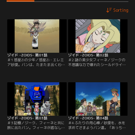
Sorting
ゾイド -ZOIDS- 第01話
ゾイド -ZOIDS- 第02話
＃1 惑星Ziの少年／惑星Zi・エレミ
＃2 謎の美少女フィーネ／ジークの
ア砂漠。バンは、たまたま出くわし
不思議な力で壊れたシールドライガ
た野良ゾイド「ガイサック」を操る
ーが甦り、盗賊を追い払うことが出
盗賊に、格好の餌食となって襲われ
来たバン。ジークと、もう一つのカ
ていた。必死に逃げるバンは、朽ち
プセルから出てきたフィーネを自分
果てた遺跡へと逃げ込む。遺跡の崩
のコロニーに連れて帰り、家に置い
れた壁の向こうに、偶然隠し部屋を
てもらえるよう姉のマリアに頼み込
発見したバン。そこには、カプセル
む。ところが、ジークの能力に眼を
が2つ並んでいた。【提供：バンダ
付けた盗賊達はコロニーを襲い…。
イチャンネル】
【提供：バンダイチャンネル】
ゾイド -ZOIDS- 第03話
ゾイド -ZOIDS- 第04話
＃3 記憶／ジーク、フィーネと共に
＃4 ふたりの用心棒／砂漠を、水を
旅に出たバン。フィーネが底なしの
求めてさまようバン達。「あっちに
蟻地獄にはまってしまった時、間一
水の香りがする」と、またも不思議