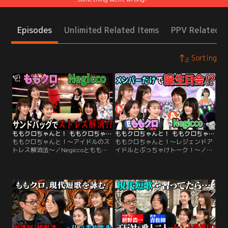
Episodes
Unlimited Related Items
PPV Related I
Sorting
ももクロちゃんと！ ももクロちゃんと！～アイドルのストレス解消法～（2026/03/28放送分）
ももクロちゃんと！ ももクロちゃんと！～レジェンドアイドルとぶっちゃけトーク！～（2026/03/21放送分）
ももクロちゃんと！～アイドルのス
ももクロちゃんと！～レジェンドア
トレス解消法～／Negiccoとももク
イドルとぶっちゃけトーク！～／結
ロぶっちゃけトーク後編！新潟のア
成18年目のももクロと結成23年目先
イドル・Negiccoがおススメのスト
輩アイドル・ Negiccoがぶっちゃけ
レス解消法をももクロに伝授！もも
トーク！新潟を拠点に地方アイドル
クロメンバーのストレスが明らか
として活躍をするアイドル界のレジ
に！そしてももクロはストレスを解
ェンド・Negicco。アイドルとして
消することができたのか？
長く活動を続けるのに重要なことと
は？ももクロの意見がまさかの真っ
二つ！？