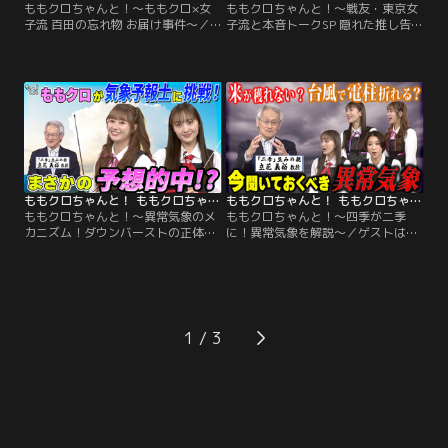
ももクロちゃんと！～ももクロ×女
ももクロちゃんと！～戦友・東京女
子流 百田の忘れ物 お届け事件～／
子流と本音トークSP 隠れた推し告白
ゲストは、前回に引き続き、ももク
＆突然の涙！～／ゲストは、ももク
ロと同じ2010年デビューの同期・東
ロと同じ2010年デビューの同期グル
京女子流。アイドル戦国時代と呼ば
ープ・東京女子流。今年3月での解
れた2010年代。フェスの裏側、衣装
散を発表した東京女子流と、アイド
置き忘れ事件、新井ひとみが高城れ
ル戦国時代を駆け抜けた15年の記憶
にのパワフルダンスを真似していた
を振り返る。佐々木彩夏＆山邊未夢
ことなど、当時だからこそ生まれた
の同級生コンビはギャル好き？グル
エピソードが続々。
ープの突破口を開くのは黄色カラ
ー！？
ももクロちゃんと！ ももクロちゃんと！～異常気象のメカニズム！ダウンバーストの正体は？～（2026/01/24放送分）
ももクロちゃんと！ ももクロちゃんと！～四季が二季に！異常気象を解説～（2026/01/17放送分）
ももクロちゃんと！～異常気象のメ
ももクロちゃんと！～四季が二季
カニズム！ダウンバーストの正体
に！異常気象を解説～／ゲストは三
は？～／今、日本に起こっている異
重大学大学院教授であり異常気象研
常気象の原因は？異常気象研究の第
究の第一人者・立花義裕先生。年々
一人者・立花義裕先生が解説。夏に
激しさを増す異常気象。季節から春
猛威を振るうダウンバーストとは？
と秋が短くなり、立花先生が提唱す
さらに、ももクロメンバーが気象予
る「二季」が「2025年新語・流行語
報士に！？百田夏菜子の発言に立花
大賞トップテン」を受賞し話題に。
1
先生が驚いた！？
異常気象のメカニズムを立花先生が
わかりやすく解説。さらに地球温暖
化や台風対策を深掘り！