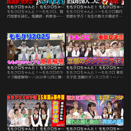
ももクロちゃんと！ ももクロちゃんと！～ももクロ、現代短歌を詠む。鬼講師・枡野浩一vs仏の青松先生～（2026/03/14放送分）
ももクロちゃんと！ ももクロちゃんと！～ももクロ現代短歌を学ぶ！先生の教えが真逆すぎて大パニック？～（2026/03/07放送分）
ももクロちゃんと！～ももクロ、現
ももクロちゃんと！～ももクロ現代
代短歌を詠む。鬼講師・枡野浩一vs
短歌を学ぶ！先生の教えが真逆すぎ
仏の青松先生～／SNSで話題の「現
て大パニック？～／今回のテーマ
代短歌」を学ぶ後半戦。ゲストは歌
は、SNSで話題の「現代短歌」。ゲ
人の枡野浩一と青松輝。今回は、も
ストは、教科書にも作品が掲載され
もクロが実際に短歌作りに挑戦！
る歌人・枡野浩一と、新進気鋭の歌
「かわいい」をテーマに詠んだ個性
人・青松輝。57577を重んじるスタ
あふれる作品を、基本を重んじる枡
イルと、文字数にとらわれない自由
野先生と自由な発想の青松先生が本
な作風。ベテランと若手の真逆の短
気で添削。評価はまさかの真っ二
歌論がスタジオで白熱！
つ！？
ももクロちゃんと！ ももクロちゃんと！～ももクロのライブ徹底解明～（2026/02/28放送分）
ももクロちゃんと！ ももクロちゃんと！～ももクロ 東京女子流 念願のダンスコラボ！～（2026/02/21放送分）
ももクロちゃんと！～ももクロのラ
ももクロちゃんと！～ももクロ 東京
イブ徹底解明～／2025年12月に開
女子流 念願のダンスコラボ！～／ゲ
催された、ももいろクローバーZの
ストは、ももクロの同期でアイドル
クリスマス恒例ライブ、ももいろク
戦国時代をともに駆けた東京女子流
リスマス（ももクリ）！15回目とな
を迎えての第3弾！今回は本音トー
る今回のももクリ演出を担ったのは
クがさらに加速。旅行計画の話から
クリエーター・佐藤亜美さん。もも
共同生活の思い出、ももクロ「ウニ
クリ初の女性演出だという。女性に
事件」など 長年の関係性ならではの
よる女性アーティストのライブの演
エピソードが続々。
出…。
ももクロちゃんと！ ももクロちゃんと！～ももクロ×女子流 百田の忘れ物 お届け事件～（2026/02/14放送分）
ももクロちゃんと！ ももクロちゃんと！～戦友・東京女子流と本音トークSP 隠れた推し告白＆突然の涙！～（2026/01/31放送分）