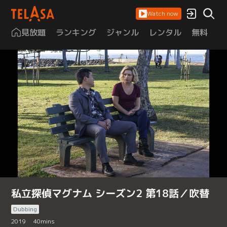
Watch now
見放題
ランキング
ジャンル
レンタル
無料
は
私立探偵マグナム シーズン2 第18話／吹替
Dubbing
2019
40
mins