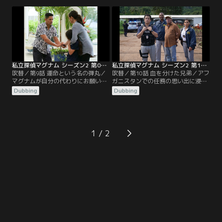
か秘密を探っていた女性客が、バル
受けるかどうかで、互いのパートナ
コニーから転落死した事件を調べ
ーシップが試されることとなる。
る。
私立探偵マグナム シーズン2 第09話／吹替
私立探偵マグナム シーズン2 第10話／吹替
吹替／第9話 運命という名の弾丸／
吹替／第10話 血を分けた兄弟／アフ
マグナムが自分の代わりにお願いし
ガニスタンでの任務の思い出に浸っ
た件の調査中に、探偵調査員仲間の
ていたマグナムは、仲間の兄が、人
Dubbing
Dubbing
ハリー・ブラウン（ゲスト出演のウ
身売買の犠牲者になっているかもし
ィリアム・フォーサイス）が撃たれ
れない成長したアフガニスタンの少
てしまう。マグナムは罪悪感を抱え
年を探すのを手伝います。
ながら犯人を見つける為手がかりを
追う。
1