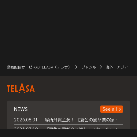
動画配信サービスのTELASA（テラサ）
ジャンル
海外・アジアドラ
NEWS
See all
2026.08.01
浮所飛貴主演！ 【夏色の風が僕の家にやってきた】 本日よりテラサで独占配信スタート！
2026.07.18
『夏色の雲が恋と嵐をまきおこす』スペシャルメイキング 【Part1】2026年７月18日（土）23時30分～配信スタート！話題のシーンの裏側を大公開！豪華キャスト大集合！ 『武宮家 真夏の家族会議』開催！