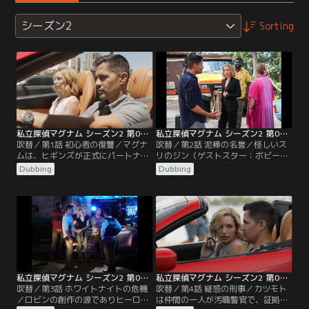
シーズン2
Sorting
私立探偵マグナム シーズン2 第01話／吹替
私立探偵マグナム シーズン2 第02話／吹替
吹替／第1話 初心者の復讐／マグナ
吹替／第2話 泥棒の名誉／怪しいス
ムは、ヒギンズが正式にパートナー
リのジン（ゲストスター：ボビー・
になる決意をするのを待ちながら、
リー）は、盗んだ携帯電話に不審な
Dubbing
Dubbing
銀行強盗に遭い、上司が目の前で殺
テキストメッセージを受信した為、
された後行方不明になった人妻の事
マグナムに助けを求める。
件を捜査する。
私立探偵マグナム シーズン2 第03話／吹替
私立探偵マグナム シーズン2 第04話／吹替
吹替／第3話 ホワイトナイトの危機
吹替／第4話 疑惑の刑事／カツモト
／ロビンの創作の源でありヒーロー
は仲間の一人が汚職警官で、証拠品