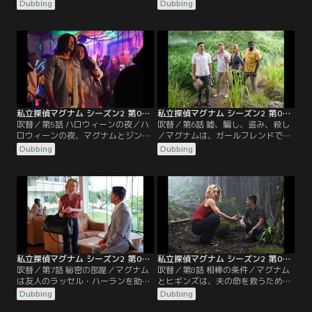
でもある「ホワイトナイト」の正体
を盗んだのではないかと疑い、渋々
Dubbing
Dubbing
を探るため、傭兵たちがロビンの巣
マグナムとヒギンズに調査を依頼す
を襲撃、包囲してしまい、クムとヒ
る。
ギンズは危機に陥る。
私立探偵マグナム シーズン2 第05話／吹替
私立探偵マグナム シーズン2 第06話／吹替
吹替／第5話 ハロウィーンの夜／ハ
吹替／第6話 嘘、騙し、盗み、殺し
ロウィーンの夜、マグナムとジン
／マグナムは、ガールフレンドで弁
（ゲスト出演のボニー・リー）は、
護士のアビー・ミラー（ゲスト出
Dubbing
Dubbing
ハロウィーンパーティで保釈破りの
演：ブルック・ライオンズ）が、殺
男を探す。一方カツモトは、逃亡し
人事件の裁判で弁護人を務め、無罪
た殺人犯を追っていたが、犯人は同
を勝ち取れそうなところで、自分の
じパーティーに向かっていた。
クライアントが殺人事件の犯人であ
ると気付いた為、その事件を捜査す
ることになる。
私立探偵マグナム シーズン2 第07話／吹替
私立探偵マグナム シーズン2 第08話／吹替
吹替／第7話 秘密の部屋／マグナム
吹替／第8話 相棒の条件／マグナム
は友人のラッセル・ハーランを助
とヒギンズは、夫の命を救うため、
け、一時的にホテルの警備主任とし
盗まれたドラックマネー300万ドル
Dubbing
Dubbing
て働くことになるが、素性を隠し何
を探して欲しいと頼む女性の依頼を