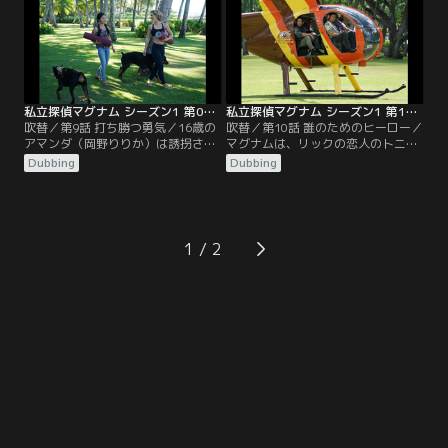
た。
私立探偵マグナム シーズン1 第09話／吹替
私立探偵マグナム シーズン1 第10話／吹替
吹替／第9話 打ち勝つ勇気／16歳の
吹替／第10話 誰のためのヒーロー／
アマンダ（岡野りりか）は誘拐され
マグナムは、リックの恋人のトニが
監禁されていたが脱出した。彼女の
主催した違法ポーカーが、覆面の強
Dubbing
Dubbing
両親は同じように捕虜で監禁された
盗に襲われ金を奪われた為、ギャン
経験を持つマグナムに、娘を誘拐し
グに借金することになったトニとリ
た犯人探しを依頼する。
ックを助ける為、強盗を追うこ。
1