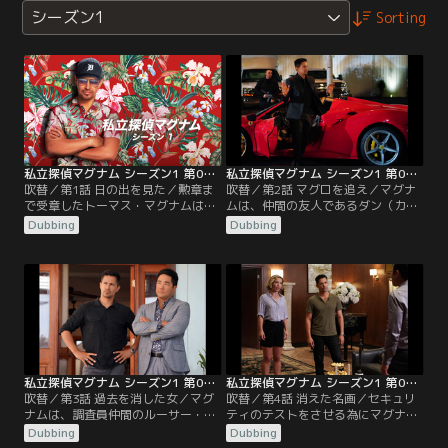
シーズン1
Sorting
私立探偵マグナム シーズン1 第01話／吹替
私立探偵マグナム シーズン1 第02話／吹替
吹替／第1話 日の出を見た／勲章ま
吹替／第2話 マグロを追え／マグナ
で受章したトーマス・マグナムは、
ムは、仲間の友人であるダン（カー
アフガニスタンから帰国し、軍で培
ル・ウェザース）が35万ドル相当の
Dubbing
Dubbing
ったスキルを武器にハワイで探偵調
130キロものマグロを盗まれて困っ
査員を始める。
ていると聞き助けようとするが、マ
グロを盗んだ泥棒もまたマグナムの
助けを必要としていた。
私立探偵マグナム シーズン1 第03話／吹替
私立探偵マグナム シーズン1 第04話／吹替
吹替／第3話 過去を消した女／マグ
吹替／第4話 消えた名画／セキュリ
ナムは、調査員仲間のルーサー・ギ
ティのテストをさせる為にマグナム
リス（ケン・チョン）に、昏睡中の
を雇った、ヒギンズの親友の美術愛
Dubbing
Dubbing
婚約者が大掛かりな顔面整形手術を
好家が殺され、マグナムが第一容疑