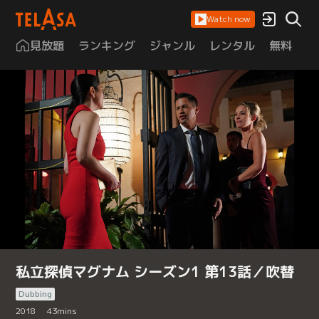
Watch now
見放題
ランキング
ジャンル
レンタル
無料
は
私立探偵マグナム シーズン1 第13話／吹替
Dubbing
2018
43
mins