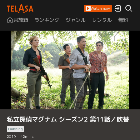
Watch now
見放題
ランキング
ジャンル
レンタル
無料
は
私立探偵マグナム シーズン2 第11話／吹替
Dubbing
2019
42
mins