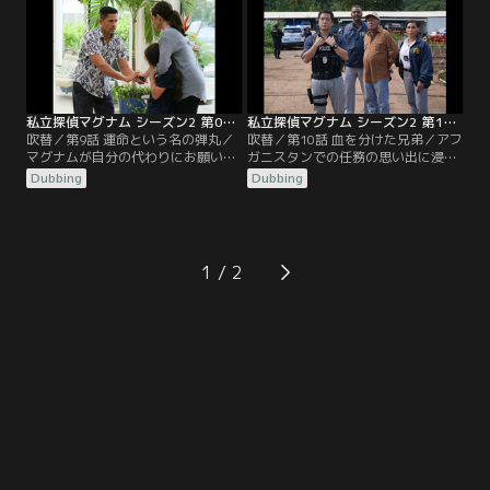
る。
私立探偵マグナム シーズン2 第09話／吹替
私立探偵マグナム シーズン2 第10話／吹替
吹替／第9話 運命という名の弾丸／
吹替／第10話 血を分けた兄弟／アフ
マグナムが自分の代わりにお願いし
ガニスタンでの任務の思い出に浸っ
た件の調査中に、探偵調査員仲間の
ていたマグナムは、仲間の兄が、人
Dubbing
Dubbing
ハリー・ブラウン（ゲスト出演のウ
身売買の犠牲者になっているかもし
ィリアム・フォーサイス）が撃たれ
れない成長したアフガニスタンの少
てしまう。マグナムは罪悪感を抱え
年を探すのを手伝います。
ながら犯人を見つける為手がかりを
追う。
1