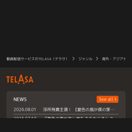
動画配信サービスのTELASA（テラサ）
ジャンル
海外・アジアドラ
NEWS
See all
2026.08.01
浮所飛貴主演！ 【夏色の風が僕の家にやってきた】 本日よりテラサで独占配信スタート！
2026.07.18
『夏色の雲が恋と嵐をまきおこす』スペシャルメイキング 【Part1】2026年７月18日（土）23時30分～配信スタート！話題のシーンの裏側を大公開！豪華キャスト大集合！ 『武宮家 真夏の家族会議』開催！
2026.07.15
救命医・遥（今田）の《心揺さぶる過去》や、 麻酔科医・権野（船越英一郎）の《謎多きプライベート》など… 《知られざるエピソード》を独占配信！