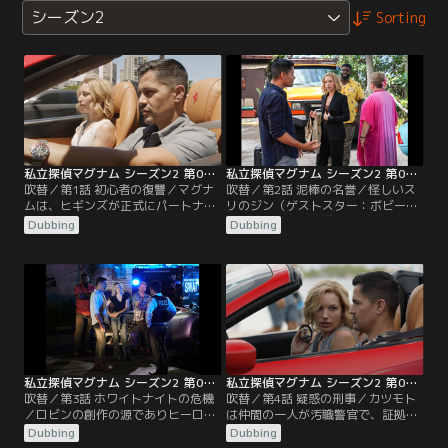
シーズン2
Sorting
私立探偵マグナム シーズン2 第01話／吹替
私立探偵マグナム シーズン2 第02話／吹替
吹替／第1話 初心者の復讐／マグナ
吹替／第2話 泥棒の名誉／怪しいス
ムは、ヒギンズが正式にパートナー
リのジン（ゲストスター：ボビー・
になる決意をするのを待ちながら、
リー）は、盗んだ携帯電話に不審な
Dubbing
Dubbing
銀行強盗に遭い、上司が目の前で殺
テキストメッセージを受信した為、
された後行方不明になった人妻の事
マグナムに助けを求める。
件を捜査する。
私立探偵マグナム シーズン2 第03話／吹替
私立探偵マグナム シーズン2 第04話／吹替
吹替／第3話 ホワイトナイトの危機
吹替／第4話 疑惑の刑事／カツモト
／ロビンの創作の源でありヒーロー
は仲間の一人が汚職警官で、証拠品
でもある「ホワイトナイト」の正体
を盗んだのではないかと疑い、渋々
Dubbing
Dubbing
を探るため、傭兵たちがロビンの巣
マグナムとヒギンズに調査を依頼す