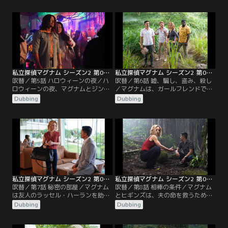
を襲撃、包囲してしまい、クムとヒ
る。
ギンズは危機に陥る。
私立探偵マグナム シーズン2 第05話／吹替
私立探偵マグナム シーズン2 第06話／吹替
吹替／第5話 ハロウィーンの夜／ハ
吹替／第6話 嘘、騙し、盗み、殺し
ロウィーンの夜、マグナムとジン
／マグナムは、ガールフレンドで弁
（ゲスト出演のボニー・リー）は、
護士のアビー・ミラー（ゲスト出
Dubbing
Dubbing
ハロウィーンパーティで保釈破りの
演：ブルック・ライオンズ）が、殺
男を探す。一方カツモトは、逃亡し
人事件の裁判で弁護人を務め、無罪
た殺人犯を追っていたが、犯人は同
を勝ち取れそうなところで、自分の
じパーティーに向かっていた。
クライアントが殺人事件の犯人であ
ると気付いた為、その事件を捜査す
ることになる。
私立探偵マグナム シーズン2 第07話／吹替
私立探偵マグナム シーズン2 第08話／吹替
吹替／第7話 秘密の部屋／マグナム
吹替／第8話 相棒の条件／マグナム
は友人のラッセル・ハーランを助
とヒギンズは、夫の命を救うため、
け、一時的にホテルの警備主任とし
盗まれたドラックマネー300万ドル
Dubbing
Dubbing
て働くことになるが、素性を隠し何
を探して欲しいと頼む女性の依頼を
か秘密を探っていた女性客が、バル
受けるかどうかで、互いのパートナ
コニーから転落死した事件を調べ
ーシップが試されることとなる。