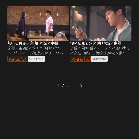
害者がいる可能性を指摘する。そん
た言葉の意味を探ろうとしていた。
な中、ムガクは劇団で裏方の仕事ば
翌日、ジェヒはムガクが犯人の顔を
かりしているチョリムを食事に誘
見たことを知り、差し入れを持って
い、これからも捜査に協力してもら
病院を訪れるが…。その後、無事退
いたいから、漫才のネタは今まで以
院したムガクのために、チョリムは
上に面白く書いてほしいと頼む。
トッポッキ作りに挑戦。
匂いを見る少女 第09話／字幕
匂いを見る少女 第10話／字幕
字幕／第9話／ジェヒが作ったウニ
字幕／第10話／チョリムが思い出し
のワカメスープを食べたチョリム
た女性の顔が、海女夫婦殺人事件の
は、懐かしい味にムガクの前で突然
被害者と瓜二つだった為、ヨム・ミ
Subtitle
Subtitle
涙を流す。40代女性の顔が思い浮か
はチョリムの住民票を調べる。父親
んだという話を聞き、ムガクはモン
の名前にオ・ジェピョと書かれてお
タージュ写真を作ってチョリムの記
り、ジェピョが隠していた目撃者が
憶を取り戻そうとする。一方、特別
チョリムだったと知る。一方、チョ
捜査班の刑事たちは殺人犯の手がか
リムはひょんなことから交通事故の
1
りをつかめず、焦りを募らせてい
瞬間を思い出す。そんな中、ムガク
た。ムガクは、犯人の行動を予想
はジェピョが警察署長と会う姿を目
し、ある罠を仕掛ける。
撃。