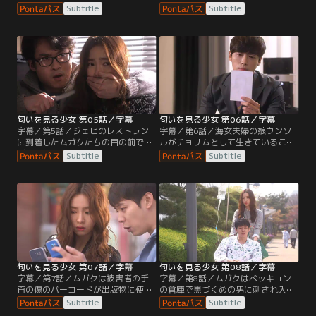
ムと川沿いを捜査していたムガクは
ったムガクは団長に会いに行き、も
Subtitle
Subtitle
川の中からマリの車と遺体を見つけ
う一度チャンスがほしいと訴える。
る。マリがバーコード連続殺人事件
そんな中、手首にバーコードのよう
の新たな被害者だと確信したヨム・
な切り傷のある男の死体が公園で発
ミは、ムガクに特別捜査班に加わる
見される。12カ月に一度というバー
よう命じる。さらにジェピョの職場
コード連続殺人事件の犯行パターン
を訪ね、3年前に殺された海女夫婦
が崩れ、捜査は混乱状態に陥る。
の娘の居場所を聞き出そうとする
が…。
匂いを見る少女 第05話／字幕
匂いを見る少女 第06話／字幕
字幕／第5話／ジェヒのレストラン
字幕／第6話／海女夫婦の娘ウンソ
に到着したムガクたちの目の前で、
ルがチョリムとして生きていること
ビルの屋上からシェフが転落。一人
に気づいたベッキョン。彼はチョリ
Subtitle
Subtitle
で屋上にいたジェヒが容疑者にされ
ム宛てに渡すつもりのない手紙を書
てしまう。自宅で家宅捜索が行われ
き、ボランティア医師としてセネガ
ることを知ったジェヒは、ベッキョ
ルへ発つ準備を進める。ところが、
ンにあるものを持ち出してほしいと
ジェヒから預かったワインボックス
頼む。ジェヒを無実だと信じている
が引越センターに誤送され…。一
チョリムは、ヨモギの匂いを手がか
方、ムガクはジェヒのレストランを
りに1人で調査を行うのだが、真犯
訪れ、誤って逮捕したことを謝罪す
人に追われるハメに…。
る。
匂いを見る少女 第07話／字幕
匂いを見る少女 第08話／字幕
字幕／第7話／ムガクは被害者の手
字幕／第8話／ムガクはベッキョン
首の傷のバーコードが出版物に使わ
の倉庫で黒づくめの男に刺され入院
れるISBNコードだと気付く。コード
する。一方、倉庫から2冊の本を回
Subtitle
Subtitle
を分析し、まだ発見されていない被
収したジェヒは、ベッキョンが残し