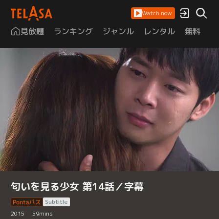
Watch now
見放題
ランキング
ジャンル
レンタル
無料
は
匂いを見る少女 第14話／字幕
Subtitle
2015
59
mins