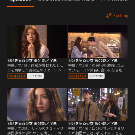
Sorting
匂いを見る少女 第01話／字幕
匂いを見る少女 第02話／字幕
字幕／第1話／両親が襲われたとこ
字幕／第2話／強盗犯を逮捕したム
ろを目撃した高校生のチェ・ウンソ
ガクは、カン係長に会いに行き刑事
ルは犯人から逃げる途中、車にひか
にしてほしいと申し出る。あきれた
Subtitle
Subtitle
れ昏睡状態に陥る。193日ぶりに昏
カン係長は、ある条件を言い渡す。
睡状態から目覚めたウンソルには匂
一方、団長の前で漫才を披露するチ
いが見えるという不思議な能力が備
ャンスを得たチョリムは、漫才の相
わっていた。記憶を失った彼女はウ
方としてムガクをスカウトする。ま
ンソルの親の事件を担当していた元
るで取り合おうとしないムガクに自
刑事のジェピョにオ・チョリムとい
分の特殊能力を明かし、捜査に協力
う名で育てられ芸人を志す明るい女
すると交換条件を提示する。
性に成長していた。
匂いを見る少女 第03話／字幕
匂いを見る少女 第04話／字幕
字幕／第3話／モデルのチュ・マリ
字幕／第4話／自分のせいでチョリ
誘拐事件の手がかりを捜し、チョリ
ムが劇団から追い出されたことを知