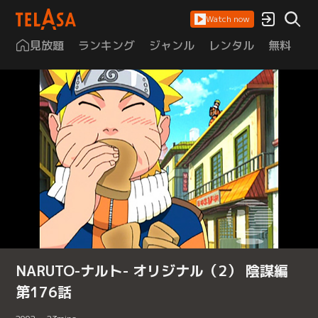
Watch now
見放題
ランキング
ジャンル
レンタル
無料
は
NARUTO-ナルト- オリジナル（2） 陰謀編
第176話