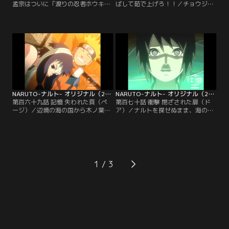
孟宗はついに「渡りの忍者ホウキ」
ばして茹で上げろ！！／チョウジと
としての真の姿を現し、チシマたち
ナルトに至福のひと時をもたらす木
を亡き者にしようとする。鳥の国の
ノ葉名物一楽のラーメン。連れ立っ
平和を願いつつ、倒れていくチシ
て一楽に向かう二人だが臨時休業の
マ。ホウキの多様な攻撃に追い詰め
札にガッカリ。実はテウチの持つ幻
られるナルト。そして鳥の国の後継
のメニュー欲しさに料理忍者が看板
者であり、死んだ兄のサギになりす
娘のアヤメを攫ってしまったのだ！
ましていたトキに無情な刃が迫った
ナルト、チョウジ、サクラはアヤメ
瞬間、ナルトは漆黒の闇の中である
を取り戻すため、テウチとともに料
声を聞く…。【提供：バンダイチャ
忍との料理勝負に参戦する。【提
ンネル】
供：バンダイチャンネル】
NARUTO-ナルト- オリジナル（2） 陰謀編 第169話
NARUTO-ナルト- オリジナル（2） 陰謀編 第170話
第百六十九話 記憶 失われた頁（ペ
第百七十話 衝撃 閉ざされた扉（ド
ージ）／辺境の海の国から木ノ葉に
ア）／ナルトを探せぬまま、海の国
舞い込む、「海魔」と呼ばれる賊退
の役人と面会するアンコたち。警護
治と御用金船警護の依頼。一説によ
する御用金船の出発は明日に迫って
ると海魔は人間ではないという
いた。ナルトを捜すべく散っていく
が…。命を受けたのはアンコをリー
木ノ葉の忍たち。ある漁村でいのと
ダーにナルト、いの、シノの三人一
シノは、鬼界島付近で昔起きた「神
組。寄せ集めのようなチームにむく
隠し」の話を聞く。一方、漁火の看
1
れるナルトを尻目に、一人物思いに
病でナルトはすっかり快復するが、
沈むアンコ。アンコと海の国には、
漁火が「海魔に近づくな」と意味深
意外な接点があった…。【提供：バ
な忠告をする…。【提供：バンダイ
ンダイチャンネル】
チャンネル】