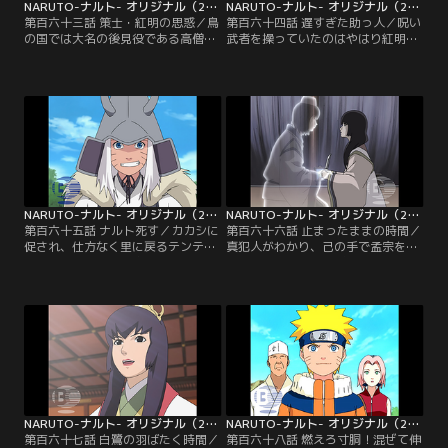
NARUTO-ナルト- オリジナル（2） 陰謀編 第163話
NARUTO-ナルト- オリジナル（2） 陰謀編 第164話
第百六十三話 策士・紅明の思惑／鳥
第百六十四話 遅すぎた助っ人／呪い
の国では大名の後見役である高僧
武者を操っていたのはやはり紅明だ
「孟宗」と策士の「紅明」が対立し
った！紅明の野望は孟宗によって
ていた。呪い武者の出現は何かの陰
次々と暴かれるが、その手際のよさ
謀と考えたネジは、事件の背景を探
に違和感を覚える木ノ葉の忍たち。
るために現大名のサギに会おうとす
任務が終了し、「他国事情に首を突
る。だが、サギは正体不明の忍者に
っ込むべきではない」と諭すネジだ
襲われ、現場には紅明の手裏剣が残
が、ナルトは納得いくまで謎を探る
っていた。そんな折、ナルトたちは
ことにした。紅明と呪い武者の密会
呪い武者と密会している紅明を目撃
していた寺でナルトが見たものと
する…。【提供：バンダイチャンネ
は…。【提供：バンダイチャンネ
ル】
ル】
NARUTO-ナルト- オリジナル（2） 陰謀編 第165話
NARUTO-ナルト- オリジナル（2） 陰謀編 第166話
第百六十五話 ナルト死す／カカシに
第百六十六話 止まったままの時間／
促され、仕方なく里に戻るテンテン
真犯人がわかり、己の手で孟宗を討
とネジ。その三人を密かに見張る謎
ち取ると宣言するサギ。ナルトはサ
の忍者の影…。カカシは尾行者にい
ギの復讐の念に心を支配された姿に
ち早く気づき、里に戻るふりをして
サスケを重ね見る。「復讐のための
ネジたちとともに一芝居打つ。果た
復讐は心を闇に落とす」という紅明
して謎の忍の正体とは？一方、鳥の
の言葉もナルトの制止もサギの心に
国では罪人となった紅明が処刑され
は届かない。皆を足止めし、孟宗の
ようとしていた。しかし突如現れた
元へ急ぐサギの胸には壊れた懐中時
呪い武者が紅明を攫っていった…！
計にまつわる悲しい秘密が蘇りつつ
【提供：バンダイチャンネル】
あった…。【提供：バンダイチャン
ネル】
NARUTO-ナルト- オリジナル（2） 陰謀編 第167話
NARUTO-ナルト- オリジナル（2） 陰謀編 第168話
第百六十七話 白鷺の羽ばたく時間／
第百六十八話 燃えろ寸胴！混ぜて伸