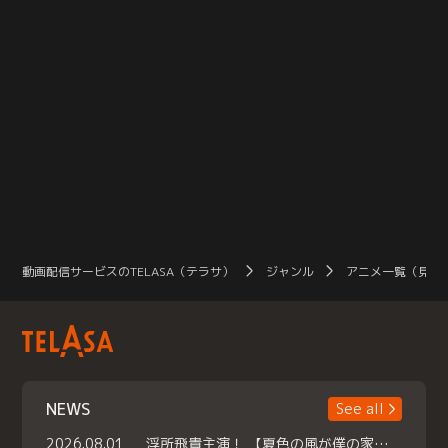
動画配信サービスのTELASA（テラサ）
ジャンル
アニメ一覧（見放
NEWS
See all
2026.08.01
浮所飛貴主演！ 【夏色の風が僕の家にやってきた】 本日よりテラサで独占配信スタート！