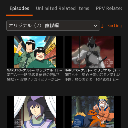
Episodes
Unlimited Related Items
PPV Related I
オリジナル（2） 陰謀編
Sorting
NARUTO-ナルト- オリジナル（2） 陰謀編 第161話
NARUTO-ナルト- オリジナル（2） 陰謀編 第162話
第百六十一話 珍客見参 碧の野獣？
第百六十二話 白き呪い武者／美しい
猛獣？…珍獣？／ガイとリーが出か
小国、鳥の国では「呪い武者」と呼
けている間に二人に変装したニセモ
ばれる幽霊が現れて困っていた。鳥
ノが木ノ葉隠れの里に潜り込んだ。
の国の青年、チシマの懸命の頼みに
その名もモンダイ・ガイ＆ポッチ
綱手はしぶしぶ幽霊退治を引き受け
ャ・リー。「だれもダマされないだ
る。選ばれたのはナルト、ネジ、テ
ろう」という綱手の判断で、二人は
ンテン。武者の正体が急死した先代
そのまま放っておかれていた。だが
大名オオワシの亡霊だと聞き、ビビ
ナルトはなんとこの変装にすっかり
るナルト！一行は現地に向かい、い
ダマされ、「体術の修業をつけてく
きなり呪い武者と遭遇する…。【提
れ！」と二人に頼み込む。【提供：
供：バンダイチャンネル】
バンダイチャンネル】