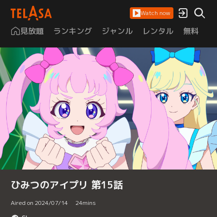
Watch now
見放題
ランキング
ジャンル
レンタル
無料
は
ひみつのアイプリ 第15話
Aired on 2024/07/14
24
mins