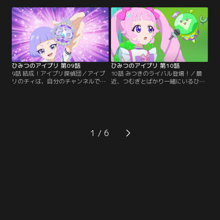
のにアイプリの配信をしたひまり
つきのクラスでも、その絵を描いた
は、自分のせいだと落ち込んでい
『葛飾ユコサイ』について、みんな
た。生徒会長のサクラは、禁止をと
で大盛り上がり。そんな中、ひまり
いてもらおうとヴィクトリアの元
はクラス新聞を作る係に、クラスメ
に。ヴィクトリアは、アイプリの素
イトの花園結心と一緒に選ばれる。
晴らしさをアピールできたら、アイ
結心とお友達になりたいひまり。
プリを許してくれると言う。
ひみつのアイプリ 第09話
ひみつのアイプリ 第10話
9話 結成！アイプリ探偵団／アイプ
10話 みつきのライバル登場！／最
リのチィは、自分のチャンネルでア
近、つむぎとばかり一緒にいるひま
イプリバースに出るとうわさのオバ
りに、少しさびしさを感じているみ
ケを追っていた。その配信を見たみ
つき。その頃、生徒会はバズリウム
つきは失神。おばけが大の苦手なの
チェンジを出したつむぎのことを調
だ。ひまりはオバケをつかまえるた
べていた。彼女の実力をはかるた
め、アイプリバースに行こうとす
め、生徒会長のサクラは、みつきに
る。そこに通りかかったクラスメイ
デュエルオーディションでつむぎと
1
トのチィに、自分がアイプリだと、
対決してほしいと頼む。しかし、負
ばらしてしまうひまり。しかし、ク
けたらひまりを取られてしまうんじ
ラスメイトのチィが…。
ゃないかと…。