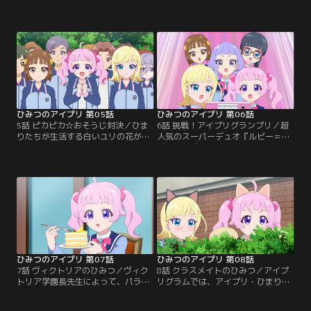
ンがスタート！しかし、全然ついて
ひまりの家族はパパ・ママ・妹のひ
いけずに苦戦するひまり。がんばり
いろ、全員で来ることに。気合い十
すぎなひまりを心配したみつきは、
分のひまり家族は、朝早くから来て
アイプリバースへ遊びにさそう。色
学園内を見学。すると、遅刻しそう
んな場所を案内してもらって、楽し
になった初等部の少年・ゆうまと、
い時間をすごすひまり。しかしステ
ひいろがぶつかってしまう。その
ージの控室を見て、「もっといっぱ
時、ポケットからリップスティック
い練習してから、アイプリになった
が落ちてしまったことに気づいてい
方が良かったのかな……」…。
ないひいろ。
ひみつのアイプリ 第05話
ひみつのアイプリ 第06話
5話 ピカピカ☆おそうじ対決／ひま
6話 挑戦！アイプリグランプリ／超
りたちが生活する白いユリの花がモ
人気のスーパーデュオ『ルビー＝ラ
チーフのウエスト・リリィ寮。それ
ズリ』と『アイスマイリン』。この
ともう一つある、赤いバラの花がモ
2組から重大発表が。なんと、歌と
チーフのイースト・ローズ寮。この
パフォーマンスで競い合うアイプリ
二つが競い合う一年に一度の寮対抗
の大会『第1回アイプリグランプ
戦「スクールクリーニングマッチ」
リ』を開くというのだ。ひまりとみ
が開催！どちらが、よりたくさんお
つきは、ソロで出ることを決意。そ
掃除できるか、その得点で競い合
の頃、生徒会の生徒会長・一条寺サ
う。工夫したり、ひみつのアイテム
クラはトレーニングにはげんでい
を使ったり…。
た。
ひみつのアイプリ 第07話
ひみつのアイプリ 第08話
7話 ヴィクトリアのひみつ／ヴィク
8話 クラスメイトのひみつ／アイプ
トリア学園長先生によって、パラダ
リグラムでは、アイプリ・ひまりと
イス学園の生徒は全員アイプリ禁止
みつきがかかれたとってもカワイイ
にされてしまう。消灯時間を過ぎた
絵が話題になっていた。ひまりとみ