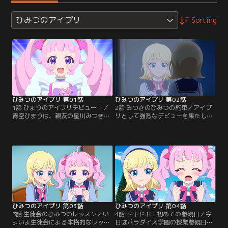
ひみつのアイプリ
Sorting
ひみつのアイプリ 第01話
ひみつのアイプリ 第02話
1話 ひまりのアイプリデビュー！／
2話 みつきのひみつの約束／アイプ
青空ひまりは、親友の星川みつきと
リとして強烈なデビューを果たした
一緒に私立パラダイス学園に入学。
ひまり。だが小さい頃に、「一緒に
夢は、おともだちを一万人作るこ
デビューしよう」と交わしたみつき
と！「ミーちゃん」みたいな歌って
との約束をやぶってしまったことに
踊るアイドルプリンセス--アイプリ
気づく。一方のみつきも、先に「ミ
に憧れているけど、人見知りでキン
ーちゃん」としてアイプリデビュー
チョーしぃのひまりには、ちょっと
し、ひまりとの約束をやぶっていた
むずかしいかも。そんなひまりが、
ことに心を痛める。みつきに素直に
なんと入学式で生徒代表の挨拶をす
謝りたいひまり。
ることに！？
ひみつのアイプリ 第03話
ひみつのアイプリ 第04話
3話 生徒会のひみつのレッスン／い
4話 ドキドキ！初めての参観日／今
よいよ生徒会による本格的なレッス
日はパラダイス学園の授業参観日。