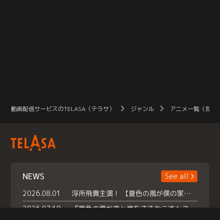
動画配信サービスのTELASA（テラサ）
ジャンル
アニメ一覧（見放
NEWS
See all
2026.08.01
浮所飛貴主演！ 【夏色の風が僕の家にやってきた】 本日よりテラサで独占配信スタート！
2026.07.18
『夏色の雲が恋と嵐をまきおこす』スペシャルメイキング 【Part1】2026年７月18日（土）23時30分～配信スタート！話題のシーンの裏側を大公開！豪華キャスト大集合！ 『武宮家 真夏の家族会議』開催！