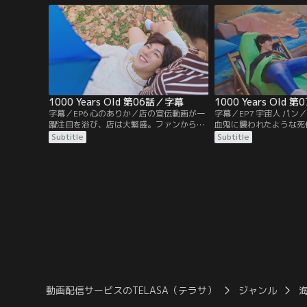
いう口実でパンの住むアパートに引っ越し
たヨー。
1000 Years Old 第06話／字幕
1000 Years Old 
字幕／EP6 心のありか／店の宣伝動画が一
字幕／EP7 宇宙人 パ
躍注目を浴び、店は大繁盛。ファンから黄
血鬼に襲われたような死
色い歓声を浴びるパンだったが、彼の視線
が起きた。ヨーはパンが
Subtitle
Subtitle
はヨーだけに注がれている。一方ヨーはパ
分も血を吸われるのでは
ンからの好意に戸惑いながらも、パンや店
ンは、ヨーが「吸血鬼に
の仲間と一緒に過ごす時間に幸せを感じて
うのを聞いてしまい落ち
いた。
日宇宙人の格好をして現
動画配信サービスのTELASA（テラサ）
ジャンル