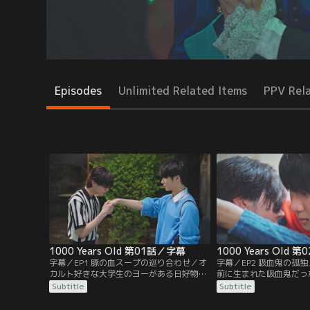
Episodes
Unlimited Related Items
PPV Rel
1000 Years Old 第01話／字幕
1000 Years Old 
字幕／EP1 豚の血スープの巡り合わせ／オ
字幕／EP2 吸血鬼の孤
カルト好きな大学生のヨーがある日好物の
前に生まれた吸血鬼だっ
豚の血スープを食べていると、風変わりな
を取らないため孤独な人
Subtitle
Subtitle
青年パンに出くわす。彼の常識外れな様子
が、ヨーには親近感を覚
に興味を持ち、大学の課題のための調査と
と打ち明ける。