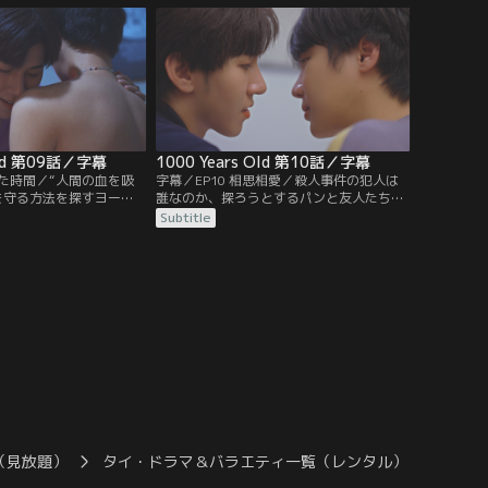
くソムチャーイにパンは
り、ついにケンカに発展してしまう。
Old 第09話／字幕
1000 Years Old 第10話／字幕
れた時間／“人間の血を吸
字幕／EP10 相思相愛／殺人事件の犯人は
を守る方法を探すヨー
誰なのか、探ろうとするパンと友人たち。
体を犠牲にして協力す
しかし大学の後輩のひとりに吸血鬼にかま
Subtitle
けなげな姿を目にしたヨ
れた跡があるのを見つけ、被害者は死んで
ーチを次第に受け入れる
いなかったことが判明する。そんな中、よ
し、パンがヨーへの告白
うやくパンとヨーは両思いになる。
があった。
（見放題）
タイ・ドラマ＆バラエティ一覧（レンタル）
1000 