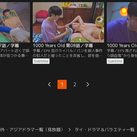
ゲームサイを雇ってアパートの屋上で豚の
れる。ヨーに近づ
血スープを作ることにした。
警戒した様子。
第07話／字幕
1000 Years Old 第08話／字幕
1000 Years 
ン／アパート近くで吸
字幕／EP8 恋のライバル／パンを殺人事件
字幕／EP9 残さ
体が見つかる事件
の犯人だと疑ったことを反省し、彼を信用
う吸血鬼”から身
犯人だと思い、自
することにしたヨー。パンはますます積極
に、パンは自らの
Subtitle
Subtitle
と恐れる。一方パ
的にヨーに好意を伝えるようになり、ヨー
る。そんなパンの
興味はない」と言
も「宇宙人より吸血鬼に興味がある」と認
ーは、彼のアプロ
込んでいたが、翌
める。しかし距離を縮めようとする2人の
ようになる。しか
れる。
前に、共通の知人であるジャンジャーが現
を急ぐのには理由
1
2
れる。
海外・アジアドラマ一覧（見放題）
タイ・ドラマ＆バラエティ一覧