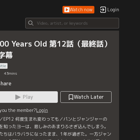
Watch now
Login
000 Years Old 第12話（最終話）
字幕
itle
43
mins
Share
Play
Watch Later
 you the member?
Login
／EP12 何度生まれ変わっても／パンとジャンジャーの
を知ったヨーは、悲しみのあまりふさぎ込んでしまう。
たちはバラバラになったまま、1年が過ぎた。一方ジャン