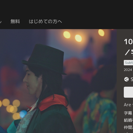
ル
無料
はじめての方へ
1
／
Subt
2024
Are
字幕
結婚
仲間