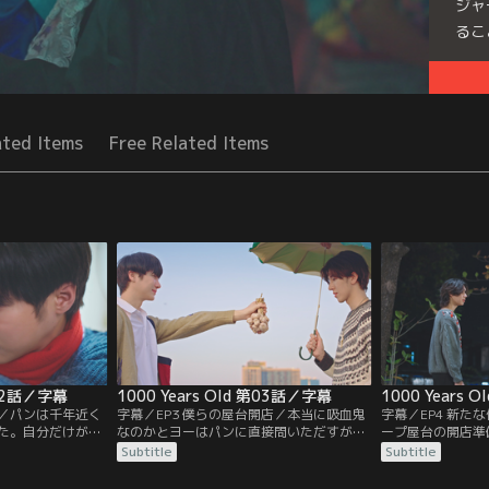
ジャ
るこ
Seri
ated Items
Free Related Items
第02話／字幕
1000 Years Old 第03話／字幕
1000 Years 
独／パンは千年近く
字幕／EP3 僕らの屋台開店／本当に吸血鬼
字幕／EP4 新た
た。自分だけが年
なのかとヨーはパンに直接問いただすが、
ープ屋台の開店準
生を歩んできた
予想外なエピソードばかりでまだ信じるこ
員としてシンが加
Subtitle
Subtitle
え自分は吸血鬼だ
とが出来ない。一方、閉店してしまった豚
懸命に調理の練習
の血スープ屋の屋台を買い取ったパンは、
突然アパートに謎