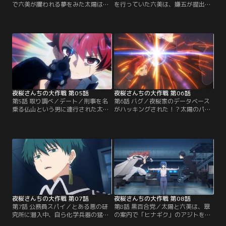
で六美が攫われる夢をみた太陽は
を行っていた六美は、嫌五が提出し
「強くなりたい」と願い、二刃に特
た報告書に不備があることを発見。
訓を申し込む。太陽の熱意を汲み、
再提出を求めるが、適当な理由をつ
二刃から特訓を受ける条件としてま
けて免れようとする嫌五の態度に、
ずは「1か月間、夜桜家で生活する
ついに六美の堪忍袋の緒が切れる！
こと」を提示される。そんな太陽を
夜桜家当主として嫌五にお灸を据え
待ち受けるのは、屋敷中に設置され
ようとするが、悠々と逃げられてし
た多種多様なトラップたち。太陽に
まう。彼を捕まえるため「冬ごも
とって、夜桜屋敷での地獄の日常が
り」を発動して屋敷を閉鎖した六美
幕を開ける--。【提供：バンダイチ
は兄妹の部屋を…。【提供：バンダ
ャンネル】
イチャンネル】
夜桜さんちの大作戦 第05話
夜桜さんちの大作戦 第06話
第5話 取り調べ／デート／刑事を名
第6話 バグ／夜桜家のデータベース
乗る仏山という男に連行された太
がハッキングされた！？太陽のパー
陽。敵を殴り倒している太陽の映像
ソナルデータだけが盗まれたと四恐
が、何故か闇サイトで公開されてい
怨から報告を受け、太陽は薄気味悪
たのだ！ 様々な悪行に少年ひとりの
さを感じる。そんなある朝、登校中
犯行とは到底考えられないと、仏山
の太陽と六美の前に現れたのは、惚
は太陽が裏で秘密組織に関わってい
れた男を付け回して殺す“男狩り”ス
ると疑うが、共犯者の情報は一切入
パイの切崎殺香だった。闇サイトに
手できていないらしい…。取り調べ
公開された太陽の動画を見て、ひと
と称した、手段を選ばない理不尽な
目惚れしたという。【提供：バンダ
拷問に耐える太陽。【提供：バンダ
イチャンネル】
イチャンネル】
夜桜さんちの大作戦 第07話
夜桜さんちの大作戦 第08話
第7話 公務員スパイ／とある悪の研
第8話 黒百合党／太陽と六美は、翠
究所に潜入中、自ら化学兵器の猛毒
の案内で「ヒナギク」のアジトを訪
を取りこんだ七悪は、体内で無毒化
れる。ふたりを出迎えたのは室長の