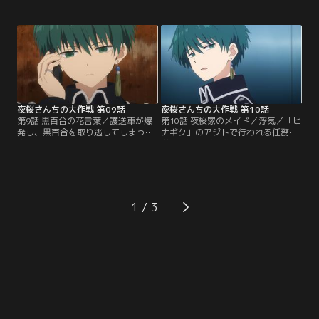
する副作用で眠ってしまう。そんな
不動りんで、定期的に六美とお茶会
七悪を回収するために研究所へ向か
を開いているという。そこへ凶一郎
った太陽は、政府直属の諜報機関
が乱入し、六美の取り合いが勃発！
「ヒナギク」の蒼 翠と犬神王牙に出
実は、凶一郎とりんは元同級生で当
会う。王牙の勢いに押し切られ、一
時から犬猿の仲だった！ふたりのけ
緒に研究所内を捜索する太陽だった
んかは次第に激しさを増し、館内に
が…。【提供：バンダイチャンネ
緊急コードが発令される事態に…。
ル】
【提供：バンダイチャンネル】
夜桜さんちの大作戦 第09話
夜桜さんちの大作戦 第10話
第9話 黒百合の花言葉／護送車が爆
第10話 夜桜家のメイド／浮気／「ヒ
発し、黒百合を取り逃してしまった
ナギク」のアジトで行われる任務完
太陽。想定内だという翠から、黒百
遂の打ち上げと称した鍋パーティ
合の正体が5、6年前に亡くなったと
に、太陽と六美が招かれた。だが六
される伝説のスパイ・黒顔であるこ
美に無理矢理同行してきた凶一郎と
とが明かされる。太陽たちが逃亡し
犬猿の仲であるりんが熾烈な戦いを
た黒顔を追う中、どういうわけか拉
始めてしまい、アジト内が戦場と化
致した副総理を連れた黒顔が、ネッ
する…。タイミングを見て打ち上げ
1
ト中継で人々の前に現れた。復讐を
を抜け出した太陽は、黒顔の遺言通
果たすために、副総理へ銃口を向け
り洞から見つけた小さな箱を見つめ
る黒顔。【提供：バンダイチャンネ
る。【提供：バンダイチャンネル】
ル】