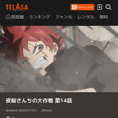
Watch now
見放題
ランキング
ジャンル
レンタル
無料
は
夜桜さんちの大作戦 第14話
Aired on 2024/07/07
24
mins