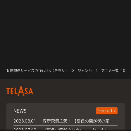
動画配信サービスのTELASA（テラサ）
ジャンル
アニメ一覧（見放
NEWS
See all
2026.08.01
浮所飛貴主演！ 【夏色の風が僕の家にやってきた】 本日よりテラサで独占配信スタート！
2026.07.18
『夏色の雲が恋と嵐をまきおこす』スペシャルメイキング 【Part1】2026年７月18日（土）23時30分～配信スタート！話題のシーンの裏側を大公開！豪華キャスト大集合！ 『武宮家 真夏の家族会議』開催！