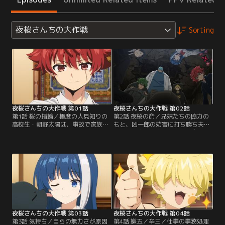
夜桜さんちの大作戦
Sorting
夜桜さんちの大作戦 第01話
夜桜さんちの大作戦 第02話
第1話 桜の指輪／極度の人見知りの
第2話 夜桜の命／兄妹たちの協力の
高校生・朝野太陽は、事故で家族を
もと、凶一郎の妨害に打ち勝ち夫婦
亡くして以来、他人と関わることを
となった太陽と六美。翌朝、自分の
極端に避けていた。そんな太陽にと
部屋で目を覚ました太陽は、突然、
って、幼なじみの夜桜六美は唯一気
凶一郎に吊るし上げられ外に出ると
を許せる特別な存在だった。ある日
同時に、自宅が大爆発してしまう。
の放課後、昼川先生に呼び出された
何者かに爆弾を仕掛けられていたこ
太陽は教頭室を訪れる。そこで見せ
とがわかり驚愕する太陽。凶一郎の
られたものは六美の隠し撮りコレク
口から夜桜家の使命を知らされ、
ションで、陰からずっと彼女を見守
「六美を守る」という本当の意味を
ってきたという。【提供：バンダイ
理解する。【提供：バンダイチャン
チャンネル】
ネル】
夜桜さんちの大作戦 第03話
夜桜さんちの大作戦 第04話
第3話 気持ち／自らの無力さが原因
第4話 嫌五／辛三／仕事の事務処理