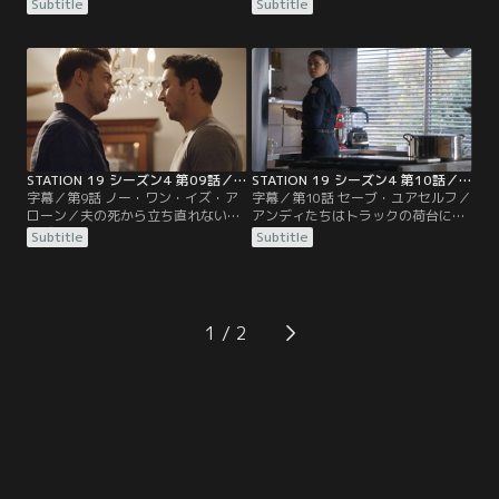
に呼び出される。カルト集団のリー
は衝撃の事実を知り、彼女の恋愛事
Subtitle
Subtitle
ダーは飛べると主張し、屋根の上で
情はまたもや複雑になる。アンディ
踊っていた。トラヴィスは突然の父
は自分の信頼を揺るがすサリヴァン
親の訪問に驚く。ディーンは、今後
に腹を立てる。カリーナの元恋人が
のキャリアに影響を与える難しい決
やってきて、マヤは嫉妬心を募らせ
断をする。
る。
STATION 19 シーズン4 第09話／字幕
STATION 19 シーズン4 第10話／字幕
字幕／第9話 ノー・ワン・イズ・ア
字幕／第10話 セーブ・ユアセルフ／
ローン／夫の死から立ち直れないト
アンディたちはトラックの荷台に挟
ラヴィスは勘違いからビクトリアに
まれた車に閉じ込められた新婚カッ
Subtitle
Subtitle
怒りをぶつけてしまう…。一方ジャ
プルの救出で難しい決断を迫られ
ックは想像以上にマーカスに大きな
る。そんな中、移民政策が変更さ
影響を与えていることに気づき、ト
れ、在留資格が問題になったカリー
ラヴィスは夫の死に関して新たな事
ナはイタリアへの帰国を余儀なくさ
実を知る。
れる。
1