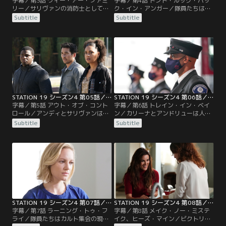
字幕／第3話 ウィー・アー・ファミ
字幕／第4話 ドント・ルック・バッ
リー／サリヴァンの消防士としての
ク・イン・アンガー／隊員たちは、
将来を左右する懲戒委員会が開かれ
ある妊婦の家庭内で起きている緊迫
Subtitle
Subtitle
ることになる。そんな中、シアトル
した争いごとに対処する。トラヴィ
で有名なドラァグクイーンたちの住
スは家族の危機を乗り越えるため父
居で漏電火災が起き、19分署の隊員
親と向き合う。マヤとカリーナの関
たちが救助に駆けつける。
係はだんだんと深まっていくが…。
STATION 19 シーズン4 第05話／字幕
STATION 19 シーズン4 第06話／字幕
字幕／第5話 アウト・オブ・コント
字幕／第6話 トレイン・イン・ベイ
ロール／アンディとサリヴァンは関
ン／カリーナとアンドリューは人身
係を保とうとする。ベンは新型コロ
売買の容疑者を追う。警察の協力に
Subtitle
Subtitle
ナウイルスでベイリーの母親が亡く
より逮捕するが…。一方、マヤは今
なり、喪失感と向き合う。非番の隊
年の点検をアンディに任せる。ディ
員たちは、路上で悲鳴を上げる母親
ーンとビクトリアは、ディーンの逮
を助けようとして警官との対立を引
捕のトラウマを対処しようと奮闘す
き起こす。
る。
STATION 19 シーズン4 第07話／字幕
STATION 19 シーズン4 第08話／字幕
字幕／第7話 ラーニング・トゥ・フ
字幕／第8話 メイク・ノー・ミステ
ライ／隊員たちはカルト集会の現場
イク、ヒーズ・マイン／ビクトリア