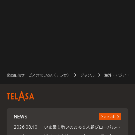
動画配信サービスのTELASA（テラサ）
ジャンル
海外・アジアドラ
NEWS
See all
2026.08.10
いま最も勢いのある６人組グローバルグル ープ NCT WISHの地上波初冠特番 『NCT WISHの放課後グランプリ』放送決定 メンバーたちが３ペアに分かれ 【平成】をテーマにしたスペシャル企画 で対決 番組撮り下ろしのパフォーマンスも！ TELASA（テラサ）では放送終了後から オリジナルコンテンツを大量配信！