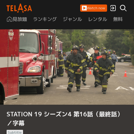
Watch now
見放題
ランキング
ジャンル
レンタル
無料
は
STATION 19 シーズン4 第16話（最終話）
／字幕
Subtitle