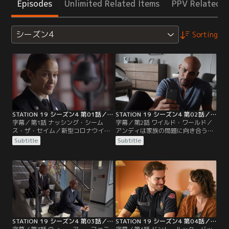
Episodes
Unlimited Related Items
PPV Related I
シーズン4
Sorting
STATION 19 シーズン4 第01話／字幕
STATION 19 シーズン4 第02話／字幕
字幕／第1話 ナッシング・シーム
字幕／第2話 ワイルド・ワールド／
ス・ザ・セイム／新型コロナウイル
アンディは家族の問題に向き合うた
スのパンデミックを乗り越えよう
めに休みを取る。マヤとカリーナは
Subtitle
Subtitle
と、隊員たちは互いに支え合う。ア
新型コロナウイルスによる外出制限
ンディは父の死を悲しむ一方、死ん
で直接会えない中、互いの関係を維
だはずの母が突如現れ戸惑う。そん
持しようと最善を尽くす。サリヴァ
な中、ある若者たちが誤って山火事
ンは禁酒に努める。
を発生させてしまう。
STATION 19 シーズン4 第03話／字幕
STATION 19 シーズン4 第04話／字幕