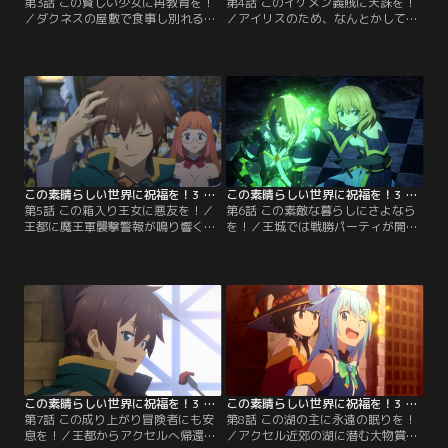
第3話 この賢しい少女に再教育を！
第4話 このイケメン義賊に天誅を！
／ダクネスの屋敷で食事し別れるは
／アイリスのため、なんとかして王
ずだった王女アイリスは、カズマを
都に残る方法を考えたカズマは、巷
帰還のテレポートに巻き込み王城ま
を騒がす義賊を捕まえると宣言！義
で連れてきてしまった！最初は驚い
賊が狙うのは素行の悪い貴族。なら
たものの、王女の護衛兼教育係のレ
ばと、張り込みをすることになった
インに事情を聞いたカズマは、アイ
カズマたちの滞在先は、アクセルで
リスの話し相手になることを承諾す
因縁のできた貴族・アルダープの屋
る。カズマが披露するあんな話やこ
敷だった。苦い顔をするアルダープ
んな話に目を輝かせて聞き入るアイ
を尻目に…。
リス。
この素晴らしい世界に祝福を！3 第05話
この素晴らしい世界に祝福を！3 第06話
第5話 この箱入り王女に悪友を！／
第6話 この素敵な暮らしにさよなら
王都に魔王軍襲撃警報が鳴り響く！
を！／王城では戦勝パーティが開催
冒険者ギルドはレベルの高い冒険者
されていた。しかし、賑わいとは裏
たちに参戦を呼びかけ、王城からは
腹に、ついに王都に居残る手段が尽
騎士団が出撃。王都は緊張感に包ま
きたカズマは、アイリスとお別れし
れていた。アルダープの屋敷で義賊
なければならない悲しみに萎れてい
の捕獲に失敗し、王都に居残る言い
た。そんなカズマのもとにクリスが
訳をなくして大ピンチなカズマは、
やってきて、衝撃の事実を告げる。
名誉挽回のチャンスとばかりに参戦
カズマとアイリスの身体を入れ替え
を決意する。嫌がるアクアを引きず
たネックレスは神器であり、使い方
り、ノリノリなめぐみんと…。
によっては…。
この素晴らしい世界に祝福を！3 第07話
この素晴らしい世界に祝福を！3 第08話
第7話 この成り上がり冒険者にも安
第8話 この湖の主に永遠の眠りを！
息を！／王都からアクセルへ帰還し
／アクセル近郊の湖に潜む大物賞金