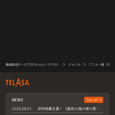
動画配信サービスのTELASA（テラサ）
ジャンル
アニメ一覧（見放
NEWS
See all
2026.08.01
浮所飛貴主演！ 【夏色の風が僕の家にやってきた】 本日よりテラサで独占配信スタート！