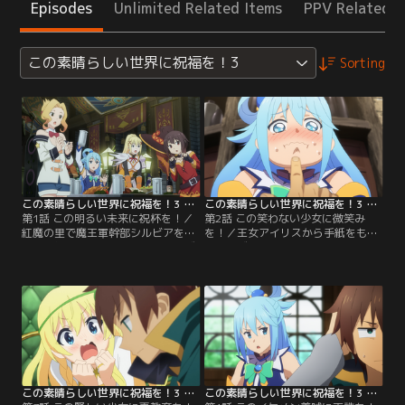
Episodes
Unlimited Related Items
PPV Related I
この素晴らしい世界に祝福を！3
Sorting
この素晴らしい世界に祝福を！3 第01話
この素晴らしい世界に祝福を！3 第02話
第1話 この明るい未来に祝杯を！／
第2話 この笑わない少女に微笑み
紅魔の里で魔王軍幹部シルビアを討
を！／王女アイリスから手紙をもら
伐し、無事にアクセルに戻ったカズ
ったカズマたち。食事をしながら冒
マたちは、「討伐の報奨金が入れば
険譚を聞きたいと願う王女は一体ど
過酷なクエストともおさらば！」
れほどの美少女かと胸を高鳴らせる
と、意気揚々と過ごしていた。悪夢
カズマとは反対に、ダクネスは粗相
にうなされたり、妙な気配を感じた
があっては首が飛ぶと心配でたまら
りと、カズマだけはときどき様子が
ない。そんななか、カズマたちはウ
おかしいものの、「そういうお年
ィズの魔道具店を訪れる。そこに
頃」とあたたかく見守られる日々。
は、カズマが考案した新商品が並ん
でいた！
この素晴らしい世界に祝福を！3 第03話
この素晴らしい世界に祝福を！3 第04話