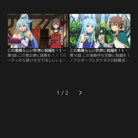
たカズマたちは、魔王軍幹部シルビ
首クーロンズヒュドラの討伐に繰り
アの討伐報酬3億エリスを手に入れ
出したカズマたちだったが、あっけ
る。カズマとアクアは高級料理店を
なく失敗。低レベル冒険者では太刀
はしごしたり、アクアはドラゴンの
打ちできないと、王都から派遣され
卵を買ったりと、念願のセレブ生活
る騎士団をあてにしていたところ、
を悠々自適に満喫。さらに、ウィズ
王都で盗賊騒ぎがあってしばらく来
の魔道具店を訪れると、そこには金
れないという。しかも、その盗賊に
貨の袋が！
懸賞金が懸けられ手配書が出回って
いると聞き…。
この素晴らしい世界に祝福を！3 第09話
この素晴らしい世界に祝福を！3 第10話
第9話 この家出娘に説教を！／「パ
第10話 この身勝手な花嫁に祝福を！
ーティから抜けさせてほしい」と置
／アルダープとダクネスの結婚式の
き手紙を残して、屋敷を去ったダク
日取りが決まり、アクセルの街はお
ネス。けれど、そんな手紙ひとつで
祭りムード。アクアがダスティネス
納得できるはずもない。カズマ・ア
邸の前で宴会芸を披露してダクネス
クア・めぐみんはダスティネス邸の
の気を引く作戦を敢行してみたり、
前で抗議活動をするが、すげなく追
めぐみんが結婚を取りやめるよう脅
い返されてしまう。姿を現さないダ
迫状を送り付けてみたりと、結婚を
1
クネスに業を煮やしたカズマは、商
妨害しようとするが不発。業を煮や
品開発に精を出したり新メンバーの
しためぐみんがカズマにダクネスを
勧誘をしたりと…。
取り戻すよう発破を…。