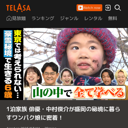
Watch now
見放題
ランキング
ジャンル
レンタル
無料
は
1泊家族 俳優・中村俊介が盛岡の秘境に暮ら
すワンパク娘に密着！