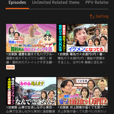
Episodes
Unlimited Related Items
PPV Related I
Sorting
1泊家族 還暦を超えてもパワフル健在！俳優・筧利夫のストイックすぎる健康生活を1泊調査
1泊家族 電気ガス水道代0円！番組が密着をすること、はや5年 青森に住むあの家族に密着！
還暦を超えてもパワフル健在！俳
電気ガス水道代0円！番組が密着を
優・筧利夫のストイックすぎる健康
すること、はや5年 青森に住むあの
生活を1泊調査／千鳥ノブMC！ 俳
家族に密着！／千鳥ノブMC！2年ぶ
New
優・筧利夫63歳！そのストイックす
りにあの家族に密着！！▼電気ガス
ぎる健康生活に密着！ ▼4年前に移
水道代0円！自給自足ファミリー▼
住、遠距離通勤してでも暮らしたい
お庭で採れた野菜で絶品0円グルメ
健康ハウス大公開！ ▼早朝からトレ
▼たいちくんが計画した0円イベン
ーニング！驚きの健康ルーティンが
トとは？！
明らかに！ ▼健康のためにストイッ
クすぎる生活を送る、その理由と
は？
1泊家族 山奥で生活しながら東京に遠距離通勤するママにおいでやす小田が長距離密着！
1泊家族 井上咲楽が遠くても食べに行きたい遠距離グルメを調査！
山奥で生活しながら東京に遠距離通
井上咲楽が遠くても食べに行きたい