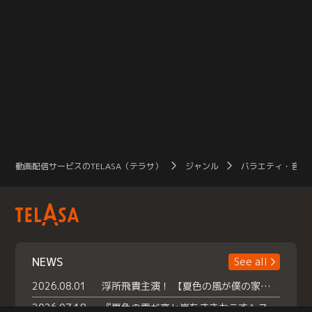
動画配信サービスのTELASA（テラサ）
ジャンル
バラエティ・音楽
NEWS
See all
2026.08.01
浮所飛貴主演！ 【夏色の風が僕の家にやってきた】 本日よりテラサで独占配信スタート！
2026.07.18
『夏色の雲が恋と嵐をまきおこす』スペシャルメイキング 【Part1】2026年７月18日（土）23時30分～配信スタート！話題のシーンの裏側を大公開！豪華キャスト大集合！ 『武宮家 真夏の家族会議』開催！