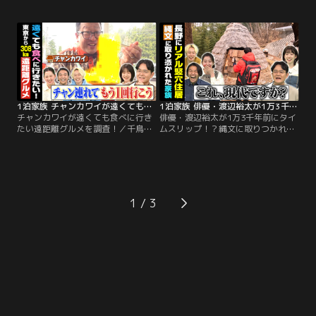
ブMC！100年前にタイムスリッ
ているからこそ無性に食べたくなる
プ！？昭和大正の暮らしをする家族
味がある！「遠くても食べに行きた
に密着！超貴重！昔懐かしの昭和大
い遠距離グルメ」を調査！▼飲食店
正アイテム21連発！▼黒電話・蓄音
を3店舗経営する芸能界きってのグ
器・レトロ氷蔵庫…昔懐かしのレト
ルメ通、はるな愛が調査 ▼東京から
ロお宝続々登場！▼365日昭和大正
627km！メニューなし！山の中にあ
暮らしをするご夫婦の職業とは？
る、旬食材オンパレードのお店と
は？
1泊家族 チャンカワイが遠くても食べに行きたい遠距離グルメを調査！
1泊家族 俳優・渡辺裕太が1万3千年前にタイムスリップ！？縄文に取りつかれた家族に密着
チャンカワイが遠くても食べに行き
俳優・渡辺裕太が1万3千年前にタイ
たい遠距離グルメを調査！／千鳥ノ
ムスリップ！？縄文に取りつかれた
ブMC！新企画！遠くても食べに行
家族に密着／千鳥ノブMC！田舎に
きたい、遠距離グルメを調査！▼グ
泊まって驚き生活を発見！俳優・渡
ルメリポートを中心に年間250日の
辺裕太が縄文に取り憑かれた家族に
ロケを行うチャンカワイが調査 ▼東
密着！令和の竪穴住居の魅力に迫
京から約4時間半 ▼豚汁とあるもの
る！▼調理に4時間半！？絶品縄文
を組み合わせた迫力満点の遠距離グ
クッキング ▼渡辺裕太が1泊のお礼
1
ルメとは？
にサプライズ！竹を使ったあるスイ
ーツとは？