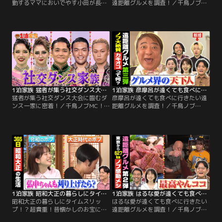
勤するママにおいでやす小田が長距
遠距離グルメを調査！／千鳥ノブ
離密着！／千鳥ノブMC！ 家賃1万5
MC！遠くても食べに行きたい、遠
千円！？山奥で生活する家族におい
距離グルメを井上咲楽が調査！▼井
でやす小田が体当たり密着！ 4時間
上咲楽が 最高の眺望！豪華ディナ
半かけて遠距離通勤をするママと家
ー！温泉あり！の1泊2食つき1万円
族の生活とは？ ▼東京から約
の激安温泉宿を調査！▼東京から約
115km！多摩川の源流・小菅村の魅
8時間半！電車とバスを乗り継いで
力 ▼庭でBBQ！川が特等席…豪華料
山形県 庄内町へ！▼山奥の温泉宿で
理も続々登場！
食べられる地元食材を使った美味コ
ース料理とは？！
1泊家族 猛者が集う社交ダンス大会に臨むダンス一家に密着！
1泊家族 彦摩呂が遠くても食べに行きたい遠距離グルメを調査！
猛者が集う社交ダンス大会に臨むダ
彦摩呂が遠くても食べに行きたい遠
ンス一家に密着！／千鳥ノブMC！
距離グルメを調査！／千鳥ノブ
社交ダンスに青春を捧げる3兄弟！1
MC！遠くても食べに行きたい、遠
週間後に迫るジュニア大会に潜入！
距離グルメを彦摩呂が調査！▼全国
夢を追う家族の日常とは？▼兄弟全
のべ2万店のお店をグルメリポート
員が社交ダンスの国内トップ選手！
してきた達人！彦摩呂が調査 ▼東京
▼3人で出場する勝負の日…目標は3
から約8時間半！電車とバスを乗り
人揃っての優勝 ▼圧巻の演技が
継いで岡山県 日生町！▼牡蠣が大量
続々！果たして優勝なるか！？
に入ったお好み焼き「カキオコ」と
は！？
1泊家族 昭和大正の暮らしにタイムスリップ！？超貴重！昔懐かしのお宝に囲まれて過ごす家族に密着！
1泊家族 はるな愛が遠くても食べに行きたい遠距離グルメを調査！
昭和大正の暮らしにタイムスリッ
はるな愛が遠くても食べに行きたい
プ！？超貴重！昔懐かしのお宝に囲
遠距離グルメを調査！／千鳥ノブ
まれて過ごす家族に密着！／千鳥ノ
MC！住んでいる場所から遠く離れ