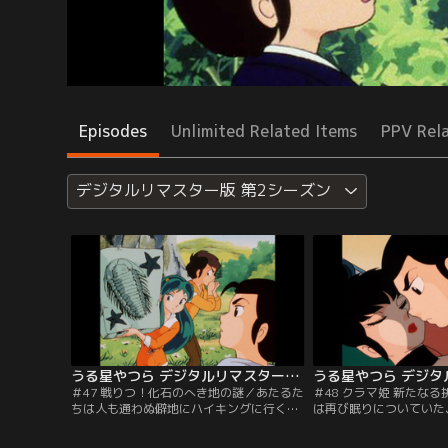
Episodes
Unlimited Related Items
PPV Rel
デジタルリマスター版 第2シーズン
うる星やつら デジタルリマスター版 第2シーズン ＃047
＃47 戦りつ！化石のへき地の謎／あたるた
＃48 クラマ姫 新たな
ちは人も通わぬ僻地にハイキングに行く。
は再び眠りについていた
そこで化石を発見したラムは面白がって、
り直すために…。しかし
合体化石鳥を作る。そこに錯乱坊が現われ
の、またもや目覚めの口