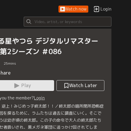
Watch now
Login
る星やつら デジタルリマスター
 第2シーズン ＃086
25
mins
Share
Play
Watch Later
 you the member?
Login
6 逆上！みじめっ子終太郎！！／終太郎の暗所閉所恐怖症
因を探るために、ラムたちは過去に調査にいく。そこで
うは幼き頃の終太郎。この子の命令で大人の終太郎たち
セ者扱いされ、黒メガネ軍団に追っかけ回されてしま