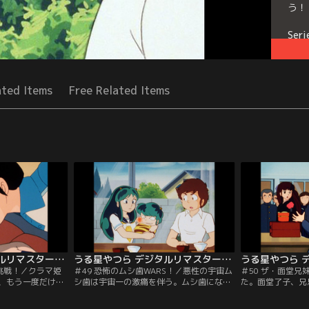
う！
Seri
ated Items
Free Related Items
うる星やつら デジタルリマスター版 第2シーズン ＃048
うる星やつら デジタルリマスター版 第2シーズン ＃049
る挑戦！／クラマ姫
＃49 恐怖のムシ歯WARS！／悪性の宇宙ム
＃50 ザ・面堂
、もう一度だけや
シ歯は宇宙一の激痛を伴う。ムシ歯になっ
た。面堂了子、兄
運命とは皮肉なも
たテンに、今がチャンスとからかうあたる
女…に一見は見え
づけはあたるがし
だが、あたるは知らなかった。宇宙ムシ歯
堂の妹！人をから