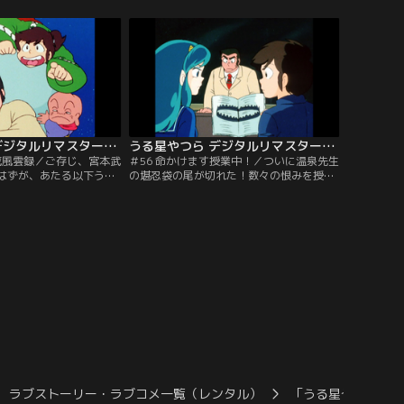
夜面堂邸にあたるを招待
うとしなかった。そう、彼の名は人呼んで
【提供：バンダイチャン
コタツネコ！【提供：バンダイチャンネ
ル】
うる星やつら デジタルリマスター版 第2シーズン ＃055
うる星やつら デジタルリマスター版 第2シーズン ＃056
武蔵風雲録／ご存じ、宮本武
＃56 命かけます授業中！／ついに温泉先生
はずが、あたる以下うる
の堪忍袋の尾が切れた！数々の恨みを授業
演の、食い倒し道中記！
で晴らすために、一言でも喋ったら冬休み
巌流島まで、温泉先生紛
に補習を敢行すると大宣言！緊張で張りつ
人公（？）に一体何が起
めた教室に、武器を持ったテンが乱入して
泉先生の温泉は温泉マー
きた！！※温泉先生の温泉は温泉マークと
提供：バンダイチャンネ
なります。【提供：バンダイチャンネル】
ラブストーリー・ラブコメ一覧（レンタル）
「うる星やつら」デ