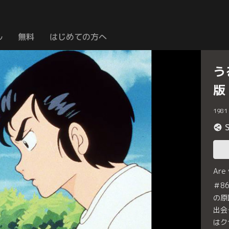
ル
無料
はじめての方へ
う
版
1981
Are
＃8
の原
出会
はク