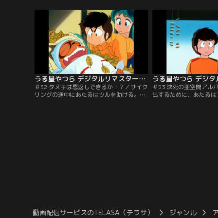
て、大混戦！？さらにTV取材班もやって来
てしまった！掟を破ろう
て、事件はクライマックスに！【提供：バ
に、長老は掟の重要性を
ンダイチャンネル】
【提供：バンダイチャン
うる星やつら デジタルリマスター版 第2シーズン ＃052
＃52 タヌキは恩返しできるか！？／サイク
＃53 決死の亜空間アル
リングの途中にあたるはツルを助ける。こ
出するために、あたるは
のツルの正体、実はO島というタヌキ。恩
めようと決意する。しか
返しをしようと、あたるの家に押しかける
もこれもピンとこない。
が、することなすこと裏目に出て…。【提
いに見つけてしまった、
供：バンダイチャンネル】
き『銭湯の背中洗い』を
ダイチャンネル】
動画配信サービスのTELASA（テラサ）
ジャンル