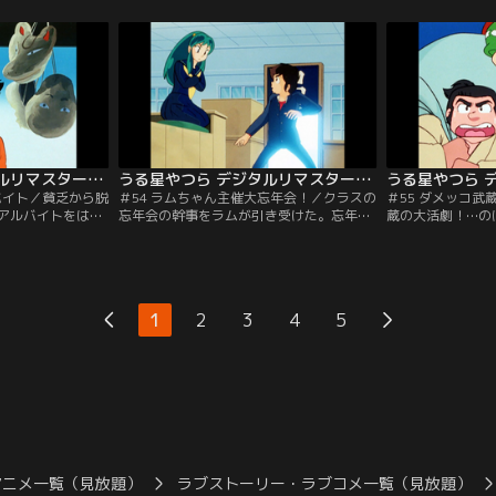
とするクラマ姫
は人に咬んで治すということを、そして伝
き。その了子が今
説明するが…。
染性であることを…。【提供：バンダイチ
したから大変！？
ネル】
ャンネル】
ネル】
うる星やつら デジタルリマスター版 第2シーズン ＃053
うる星やつら デジタルリマスター版 第2シーズン ＃054
バイト／貧乏から脱
＃54 ラムちゃん主催大忘年会！／クラスの
＃55 ダメッコ
アルバイトをはじ
忘年会の幹事をラムが引き受けた。忘年会
蔵の大活劇！…の
しあたるは、どれ
のことを「何もかも忘れてバカ騒ぎするこ
星ファミリー総出
だが、あたるはつ
と」と教えられたラムが準備したものは、
若き日の武蔵から
彼の天職というべ
怪しげなのれん。いやな予感のするあたる
する宮本武蔵を主
！？【提供：バン
ものれんをくぐるハメになり…。【提供：
こるやら！？※温
バンダイチャンネル】
クとなります。【
1
2
3
4
5
ル】
アニメ一覧（見放題）
ラブストーリー・ラブコメ一覧（見放題）