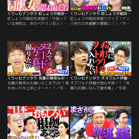
ブシコブシも登場！！
くりぃむナンタラ 紅しょうが稲田を深掘り！今狙っている男性は、あのベテラン芸人！？（2026/07/20放送分）
くりぃむナンタラ 紅しょうが稲田深掘りクイズ！ナンパ待ちの末衝撃の事態に！！（2026/07/13放送分）
紅しょうが稲田を深掘り！今狙って
紅しょうが稲田深掘りクイズ！ナン
いる男性は、あのベテラン芸人！？
パ待ちの末衝撃の事態に！！／今夜
／先週に引き続き、「紅しょうが稲
は「紅しょうが稲田を知ろう」 相方
田を知ろう」！ プライベートを一切
熊元プロレスとは対照的に、 プライ
語らない紅しょうが稲田のことを知
ベートは一切語らない紅しょうが稲
るため、 深掘りクイズ大会を開
田！ そんな彼女のことを知るために
催！！ すると…合コンで趣味は「飲
クイズ大会を開催！！ 自らは語らな
酒」と答えてしまったり、 デート
い稲田に代わり、正解を発表するの
中、相手の男性に巻かれてしまった
は同期のマユリカ！ 回答者にはさや
り、 卓球を使ってパパ活をするな
香新山やカーネーション吉田な
ど…。
ど…。
くりぃむナンタラ 先輩の無茶なお願いどこまでOK？清水あいりが上田とヌード！？（2026/07/06放送分）
くりぃむナンタラ オズワルド伊藤が思わず涙！？「先輩のお願いなんで選手権」（2026/06/29放送分）
先輩の無茶なお願いどこまでOK？清
オズワルド伊藤が思わず涙！？「先
水あいりが上田とヌード！？／今夜
輩のお願いなんで選手権」／今夜は
も先週に引き続き「先輩のお願いな
新企画「先輩のお願いなんで選手
んで選手権」 仲のいい後輩をニセの
権」 普段から仲のいい後輩をニセの
特番の打ち合わせで呼び出し 「先輩
特番の打ち合わせで呼び出し、「先
が一緒に叶えたい夢がある」と無茶
輩が一緒に叶えたい夢がある」と無
なお願いをしたら、引き受けてくれ
茶なお願いをしたら、後輩は引き受
るのかをドッキリ検証！
けてくれるのかを検証するドッキ
リ！挑戦するのは品川祐＆オズワル
ド伊藤ペア、モグライダー芝＆きし
たかの高野ペア！