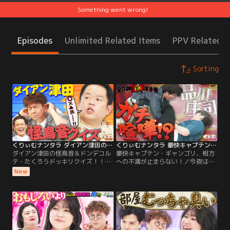
Something went wrong!
Episodes
Unlimited Related Items
PPV Related I
Sorting
くりぃむナンタラ ダイアン津田の怪鳥音＆ドンデコルテ・たくろうドッキリクイズ！！（2026/08/03放送分）
くりぃむナンタラ 豪快キャプテン・ギャンゴリ、相方への不満が止まらない！（2026/07/27放送分）
ダイアン津田の怪鳥音＆ドンデコル
豪快キャプテン・ギャンゴリ、相方
テ・たくろうドッキリクイズ！！／
への不満が止まらない！／今夜は
今回は、今年上半期に放送された名
「全日本喧嘩選手権」コンビ間にあ
New
場面からクイズを出題！！ 大好評津
るリアルなわだかまりや不満をもと
田の怪鳥音クイズも！！ 何を言って
に、本人たちが考えたシチュエーシ
いるかわからない津田のツッコミを
ョンで喧嘩をしてもらう企画！今回
聞いて、 何と言ったかを当てるシン
は、若手のホープ豪快キャプテン、
プルなクイズ！ 今回は1時間SP「も
不仲コンビの代名詞品川庄司が参
っと津田を知ろう」から出題！ 下ネ
戦！！さらに、もはやコンビでテレ
タばかりが飛び交うスタジオで…。
ビに出ることがかなりレアな平成ノ