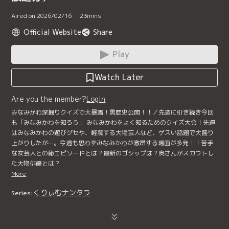
Aired on 2026/02/16
23
mins
Official Website
Share
Play
Watch Later
Are you the member?
Login
みなみかわ深掘りクイズで大暴露！黒歴史公開！！／先週に引き続き今回
も「みなみかわを知ろう」 みなみかわをよく知るためのクイズ大会！先週
はみなみかわの遊びグセや、軽蔑する大物芸人など、ゲスい話題で大盛り
上がりしたが…。今週も思わずみなみかわが激昂する場面が多発！！苦手
な女芸人との秘エピソードとは？最新のゴシップは？奥さんがスカウトし
た大物俳優とは？
More
くりぃむナンタラ
Series: