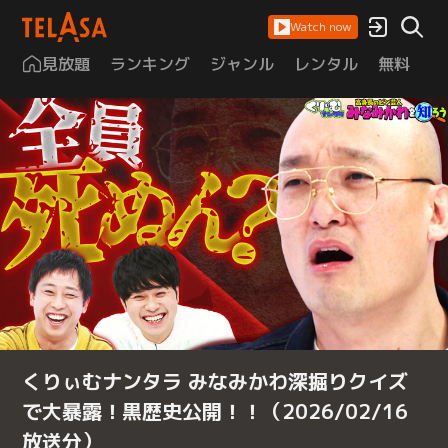
Watch now
見放題
ランキング
ジャンル
レンタル
無料
は
くりぃむナンタラ みなみかわ深掘りクイズ
で大暴露！黒歴史公開！！（2026/02/16
放送分）