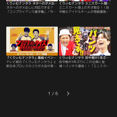
くりぃむナンタラ ネタへのダメ出しに対応できる？「コンプライアンス選手権」（2026/06/22放送分）
くりぃむナンタラ ミニスカート陸上の天才現る！！田中樹らアイドルチームが奇跡連発（2026/06/15放送分）
ネタへのダメ出しに対応できる？
ミニスカート陸上の天才現る！！田
「コンプライアンス選手権」／今回
中樹らアイドルチームが奇跡連発／
は「コンプライアンス選手権」 海外
今夜は先週に引き続き「ミニスカー
の番組とコラボというテイで芸人を
ト陸上」 ミニスカートをはき様々な
呼び出し、偽のネタ見せ番組を収
競技に挑戦するが、パンチラしたら
録！しかし、直前に“コンプライア
即失格という名物企画！前回、
ンス”の観点からネタの内容を 大幅
SixTONES田中樹らが大活躍し高得
に変えてほしいと言われたら、芸人
点を稼いだアイドルチーム！今週は
たちはどうするのかを検証！今回タ
関口メンディーが大覚醒！！あらゆ
ーゲットはコットン、ゴー☆ジャ
る競技でとんでもない結果を残すこ
ス、ちゃんぴおんずの3組！
とに！！
『くりぃむナンタラ』番組イベント 6.11新日本プロレスクイズ！間違えたら即ファン引退SP後楽園ホール大会
くりぃむナンタラ 田中樹が3年ぶりにこの企画に登場！パンチラ連発！！「ミニスカート陸上2026」（2026/06/08放送分）
テレビ朝日『くりぃむナンタラ』と
田中樹が3年ぶりにこの企画に登
新日本プロレスのコラボ大会が実
場！パンチラ連発！！「ミニスカー
現！聖地・後楽園ホールで開催され
ト陸上2026」／今夜は久々開催「ミ
る、番組名物企画「プロレスクイ
ニスカート陸上」 ミニスカートをは
ズ」をTELASAで独占ライブ配信！
き様々な競技に挑戦するが、パンチ
現役レスラーや芸能界屈指のプロレ
ラしたら即失格という名物企画！田
スマニアたちが、熱い火花を散ら
中樹が3年ぶりにこの企画に登場！
す！！
後輩KEY TO LIT猪狩を引き連れ殴り
1
込み！しかし、新競技「ミニスカ
BMX30m競争」に悪戦苦闘！！