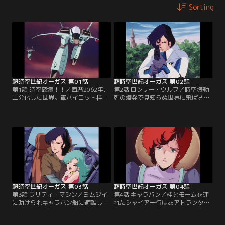
Sorting
超時空世紀オーガス 第01話
超時空世紀オーガス 第02話
第1話 時空破壊！！／西暦2062年、
第2話 ロンリー・ウルフ／時空振動
二分化した世界。軍パイロット桂木
弾の爆発で見知らぬ世界に飛ばされ
桂（かつらぎ けい）は軌道エレベー
てしまった桂木桂。それは平行時空
ター破壊の為、時空振動弾を作動さ
が入り混じった20年後の地球だっ
せる。しかし、それにより時空間の
た。エマーンとチラムという軍勢が
壁が破壊され様々な平行宇宙が存在
争う中桂は自分が「特異点」という
する異世界に桂は飛ばされてしまっ
存在であると聞かされる。そして桂
た。桂はその世界の住人エマーン人
はエマーンとチラムの双方から追わ
の少女、ミムジィやシャイアらに助
れることとなった。【提供：バンダ
けられるのだった。【提供：バンダ
イチャンネル】
イチャンネル】
超時空世紀オーガス 第03話
超時空世紀オーガス 第04話
第3話 プリティ・マシン／ミムジイ
第4話 キャラバン／桂とモームを連
に助けられキャラバン船に避難した
れたシャイア一行はあアトランタと
桂。執拗に攻撃してくるチラム軍
いう街に滞在する。そこにチラム軍
に、桂はエマーン人の戦闘機モラー
が襲ってきた。桂が乗って来た戦闘