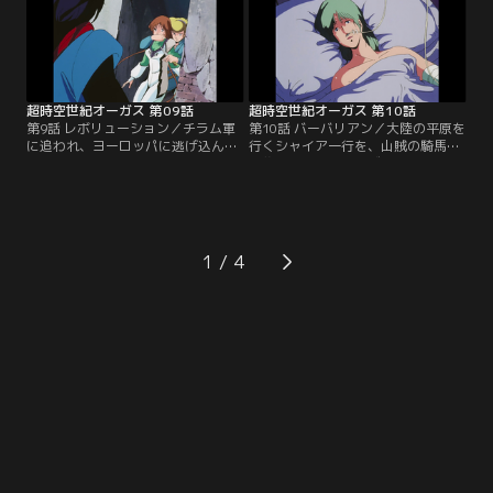
方アンドロイドのモームも桂に恋愛
その時チラム軍が攻撃をしかけてき
感情を抱くのだった。【提供：バン
た。【提供：バンダイチャンネル】
ダイチャンネル】
超時空世紀オーガス 第09話
超時空世紀オーガス 第10話
第9話 レボリューション／チラム軍
第10話 バーバリアン／大陸の平原を
に追われ、ヨーロッパに逃げ込んだ
行くシャイア一行を、山賊の騎馬隊
シャイア一行は戦場跡からジャンク
が襲撃してきた。モズク族という山
品を回収しファンスイという国に入
賊に連れ去られそうになったミムジ
った。独裁女王の圧政に苦しむ首都
ィを守ろうとスレイは立ち向かった
パラで革命軍と出会う。エマーンが
が負傷してしまう。シャイアはジャ
貸した土木工事用の破砕砲を取り戻
ビーに火を吐かせ、モズク族を退散
すべく桂はオーガスで出撃する。
させたのだった。【提供：バンダイ
1
【提供：バンダイチャンネル】
チャンネル】