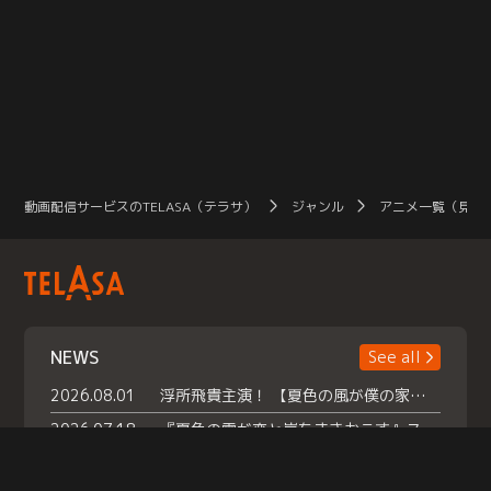
動画配信サービスのTELASA（テラサ）
ジャンル
アニメ一覧（見放
NEWS
See all
2026.08.01
浮所飛貴主演！ 【夏色の風が僕の家にやってきた】 本日よりテラサで独占配信スタート！
2026.07.18
『夏色の雲が恋と嵐をまきおこす』スペシャルメイキング 【Part1】2026年７月18日（土）23時30分～配信スタート！話題のシーンの裏側を大公開！豪華キャスト大集合！ 『武宮家 真夏の家族会議』開催！
2026.07.15
救命医・遥（今田）の《心揺さぶる過去》や、 麻酔科医・権野（船越英一郎）の《謎多きプライベート》など… 《知られざるエピソード》を独占配信！