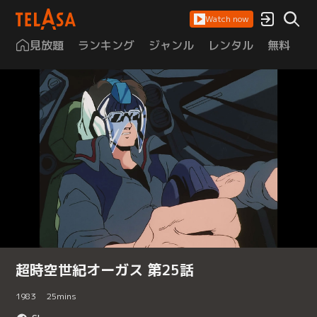
Watch now
見放題
ランキング
ジャンル
レンタル
無料
は
超時空世紀オーガス 第25話
1983
25
mins