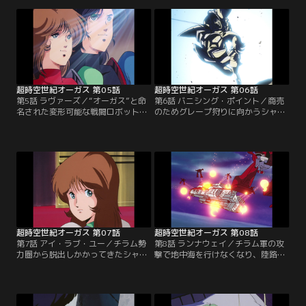
バーで出撃し見事撃退する。機体修
機を修理、改造し変形可能な戦闘ロ
理の道中で、アンドロイドの少女モ
ボットが完成前だったが、モームの
ームと出会い、桂はモームを購入、
活躍により戦闘ロボットは完成。無
連れて帰ることとなった。【提供：
事チラム軍を撃退するのだった。
バンダイチャンネル】
【提供：バンダイチャンネル】
超時空世紀オーガス 第05話
超時空世紀オーガス 第06話
第5話 ラヴァーズ／“オーガス”と命
第6話 バニシング・ポイント／商売
名された変形可能な戦闘ロボット
のためグレープ狩りに向かうシャイ
は、何者かに盗まれてしまう。何と
ア一行。しかし仲間のジャビーはそ
か見つけ出したオーガスはアトラン
の森のエリアが空間移転することを
タの村人がロープで引きずってい
予測し、警告するが、みな本気にし
た。監禁された孫娘たちを救うため
ない。そんな時、チラム軍が攻撃を
だと聞いた桂は、オーガスでチラム
しかけてきた。オーガスで反撃に出
軍駐屯地に向かう。【提供：バンダ
る桂。だが敵は50機。多勢に無勢で
イチャンネル】
ピンチの桂だったが、ミムジィの機
転でチラム軍に乱れが生じるのだっ
た。【提供：バンダイチャンネル】
超時空世紀オーガス 第07話
超時空世紀オーガス 第08話
第7話 アイ・ラブ・ユー／チラム勢
第8話 ランナウェイ／チラム軍の攻
力圏から脱出しかかってきたシャイ
撃で地中海を行けなくなり、陸路を
ア一行は海を航行する。海を見た桂
いくシャイア一行。ひと時平和な時
は元の世界の恋人ティナのことを思
を楽しむ一行。しかしミムジィが桂
い出す。ミムジィはそんな桂の存在
に惹かれていることに気が気でない
が日に日に大きくなっていった。一
スレイ。スレイは桂をけん制する。