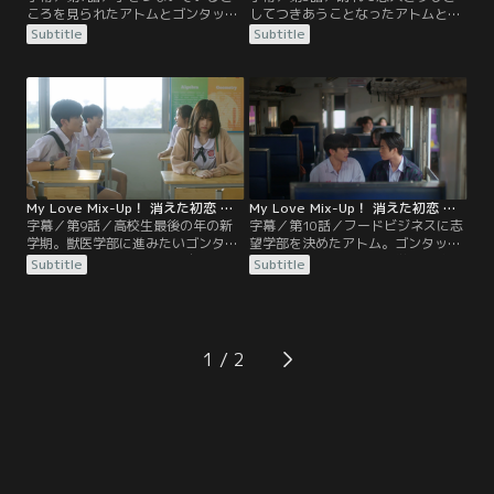
ころを見られたアトムとゴンタップ
してつきあうことなったアトムとゴ
は、先生に二人はただの友達だと強
ンタップ。今度はファーストキスを
Subtitle
Subtitle
調する。バレンタインデーが近づい
意識してアトムはドキドキしていた
て、マッミーは家庭科部でお菓子を
が、ゴンタップにはなかなか伝わら
作るため、アトムを試食係に任命。
ない。学校は体育祭の準備中。パワ
ゴンタップはバスケ部の仲間にバレ
フルなスパイクをハーフに褒められ
ンタインデーは用事があると宣言す
たマッミーだが、男子はかわいくて
るが、アトムは関係がばれるのを恐
守ってあげたい女子が好きなのだと
れたため、二人の間はギクシャクす
友達に言われ、しおらしくしようと
る。
努力する。
My Love Mix-Up！ 消えた初恋 第09話／字幕
My Love Mix-Up！ 消えた初恋 第10話／字幕
字幕／第9話／高校生最後の年の新
字幕／第10話／フードビジネスに志
学期。獣医学部に進みたいゴンタッ
望学部を決めたアトム。ゴンタップ
プに対して、アトムはまだ自分が大
から一緒にバンコクの大学の体験入
Subtitle
Subtitle
学でどの学部に進みたいかわからな
学会に行かないかと誘われ、レベル
い。そんな中ゴンタップの誕生日が
が高くて自分は入れないからといっ
やってくることを知ったアトムは、
たんは断るが、二人は一泊でバンコ
プレゼントを買うお金が足りないた
クへ出かけることになる。マッミー
め、スイーツ店でアルバイトを始め
とハーフは地元のシーラーチャー大
1
る。一方マッミーはなかなか進展し
学を訪ねる。そこへマッミーの強面
ないハーフとの仲を嘆く。
の父がやってきて…。