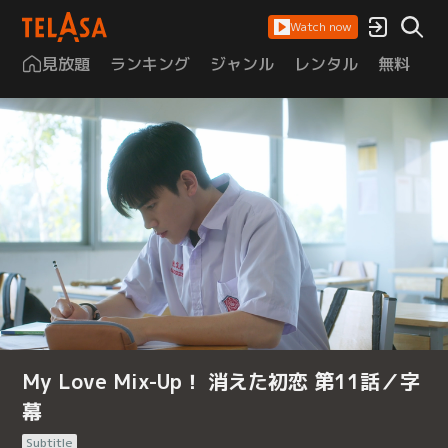
Watch now
見放題
ランキング
ジャンル
レンタル
無料
は
My Love Mix-Up！ 消えた初恋 第11話／字
幕
Subtitle