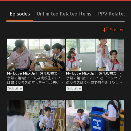
Episodes
Unlimited Related Items
PPV Related I
Sorting
My Love Mix-Up！ 消えた初恋 第01話／字幕
My Love Mix-Up！ 消えた初恋 第02話／字幕
字幕／第1話／平凡な高校生アトム
字幕／第2話／アトムとゴンタップ
は同じクラスのマッミーに片思いし
のクラスは文化祭で舞台劇「シンデ
ている。ある日マッミーから借りた
レラ」のタイ版を上演することにな
Subtitle
Subtitle
消しゴムにクラスのイケメン、ゴン
る。マッミーをゴンタップに近づけ
タップの名前が書かれているのを見
たいアトムは、三人で美術を担当す
つけ、アトムはショックを受ける。
ることにする。作業する中でゴンタ
それは好きな人の名前を消しゴムに
ップのやさしさに触れたアトムは、
書くおまじないだからだ。さらにゴ
複雑な気持ちになっていく。そし
ンタップ本人に消しゴムに名前が書
て、文化祭まであと少しというとこ
いてあるのを見られてしまい…。
ろで、主役の二人がインフルエンザ
にかかってしまい…