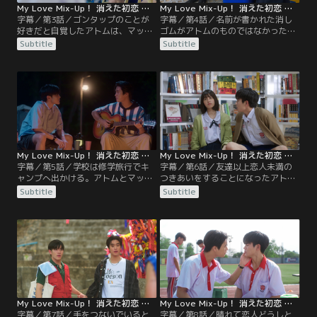
My Love Mix-Up！ 消えた初恋 第03話／字幕
My Love Mix-Up！ 消えた初恋 第04話／字幕
字幕／第3話／ゴンタップのことが
字幕／第4話／名前が書かれた消し
好きだと自覚したアトムは、マッミ
ゴムがアトムのものではなかったこ
ーが好きなのが実はハーフだったこ
とがゴンタップにばれたことで、ア
Subtitle
Subtitle
とを知り、二人は互いに応援しあう
トムは諦めて友達でいようと決心す
ことを約束する。マッミーは早速ア
る。アトムの気持ちを知っているマ
トムに消しゴムのおまじないを伝授
ッミーは、無神経な発言をするハー
する。その効果があってか、テスト
フに怒りをぶつける。一方、告白が
の点数が悪かったアトムはゴンタッ
勘違いだったと知ったゴンタップ
プから勉強を教わることになる。
は、「好き」がどんな気持ちなのか
を考える。
My Love Mix-Up！ 消えた初恋 第05話／字幕
My Love Mix-Up！ 消えた初恋 第06話／字幕
字幕／第5話／学校は修学旅行でキ
字幕／第6話／友達以上恋人未満の
ャンプへ出かける。アトムとマッミ
つきあいをすることになったアトム
ーはそれぞれの恋愛が進展するので
とゴンタップ。でも、「つきあう」
Subtitle
Subtitle
はないかとウキウキしていたが、キ
ってどういうこと？悩んだアトム
ャンプで待っていたのは鬼のような
は、進路指導のアンノップ先生にア
コーチだった。トレーニングで最下
ドバイスを受け、ゴンタップをデー
位グループになってしまったアトム
トに誘うことにする。一方、ハーフ
は一人で外のテントで眠ることにな
に告白したマッミーは、出会った時
るが、ゴンタップが迎えにやってく
のことをハーフが全く覚えていなか
る。
ったことに落ち込んでしまう。
My Love Mix-Up！ 消えた初恋 第07話／字幕
My Love Mix-Up！ 消えた初恋 第08話／字幕
字幕／第7話／手をつないでいると
字幕／第8話／晴れて恋人どうしと