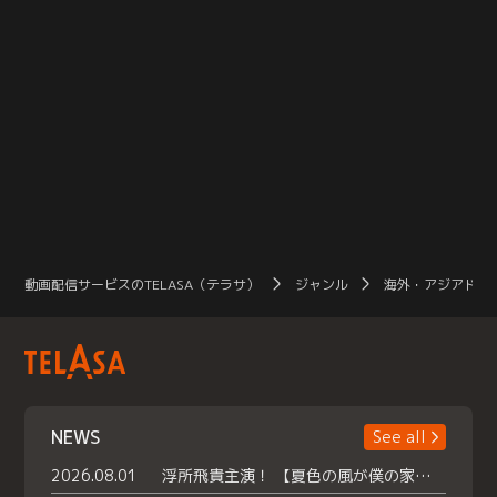
動画配信サービスのTELASA（テラサ）
ジャンル
海外・アジアドラ
NEWS
See all
2026.08.01
浮所飛貴主演！ 【夏色の風が僕の家にやってきた】 本日よりテラサで独占配信スタート！