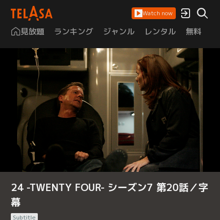
Watch now
見放題
ランキング
ジャンル
レンタル
無料
は
24 -TWENTY FOUR- シーズン7 第20話／字
幕
Subtitle