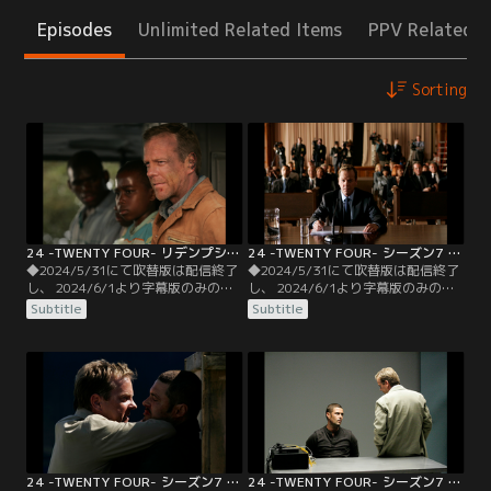
Episodes
Unlimited Related Items
PPV Related I
Sorting
24 -TWENTY FOUR- リデンプション／字幕
24 -TWENTY FOUR- シーズン7 第01話／字幕
◆2024/5/31にて吹替版は配信終了
◆2024/5/31にて吹替版は配信終了
し、 2024/6/1より字幕版のみの配
し、 2024/6/1より字幕版のみの配
信となります。予めご了承くださ
信となります。予めご了承くださ
Subtitle
Subtitle
い。◆字幕／リデンプション／ジャ
い。◆字幕／第01話 8：00 A.M.-9：
ック・バウアー復活！シーズン7へ
00 A.M.／アメリカ初の女性大統領が
とつながる2時間のリアルタイム・
誕生したばかりのワシントンD.C.
ストーリー！アフリカ、サンガラ、
で、ジャックはCTU時代の行き過ぎ
15時。ジャックは孤児達のための学
た捜査について公聴会で厳しい追及
校を運営しているベントンの元に身
を受けていた。
を寄せていた。
24 -TWENTY FOUR- シーズン7 第02話／字幕
24 -TWENTY FOUR- シーズン7 第03話／字幕