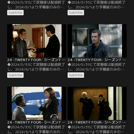
◆2024/5/31にて吹替版は配信終了
◆2024/5/31にて吹替版は配信終了
し、 2024/6/1より字幕版のみの配
し、 2024/6/1より字幕版のみの配
信となります。予めご了承くださ
信となります。予めご了承くださ
Subtitle
Subtitle
い。◆字幕／第02話 9：00
い。◆字幕／第03話 10：00
A.M.-10：00 A.M.／トニーたち一味
A.M.-11：00 A.M.／トニーが装置を
は管制センターを制御不能にし、管
持っていないことを側近に詰め寄る
制員を装いJFK空港着の民間機2機を
大統領に、NSAのウッズは黒幕がジ
誘導。前例のない事態に対処法が見
ュマ将軍である事を報告。
つけられずにいるFBIに対しジャック
は…。
24 -TWENTY FOUR- シーズン7 第04話／字幕
24 -TWENTY FOUR- シーズン7 第05話／字幕
◆2024/5/31にて吹替版は配信終了
◆2024/5/31にて吹替版は配信終了
し、 2024/6/1より字幕版のみの配
し、 2024/6/1より字幕版のみの配
信となります。予めご了承くださ
信となります。予めご了承くださ
Subtitle
Subtitle
い。◆字幕／第04話 11：00
い。◆字幕／第05話 12：00
A.M.-12：00 P.M.／FBIでは、逃走し
P.M.-1：00 P.M.／FBIからテロリス
たジャックたちを必死に追跡。一
トによる公邸襲撃の緊急連絡を受け
方、ジャックはクロエの待つ隠れ家
たマトボ夫妻は、ジャックたちの襲
に到着。ブキャナンとトニーはジャ
撃直前に核シェルターに避難。ジャ
ックに経緯を話し、ジュマに加担す
ックたちはシェルターをこじ開けよ
る政府内の陰謀を暴くには…。
うとするが…。
24 -TWENTY FOUR- シーズン7 第06話／字幕
24 -TWENTY FOUR- シーズン7 第07話／字幕
◆2024/5/31にて吹替版は配信終了
◆2024/5/31にて吹替版は配信終了
し、 2024/6/1より字幕版のみの配
し、 2024/6/1より字幕版のみの配