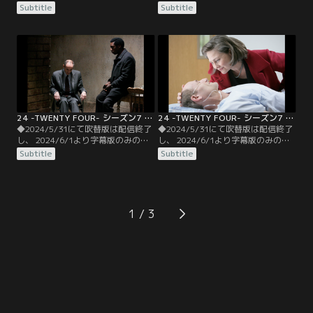
信となります。予めご了承くださ
信となります。予めご了承くださ
Subtitle
Subtitle
い。◆字幕／第06話 1：00 P.M.-2：
い。◆字幕／第07話 2：00 P.M.-3：
00 P.M.／ジャックがうまく弾を外し
00 P.M.／FBIでは、ジャニスがデュ
たものの、エマーソンの指示で埋め
バクの攻撃について検証し、侵入の
られたルネは、間一髪でブキャナン
コード・パターンを発見。それを頼
とクロエに救出、蘇生される。
りに次の標的を分析途中、オハイオ
州キドロン郊外の化学工場に異変が
あることに気づく。
24 -TWENTY FOUR- シーズン7 第08話／字幕
24 -TWENTY FOUR- シーズン7 第09話／字幕
◆2024/5/31にて吹替版は配信終了
◆2024/5/31にて吹替版は配信終了
し、 2024/6/1より字幕版のみの配
し、 2024/6/1より字幕版のみの配
信となります。予めご了承くださ
信となります。予めご了承くださ
Subtitle
Subtitle
い。◆字幕／第08話 3：00 P.M.-4：
い。◆字幕／第09話 4：00 P.M.-5：
00 P.M.／大統領は会見を行い、テロ
00 P.M.／食料品店への襲撃は成功し
には決して屈しない、先ほどサンガ
たものの、ヘンリーは胸に被弾し重
ラ解放作戦を開始したと表明。その
症を負う。さらに、デュバクも現場
後、無事テロリストたちの手から生
には既にいなかった。ジャックから
1
還したマトボたちと面会。
報告を受けた大統領は、即座に病院
へ向かおうとするが…。