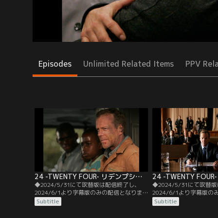
Episodes
Unlimited Related Items
PPV Rel
24 -TWENTY FOUR- リデンプション／字幕
◆2024/5/31にて吹替版は配信終了し、
◆2024/5/31にて吹
2024/6/1より字幕版のみの配信となりま
2024/6/1より字幕版
す。予めご了承ください。◆字幕／リデン
す。予めご了承ください
Subtitle
Subtitle
プション／ジャック・バウアー復活！シー
8：00 A.M.-9：00 A
ズン7へとつながる2時間のリアルタイム・
大統領が誕生したばかりの