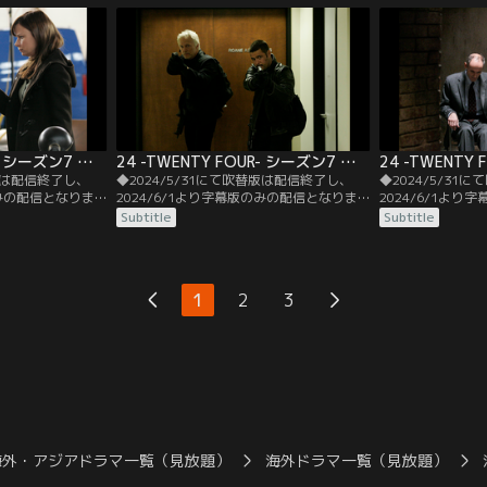
代の行き過ぎた捜査
装いJFK空港着の民間機2機を誘導。前例の
領に、NSAのウ
追及を受けてい
ない事態に対処法が見つけられずにいるFBI
ある事を報告。
に対しジャックは…。
24 -TWENTY FOUR- シーズン7 第06話／字幕
24 -TWENTY FOUR- シーズン7 第07話／字幕
替版は配信終了し、
◆2024/5/31にて吹替版は配信終了し、
◆2024/5/31
のみの配信となりま
2024/6/1より字幕版のみの配信となりま
2024/6/1よ
。◆字幕／第06話
す。予めご了承ください。◆字幕／第07話
す。予めご了承く
Subtitle
Subtitle
.M.／ジャックがうまく
2：00 P.M.-3：00 P.M.／FBIでは、ジャニ
3：00 P.M.-4：
ーソンの指示で埋
スがデュバクの攻撃について検証し、侵入
い、テロには決し
でブキャナンとク
のコード・パターンを発見。それを頼りに
ガラ解放作戦を開
。
次の標的を分析途中、オハイオ州キドロン
無事テロリストた
1
2
3
郊外の化学工場に異変があることに気づ
ボたちと面会。
く。
海外・アジアドラマ一覧（見放題）
海外ドラマ一覧（見放題）