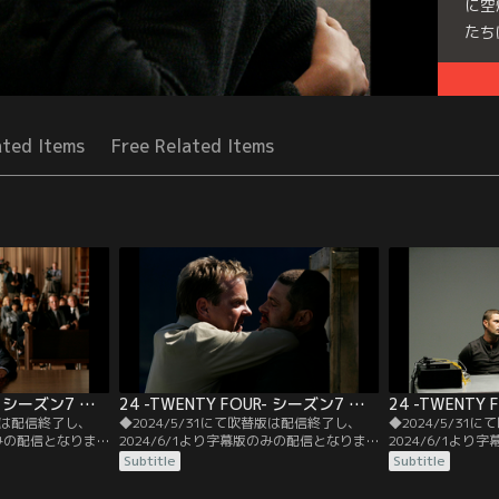
に空
たち
Seri
ated Items
Free Related Items
24 -TWENTY FOUR- シーズン7 第01話／字幕
24 -TWENTY FOUR- シーズン7 第02話／字幕
替版は配信終了し、
◆2024/5/31にて吹替版は配信終了し、
◆2024/5/31
のみの配信となりま
2024/6/1より字幕版のみの配信となりま
2024/6/1よ
。◆字幕／第01話
す。予めご了承ください。◆字幕／第02話
す。予めご了承く
Subtitle
Subtitle
.M.／アメリカ初の女性
9：00 A.M.-10：00 A.M.／トニーたち一味
10：00 A.M.-1
ワシントンD.C.
は管制センターを制御不能にし、管制員を
を持っていないこ