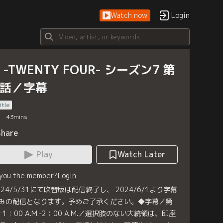
Watch now
Login
4 -TWENTY FOUR- シーズン7 第
8話／字幕
itle
43
mins
Share
Play
Watch Later
 you the member?
Login
024/5/31にて吹替版は配信終了し、 2024/6/1より字幕
みの配信となります。予めご了承ください。◆字幕／第
話 1：00 A.M.-2：00 A.M.／選択肢のない大統領は、即座