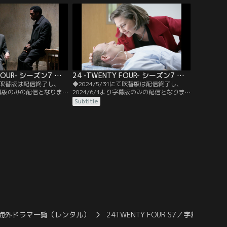
ッズは黒幕がジュマ将軍で
ャックはクロエの待つ隠れ家に到着。ブキ
ャナンとトニーはジャックに経緯を話し、
ジュマに加担する政府内の陰謀を暴くに
は…。
24 -TWENTY FOUR- シーズン7 第08話／字幕
24 -TWENTY FOUR- シーズン7 第09話／字幕
にて吹替版は配信終了し、
◆2024/5/31にて吹替版は配信終了し、
り字幕版のみの配信となりま
2024/6/1より字幕版のみの配信となりま
ださい。◆字幕／第08話
す。予めご了承ください。◆字幕／第09話
Subtitle
00 P.M.／大統領は会見を行
4：00 P.M.-5：00 P.M.／食料品店への襲撃
て屈しない、先ほどサン
は成功したものの、ヘンリーは胸に被弾し
始したと表明。その後、
重症を負う。さらに、デュバクも現場には
ちの手から生還したマト
既にいなかった。ジャックから報告を受け
た大統領は、即座に病院へ向かおうとする
が…。
海外ドラマ一覧（レンタル）
24TWENTY FOUR S7／字幕
24