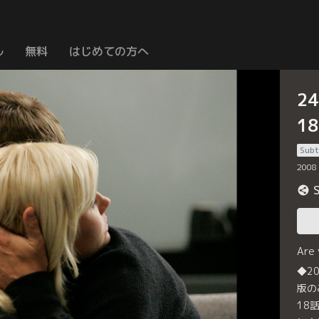
ル
無料
はじめての方へ
2
1
Subt
2008
Are
◆2
版の
18