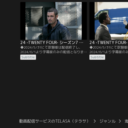
ストーリー！アフリカ、サンガラ、15時。
で、ジャックはCTU時
ジャックは孤児達のための学校を運営して
について公聴会で厳しい
いるベントンの元に身を寄せていた。
た。
24 -TWENTY FOUR- シーズン7 第05話／字幕
◆2024/5/31にて吹替版は配信終了し、
◆2024/5/31にて吹
2024/6/1より字幕版のみの配信となりま
2024/6/1より字幕版
す。予めご了承ください。◆字幕／第05話
す。予めご了承ください
Subtitle
Subtitle
12：00 P.M.-1：00 P.M.／FBIからテロリス
1：00 P.M.-2：00 P
トによる公邸襲撃の緊急連絡を受けたマト
弾を外したものの、エマ
ボ夫妻は、ジャックたちの襲撃直前に核シ
められたルネは、間一髪
ェルターに避難。ジャックたちはシェルタ
ロエに救出、蘇生される
ーをこじ開けようとするが…。
動画配信サービスのTELASA（テラサ）
ジャンル