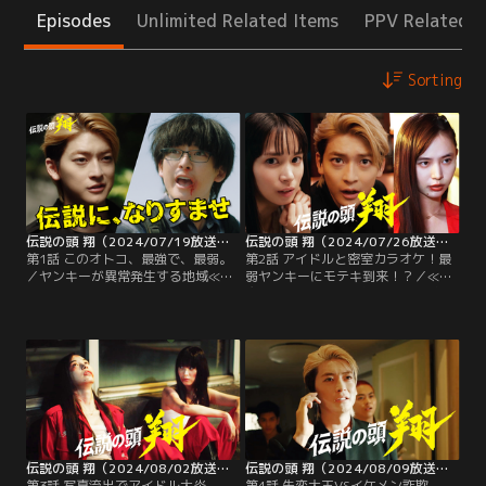
Episodes
Unlimited Related Items
PPV Related I
Sorting
伝説の頭 翔（2024/07/19放送分）第01話
伝説の頭 翔（2024/07/26放送分）第02話
第1話 このオトコ、最強で、最弱。
第2話 アイドルと密室カラオケ！最
／ヤンキーが異常発生する地域≪危
弱ヤンキーにモテキ到来！？／≪軍
多漢闘（きたかんとう）≫。血で血
魔（ぐんま）≫≪斗魑疑（とちぎ）
を洗うヤンキーの巣窟ともいえるこ
≫≪威罵羅鬼（いばらき）≫≪砕汰
のエリアで、最強チーム≪グランド
魔（さいたま）≫という4つの地域
クロス≫を束ねる伝説の頭・伊集院
で、いくつもの不良チームがしのぎ
翔（高橋文哉）。一方で、アイドル
を削る≪危多漢闘（きたかんとう）
ユニット・古くさい街角のスケ番ズ
≫。その中でも、伝説の頭・伊集院
（通称・街スケ）のメンバー≪彩姐
翔（高橋文哉）が束ねる最強チーム
≫こと藤谷彩（関水渚）の熱狂的な
≪グランドクロス≫に肩を並べるの
オタクで万年パシリの…。
が…。
伝説の頭 翔（2024/08/02放送分）第03話
伝説の頭 翔（2024/08/09放送分）第04話
第3話 写真流出でアイドル大炎
第4話 失恋大王VSイケメン詐欺