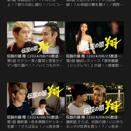
上！？怒りの回し蹴り！／いくつも
師！？AV斡旋の闇を暴け！／病院を
の不良チームがしのぎを削る≪危多
抜け出し山田達人（高橋文哉）のも
漢闘（きたかんとう）≫の最強チー
とにやってきた最強不良チーム≪グ
ム≪グランドクロス≫を束ねる伝説
ランドクロス≫を束ねる伝説の頭・
の頭・伊集院翔（高橋文哉）。いつ
伊集院翔（高橋文哉）。翔は自身の
からか、彼の身体を不治の病が蝕ん
病のことを達人に告げるも、≪グラ
でいて…。まさか、≪グランドクロ
ンドクロス≫副長の大門伝助（菅生
ス≫の頭を引退！？
新樹）らメンバーには内緒にするよ
う言う。
伝説の頭 翔（2024/08/16放送分）第05話
伝説の頭 翔（2024/08/23放送分）第06話
第5話 セクシー美人警官と密室タイ
第6話 最凶レディース『真帝麗羅
マン取り調べ！？／いくつもの不良
（シンデレラ）』の謎！／群雄割拠
チームがしのぎを削る≪危多漢闘
の≪危多漢闘（きたかんとう）≫で
（きたかんとう）≫の危多南警察
多発するヤンキー狩り。首謀者は、
署・少年課課長に陣内響美（平野
夏場にもかかわらずコートをまと
綾）が着任する。美しい容姿に相反
い、顔を隠してレディース≪真帝麗
し、合気道の技で向かってきたヤン
羅（シンデレラ）≫総長を名乗って
キーを「クソヤンキーども！」と投
いるそうだが…。この状況に≪グラ
げ飛ばすなど腕っぷしも強い彼女
ンドクロス≫メンバーたちも戦々
は、「ヤンキーの巣窟・危多漢闘を
恐々。
私が変える！」と…。
伝説の頭 翔（2024/08/30放送分）第07話
伝説の頭 翔（2024/09/06放送分）第08話（最終話）
第7話 最終章！危多漢闘のヤンキー
最終話 さらば、伝説の頭！いじめら
全滅！？さらば友よ！／≪危多漢闘
れっ子が世界を救う！？／≪危多漢