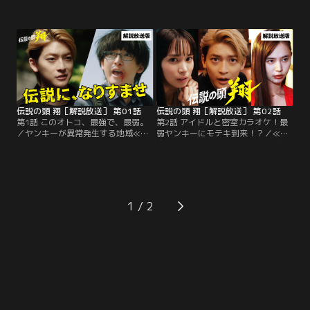
（きたかんとう）≫最強の巨大チー
闘（きたかんとう）≫のヤンキーの
ム≪グランドクロス≫の伝説の頭・
一掃を計画する佐々木聖人（藤原大
伊集院翔（高橋文哉）となり替わっ
祐）は、その冷徹さと圧倒的な財力
ている山田達人（高橋文哉）。そん
で≪ブラッドマフィア≫のボス・東
な達人の部屋で翔は、アイドル・古
城真（カルマ）をも従え、巨大チー
くさい街角のスケ番ズ（通称：街ス
ム≪グランドクロス≫の副長・大門
ケ）のメンバーである藤谷彩（関水
伝助（菅生新樹）を血祭りに。
渚）の誕生日に、達人が命を絶とう
と目論んでいることを知り…。
伝説の頭 翔［解説放送］ 第01話
伝説の頭 翔［解説放送］ 第02話
第1話 このオトコ、最強で、最弱。
第2話 アイドルと密室カラオケ！最
／ヤンキーが異常発生する地域≪危
弱ヤンキーにモテキ到来！？／≪軍
多漢闘（きたかんとう）≫。血で血
魔（ぐんま）≫≪斗魑疑（とちぎ）
を洗うヤンキーの巣窟ともいえるこ
≫≪威罵羅鬼（いばらき）≫≪砕汰
のエリアで、最強チーム≪グランド
魔（さいたま）≫という4つの地域
クロス≫を束ねる伝説の頭・伊集院
で、いくつもの不良チームがしのぎ
翔（高橋文哉）。一方で、アイドル
を削る≪危多漢闘（きたかんとう）
ユニット・古くさい街角のスケ番ズ
≫。その中でも、伝説の頭・伊集院
1
（通称・街スケ）のメンバー≪彩姐
翔（高橋文哉）が束ねる最強チーム
≫こと藤谷彩（関水渚）の熱狂的な
≪グランドクロス≫に肩を並べるの
オタクで万年パシリの…。
が…。