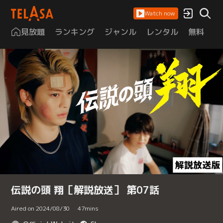
Watch now
見放題
ランキング
ジャンル
レンタル
無料
は
伝説の頭 翔［解説放送］ 第07話
Aired on 2024/08/30
47
mins