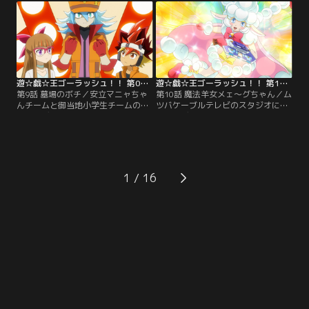
を鍛える遊飛。次々と問題を解いて
の幼なじみとしてデュエルの対戦役
いくユウディアス。一見、順調そう
を頼まれた遊歩だったが、5年ぶり
に見えた特訓だったが、特訓メカが
に再会したマニャの変わりように戸
暴走しはじめ…。【提供：バンダイ
惑いを隠せずにいた。【提供：バン
チャンネル】
ダイチャンネル】
遊☆戯☆王ゴーラッシュ！！ 第09話
遊☆戯☆王ゴーラッシュ！！ 第10話
第9話 墓場のボチ／安立マニャちゃ
第10話 魔法羊女メェ～グちゃん／ム
んチームと御当地小学生チームのラ
ツバケーブルテレビのスタジオに乱
ッシュデュエル対決、第2戦の対戦
入し、デュエルさせろと暴れるチュ
相手としてマニャに指名されたの
パ太郎。心配したユウディアスは対
は、なんと、客席にいた蒼月マナ
戦相手を買って出る。しかし、チュ
ブ！そして、そのマナブの対戦相手
パ太郎が『魔法羊女（まほうようじ
として現れたデュエリストは…、
ょ）メェ～グちゃん』を召喚した瞬
な、なんと！マニャの愛犬、ボチで
間、デュエルディスクから妖しい光
1
あった！【提供：バンダイチャンネ
が溢れ出し…。【提供：バンダイチ
ル】
ャンネル】