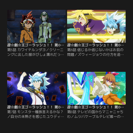
た、ある者はイラストを描き上げた
ス。持ち前の身体能力でチュパ太郎
ときに、そして、UTSの八木（や
が仕掛ける罠を次々と突破するユウ
ぎ）さんまでもが犯人の毒牙にかか
ディアスだったが、ついに捕らえら
ってしまう。一見、なんの関連も無
れて絶体絶命のピンチに陥ってしま
さそうな被害者たちの、意外な共通
う。一方、慌てた様子の遊飛も集積
点とは…。【提供：バンダイチャン
所に現れ…。【提供：バンダイチャ
ネル】
ンネル】
遊☆戯☆王ゴーラッシュ！！ 第05話
遊☆戯☆王ゴーラッシュ！！ 第06話
第5話 カワイテルンダヨ／クリーニ
第6話 信じるか信じないかはお前の
ングに出した服がびしょ濡れだった
問題／ズウィージョウの行方を追う
ことに怒り、店長に詰め寄る遊飛。
遊飛たちだったが、気付けば今月の
だが、その店長こそ遊飛のアースダ
収入はゼロ…。UTSの評判を上げよ
マーを奪った宇宙人、合羽井（かわ
うと、子どもたちが恐れる都市伝説
い）テルだった！合羽井にデュエル
の真相を突き止めることに。都市伝
を挑む遊飛！しかし、濡れたデュエ
説の一つ“3メートルさん”を探すユ
ルディスクが壊れて動かなくなって
ウディアスは、廃工場の中で不思議
しまい…。【提供：バンダイチャン
な椅子を発見する。【提供：バンダ
ネル】
イチャンネル】
遊☆戯☆王ゴーラッシュ！！ 第07話
遊☆戯☆王ゴーラッシュ！！ 第08話
第7話 モンスター種族言えるかな？
第8話 テレビの国からマニャニャち
／自分の未熟さを感じたユウディア
わ／ムツバケーブルテレビ唯一の人
スは、ラッシュデュエルの特訓をし
気番組、『楽しく学べる・最強ゴー
て欲しいと遊飛に申し込む。特訓メ
ラッシュ！』に天才子役の安立（あ
カと特訓CDを駆使してユウディアス
たち）マニャがやってくる！マニャ