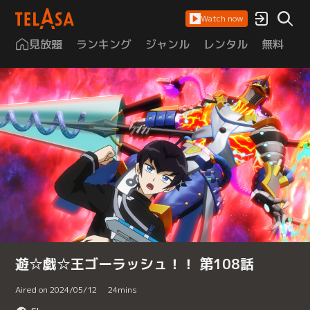
Watch now
見放題
ランキング
ジャンル
レンタル
無料
は
遊☆戯☆王ゴーラッシュ！！ 第108話
Aired on 2024/05/12
24
mins