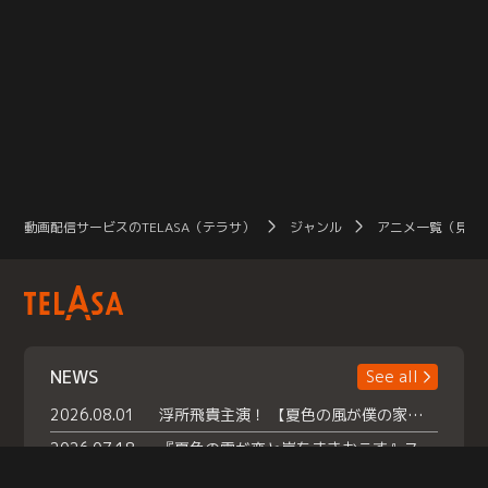
動画配信サービスのTELASA（テラサ）
ジャンル
アニメ一覧（見放
NEWS
See all
2026.08.01
浮所飛貴主演！ 【夏色の風が僕の家にやってきた】 本日よりテラサで独占配信スタート！
2026.07.18
『夏色の雲が恋と嵐をまきおこす』スペシャルメイキング 【Part1】2026年７月18日（土）23時30分～配信スタート！話題のシーンの裏側を大公開！豪華キャスト大集合！ 『武宮家 真夏の家族会議』開催！
2026.07.15
救命医・遥（今田）の《心揺さぶる過去》や、 麻酔科医・権野（船越英一郎）の《謎多きプライベート》など… 《知られざるエピソード》を独占配信！