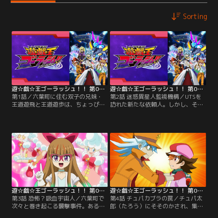
Sorting
遊☆戯☆王ゴーラッシュ！！ 第01話
遊☆戯☆王ゴーラッシュ！！ 第02話
第1話／六葉町に住む双子の兄妹・
第2話 迷惑異星人監視機構／UTSを
王道遊飛と王道遊歩は、ちょっぴり
訪れた新たな依頼人。しかし、その
アヤシイ宇宙人駆除業社・UTS（宇
依頼人の正体は“MIK”こと迷惑異星
宙人トラブル相談所）を経営する小
人監視機構所属のエージェント、蒼
学生。遊飛が作った謎の装置で宇宙
月（そうげつ）マナブだった！不法
人を探しては、ムダに苦労する毎日
滞在迷惑異星人として投降を求めら
を送っていた……そう、あの日まで
れたユウディアスは、自らの自由を
は！！できたてほやほやのミステリ
懸けてマナブとデュエルをすること
ーサークルで、ついにホンモノの宇
に！【提供：バンダイチャンネル】
宙船を見つけた遊飛と遊歩。おそる
おそる宇宙船に足を…。【提供：バ
ンダイチャンネル】
遊☆戯☆王ゴーラッシュ！！ 第03話
遊☆戯☆王ゴーラッシュ！！ 第04話
第3話 恐怖？吸血宇宙人／六葉町で
第4話 チュパカブラの罠／チュパ太
次々と巻き起こる襲撃事件。ある者
郎（たろう）にそそのかされ、集積
はカードを眺めているときに、ま
所へと連れてこられたユウディア