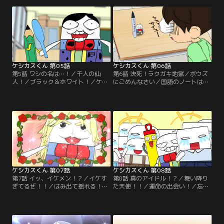
じているケシカスくん。新たなライ
す／体が弱い芯子の悩み相談にのる
バル消し界の大物・黒板消しが現れ
ことにしたケシカスくん。なんとか
て！？ 他4本【提供：バンダイチャ
芯子を勇気付けることに成功する
ンネル】
が！？ 他4本【提供：バンダイチャ
ンネル】
ケシカスくん 第05話
ケシカスくん 第06話
第5話 ワシの名は…！／千人の仙
第6話 決死！ラクガキ地獄／ボウズ
人！／ブラック＆ホワイト！／ケシ
にごめんなさい／国語のノートはダ
カスはモテる！／天と地と！／ケシ
メ！／ケシカスアートショー！／ラ
カスくんの前に何事も超ゆっくりな
クガキ封印大作戦！／机に落書きを
フデじいが現れて！？ 他4本【提
するケシカスくん。消すために書い
供：バンダイチャンネル】
ているのかと思いきや！？ 他4本
【提供：バンダイチャンネル】
ケシカスくん 第07話
ケシカスくん 第08話
第7話 イッ、イケメン！？／イケす
第8話 真のアイドル！？／舞い降り
ぎてるぜ！！／はみ出て揺れる！／
た天使！！／運命の出会い！／忘れ
ひび割れた仮面！／素顔のままで…
られない出会い…／愛こそ、すべて
／ブレイクできないことに焦るケシ
／自称文具界のアイドルを名乗るケ
カスくん。顔に粘土を塗ってイケメ
シカスくん。そんなときみんなが認
ンになることに成功するが！？ 他4
める、文具界のアイドルはさ美ちゃ