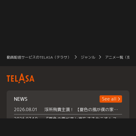
動画配信サービスのTELASA（テラサ）
ジャンル
アニメ一覧（見放
NEWS
See all
2026.08.01
浮所飛貴主演！ 【夏色の風が僕の家にやってきた】 本日よりテラサで独占配信スタート！
2026.07.18
『夏色の雲が恋と嵐をまきおこす』スペシャルメイキング 【Part1】2026年７月18日（土）23時30分～配信スタート！話題のシーンの裏側を大公開！豪華キャスト大集合！ 『武宮家 真夏の家族会議』開催！
2026.07.15
救命医・遥（今田）の《心揺さぶる過去》や、 麻酔科医・権野（船越英一郎）の《謎多きプライベート》など… 《知られざるエピソード》を独占配信！