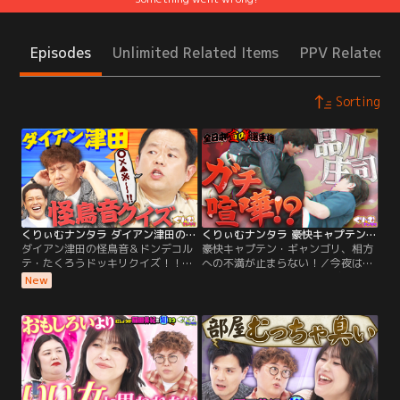
Episodes
Unlimited Related Items
PPV Related I
Sorting
くりぃむナンタラ ダイアン津田の怪鳥音＆ドンデコルテ・たくろうドッキリクイズ！！（2026/08/03放送分）
くりぃむナンタラ 豪快キャプテン・ギャンゴリ、相方への不満が止まらない！（2026/07/27放送分）
ダイアン津田の怪鳥音＆ドンデコル
豪快キャプテン・ギャンゴリ、相方
テ・たくろうドッキリクイズ！！／
への不満が止まらない！／今夜は
今回は、今年上半期に放送された名
「全日本喧嘩選手権」コンビ間にあ
New
場面からクイズを出題！！ 大好評津
るリアルなわだかまりや不満をもと
田の怪鳥音クイズも！！ 何を言って
に、本人たちが考えたシチュエーシ
いるかわからない津田のツッコミを
ョンで喧嘩をしてもらう企画！今回
聞いて、 何と言ったかを当てるシン
は、若手のホープ豪快キャプテン、
プルなクイズ！ 今回は1時間SP「も
不仲コンビの代名詞品川庄司が参
っと津田を知ろう」から出題！ 下ネ
戦！！さらに、もはやコンビでテレ
タばかりが飛び交うスタジオで…。
ビに出ることがかなりレアな平成ノ
ブシコブシも登場！！