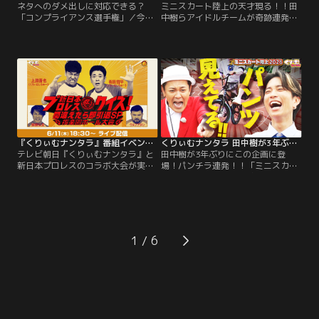
ネタへのダメ出しに対応できる？
ミニスカート陸上の天才現る！！田
「コンプライアンス選手権」／今回
中樹らアイドルチームが奇跡連発／
は「コンプライアンス選手権」 海外
今夜は先週に引き続き「ミニスカー
の番組とコラボというテイで芸人を
ト陸上」 ミニスカートをはき様々な
呼び出し、偽のネタ見せ番組を収
競技に挑戦するが、パンチラしたら
録！しかし、直前に“コンプライア
即失格という名物企画！前回、
ンス”の観点からネタの内容を 大幅
SixTONES田中樹らが大活躍し高得
に変えてほしいと言われたら、芸人
点を稼いだアイドルチーム！今週は
たちはどうするのかを検証！今回タ
関口メンディーが大覚醒！！あらゆ
ーゲットはコットン、ゴー☆ジャ
る競技でとんでもない結果を残すこ
ス、ちゃんぴおんずの3組！
とに！！
『くりぃむナンタラ』番組イベント 6.11新日本プロレスクイズ！間違えたら即ファン引退SP後楽園ホール大会
くりぃむナンタラ 田中樹が3年ぶりにこの企画に登場！パンチラ連発！！「ミニスカート陸上2026」（2026/06/08放送分）
テレビ朝日『くりぃむナンタラ』と
田中樹が3年ぶりにこの企画に登
新日本プロレスのコラボ大会が実
場！パンチラ連発！！「ミニスカー
現！聖地・後楽園ホールで開催され
ト陸上2026」／今夜は久々開催「ミ
る、番組名物企画「プロレスクイ
ニスカート陸上」 ミニスカートをは
ズ」をTELASAで独占ライブ配信！
き様々な競技に挑戦するが、パンチ
現役レスラーや芸能界屈指のプロレ
ラしたら即失格という名物企画！田
スマニアたちが、熱い火花を散ら
中樹が3年ぶりにこの企画に登場！
す！！
後輩KEY TO LIT猪狩を引き連れ殴り
1
込み！しかし、新競技「ミニスカ
BMX30m競争」に悪戦苦闘！！