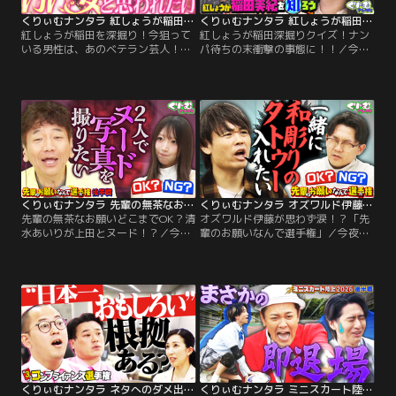
くりぃむナンタラ 紅しょうが稲田を深掘り！今狙っている男性は、あのベテラン芸人！？（2026/07/20放送分）
くりぃむナンタラ 紅しょうが稲田深掘りクイズ！ナンパ待ちの末衝撃の事態に！！（2026/07/13放送分）
紅しょうが稲田を深掘り！今狙って
紅しょうが稲田深掘りクイズ！ナン
いる男性は、あのベテラン芸人！？
パ待ちの末衝撃の事態に！！／今夜
／先週に引き続き、「紅しょうが稲
は「紅しょうが稲田を知ろう」 相方
田を知ろう」！ プライベートを一切
熊元プロレスとは対照的に、 プライ
語らない紅しょうが稲田のことを知
ベートは一切語らない紅しょうが稲
るため、 深掘りクイズ大会を開
田！ そんな彼女のことを知るために
催！！ すると…合コンで趣味は「飲
クイズ大会を開催！！ 自らは語らな
酒」と答えてしまったり、 デート
い稲田に代わり、正解を発表するの
中、相手の男性に巻かれてしまった
は同期のマユリカ！ 回答者にはさや
り、 卓球を使ってパパ活をするな
香新山やカーネーション吉田な
ど…。
ど…。
くりぃむナンタラ 先輩の無茶なお願いどこまでOK？清水あいりが上田とヌード！？（2026/07/06放送分）
くりぃむナンタラ オズワルド伊藤が思わず涙！？「先輩のお願いなんで選手権」（2026/06/29放送分）
先輩の無茶なお願いどこまでOK？清
オズワルド伊藤が思わず涙！？「先
水あいりが上田とヌード！？／今夜
輩のお願いなんで選手権」／今夜は
も先週に引き続き「先輩のお願いな
新企画「先輩のお願いなんで選手
んで選手権」 仲のいい後輩をニセの
権」 普段から仲のいい後輩をニセの
特番の打ち合わせで呼び出し 「先輩
特番の打ち合わせで呼び出し、「先
が一緒に叶えたい夢がある」と無茶
輩が一緒に叶えたい夢がある」と無
なお願いをしたら、引き受けてくれ
茶なお願いをしたら、後輩は引き受
るのかをドッキリ検証！
けてくれるのかを検証するドッキ
リ！挑戦するのは品川祐＆オズワル
ド伊藤ペア、モグライダー芝＆きし
たかの高野ペア！
くりぃむナンタラ ネタへのダメ出しに対応できる？「コンプライアンス選手権」（2026/06/22放送分）
くりぃむナンタラ ミニスカート陸上の天才現る！！田中樹らアイドルチームが奇跡連発（2026/06/15放送分）