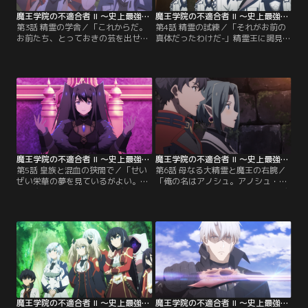
魔王学院の不適合者 II ～史上最強の魔王の始祖、転生して子孫たちの学校へ通う～ 第03話
魔王学院の不適合者 II ～史上最強の魔王の始祖、転生して子孫たちの学校へ通う～ 第04話
第3話 精霊の学舎／「これからだ。
第4話 精霊の試練／「それがお前の
お前たち、とっておきの芸を出せ」
真体だったわけだ-」精霊王に謁見す
遠征試験の名目でゼーヘンブルグを
るため、大樹エニユニエンの試練に
訪れたアノスと一回生たち。アノス
挑み続けるアノスたち。次なる試練
の目的は「精霊の森アハルトヘルン
「グニエールの階段」は20本の道か
で待つ」と伝言を残したかつての右
ら5本の正解を選ぶという、ほとん
腕、シン・レグリアである。森への
ど運試しの難問だ。しかしリィナの
道中、アノスは情報屋の少女・リィ
助言もあり、アノスたちはそれぞれ
ナと出会う。同じくアハルトヘルン
天辺を目指していく。そして精霊王
を目指す彼女を連れて、一行は森の
の城に一番乗りしたレイとミサが、
深淵へと進む。
いよいよ最後の試練へ！
魔王学院の不適合者 II ～史上最強の魔王の始祖、転生して子孫たちの学校へ通う～ 第05話
魔王学院の不適合者 II ～史上最強の魔王の始祖、転生して子孫たちの学校へ通う～ 第06話
第5話 皇族と混血の狭間で／「せい
第6話 母なる大精霊と魔王の右腕／
ぜい栄華の夢を見ているがよい。本
「俺の名はアノシュ。アノシュ・ポ
物の魔王が帰るまでな。」デルゾゲ
ルティコーロだ。」アノスたちはデ
ードに現れたアヴォス・ディルヘヴ
ルゾゲードの地下迷宮に潜入。アヴ
ィアは伝承と噂に支配されたミサだ
ォス・ディルヘヴィアとの対決の前
った。彼女はディルヘイド中の魔族
に、ミサの出生の秘密、アノスの右
に自身を信奉させ、アノスを滅ぼす
腕シン・レグリアの意図、そして大
ことを宣言。アノスたちはミサを救
精霊レノの死の真相を確かめるべ
うために魔王城へ。一方、街中では
く、≪時間遡航（レヴァロン）≫で
アヴォスに支配された者たちが混血
二千年前のガイラディーテへと向か
の魔族を襲っていた。
う。
魔王学院の不適合者 II ～史上最強の魔王の始祖、転生して子孫たちの学校へ通う～ 第07話
魔王学院の不適合者 II ～史上最強の魔王の始祖、転生して子孫たちの学校へ通う～ 第08話