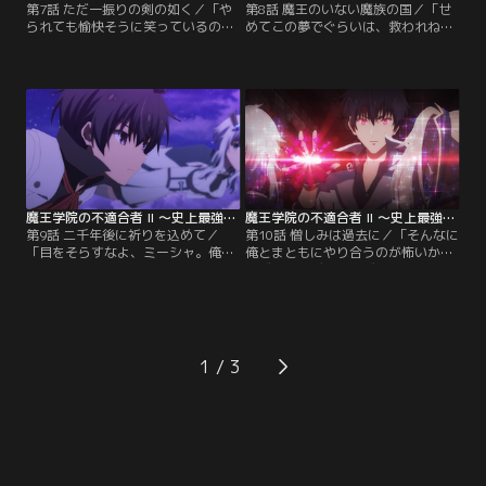
第7話 ただ一振りの剣の如く／「や
第8話 魔王のいない魔族の国／「せ
られても愉快そうに笑っているのだ
めてこの夢でぐらいは、救われねば
から始末に負えぬ。」二千年前の大
嘘だろう。」アハルトヘルンでのア
精霊の森アハルトヘルン。少年の姿
ノスたちの調査は続く。アヴォス・
に変化したアノスは旅芸人アノシ
ディルヘヴィアの≪暴虐の魔王≫と
ュ・ポルティコーロと名乗り、しば
しての根源を変えることは叶わない
らく滞在して調査することに。アノ
が、レノからあるヒントを得たアノ
スたちが大精霊レノと、転生前のア
ス。レイはシンを相手に剣技の修練
ノスより彼女の護衛任務を受けたシ
に励んでいた。その後、アノスはエ
ンの様子を見守る中、熾死王エール
ールドメードを追ってデルゾゲード
ドメードが…。
へ。
魔王学院の不適合者 II ～史上最強の魔王の始祖、転生して子孫たちの学校へ通う～ 第09話
魔王学院の不適合者 II ～史上最強の魔王の始祖、転生して子孫たちの学校へ通う～ 第10話
第9話 二千年後に祈りを込めて／
第10話 憎しみは過去に／「そんなに
「目をそらすなよ、ミーシャ。俺た
俺とまともにやり合うのが怖いか？
ちはそれを見届けるために、ここま
アヴォス・ディルヘヴィア」大精霊
で来たのだ」二千年後に起こりうる
レノとシンが辿った悲劇を見届け、
アノスと人間の衝突を回避するた
現代のデルゾゲードに戻ってきたア
め、勇者カノンは自らが偽りの魔王
ノスたち。そこではアヴォス・ディ
となる計画を進め、シンもその決意
ルヘヴィアに洗脳されたメルヘイス
を認める。そんなシンの変化を見
や魔族たちによる、混血へのさらな
1
て、レノはシンへの恋を自覚して結
る迫害が行われていた。アノスは彼
婚を申し込む！二人の結婚式に沸き
らを退けつつ玉座の間へ。
立つアハルトヘルンの森。