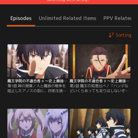
Episodes
Unlimited Related Items
PPV Related I
Sorting
魔王学院の不適合者 II ～史上最強の魔王の始祖、転生して子孫たちの学校へ通う～ 第01話
魔王学院の不適合者 II ～史上最強の魔王の始祖、転生して子孫たちの学校へ通う～ 第02話
第1話 神の授業／人と魔族の戦争を
第2話 魔王の知恵比べ／「ハンデな
阻止したアノスの前に、四邪王族が
どいくらあっても足りはしないぞ。
一人、エールドメード・ディティジ
なにせ、この俺に挑むのだ」魔王学
ョンが魔王学院の教師として現れ
院に潜む“神の子”を探すアノスた
た。しかもエールドメードは自らを
ち。仲間たちが二千年前の魔族から
天父神（てんぷしん）ノウスガリア
襲撃を受ける中、アノスは熾死王軍
と名乗り、暴虐の魔王を滅ぼす新た
参謀、ジーク・オズマと知恵比べで
な“神の子”が魔王学院にいるとい
対決することに。アノスが“神の
う。あらゆる理不尽をものともしな
子”の正体を予想して相手の判定を
い≪不適合者≫は新たな戦いへ！
受け、一定回数内に当てるというも
のだ。