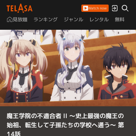
Watch now
見放題
ランキング
ジャンル
レンタル
無料
は
魔王学院の不適合者 II ～史上最強の魔王の
始祖、転生して子孫たちの学校へ通う～ 第
14話