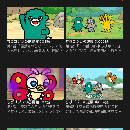
ちびゴジラの逆襲 第001話
ちびゴジラの逆襲 第002話
第1話 「怪獣島のちびゴジラ」／何
第2話 「三つ首の邪神 ちびギドラ」
人も寄せつけない未開の地--怪獣
／ちびゴジラに島を案内されるちび
島。漂着したちびメカゴジラ。海辺
メカゴジラ。そこで、唐突にちびギ
には機械音が鳴り響く。後頭部に尋
ドラを紹介される。「友達にならな
常ではない熱を感じる。目を覚まし
い？」ちびメカゴジラの問いかけ
た彼の前に現れたのは…。これは、
に、三重人格のちびギドラは…。こ
出会いと逆襲の物語--。
れは、友情と逆襲の物語--。
ちびゴジラの逆襲 第003話
ちびゴジラの逆襲 第004話
第3話 「極彩色の乙女 ちびモスラ」
第4話 「空を統べる怪鳥 ちびラド
／ちびモスラに話しかけようとする
ン」／怪獣島の山頂を目指すちびゴ
ちびゴジラと、ちびメカゴジラ。し
ジラとちびメカゴジラ。その様子を
かし、ちびモスラとは直接話すこと
上空から見下ろすちびラドン。立派
はできず、なぜか小美人を通して会
な翼を持つ彼だが、そのメンタルは
話することに…。これは、毒と逆襲
恐ろしいほどに…。これは、ナルシ