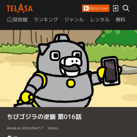
Watch now
見放題
ランキング
ジャンル
レンタル
無料
は
ちびゴジラの逆襲 第016話
Aired on 2024/04/17
2
mins