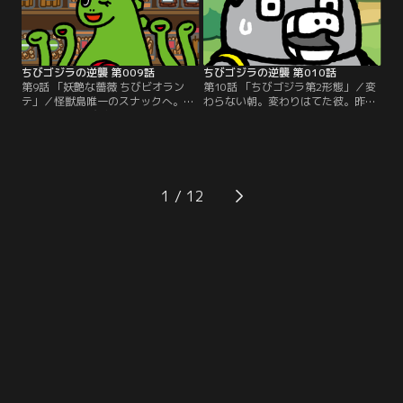
ちびゴジラの逆襲 第009話
ちびゴジラの逆襲 第010話
第9話 「妖艶な薔薇 ちびビオラン
第10話 「ちびゴジラ第2形態」／変
テ」／怪獣島唯一のスナックへ。み
わらない朝。変わりはてた彼。昨日
んなの姉御ちびビオランテ。彼女は
までとは、色、形、思考、全てが異
あらゆる悩み相談を解決していく
なる。ちびメカゴジラが見たものと
が…。これは、おかきと逆襲の物語-
は…。これは、変態と逆襲の物語-
-。
-。
1