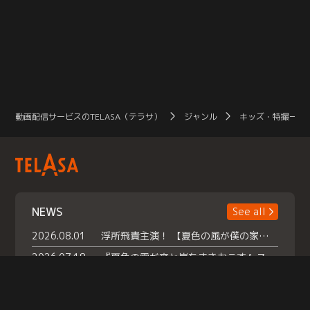
動画配信サービスのTELASA（テラサ）
ジャンル
キッズ・特撮一覧
NEWS
See all
2026.08.01
浮所飛貴主演！ 【夏色の風が僕の家にやってきた】 本日よりテラサで独占配信スタート！
2026.07.18
『夏色の雲が恋と嵐をまきおこす』スペシャルメイキング 【Part1】2026年７月18日（土）23時30分～配信スタート！話題のシーンの裏側を大公開！豪華キャスト大集合！ 『武宮家 真夏の家族会議』開催！
2026.07.15
救命医・遥（今田）の《心揺さぶる過去》や、 麻酔科医・権野（船越英一郎）の《謎多きプライベート》など… 《知られざるエピソード》を独占配信！