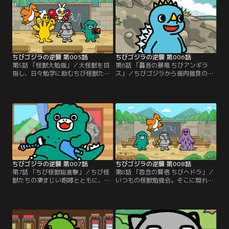
の物語--。
ストと逆襲の物語--。
ちびゴジラの逆襲 第005話
ちびゴジラの逆襲 第006話
第5話 「怪獣大勉強」／大怪獣を目
第6話 「轟音の暴竜 ちびアンギラ
指し、日々勉学に励むちび怪獣た
ス」／ちびゴジラから弱肉強食の怪
ち。教壇に立つのはちびゴジラ。荒
獣島で生きぬく術を教わるちびメカ
唐無稽な難問に立ち向かうちび怪獣
ゴジラ。その時、突如として迫りく
たち。間違えたちびメカゴジラに突
る、轟音にも似た暴れ声…これは、
きつけられたのは…これは、学びと
成長と逆襲の物語--。
逆襲の物語--。
ちびゴジラの逆襲 第007話
ちびゴジラの逆襲 第008話
第7話 「ちび怪獣総進撃」／ちび怪
第8話 「怨念の賢者 ちびヘドラ」／
獣たちの凄まじい咆哮とともに、破
いつもの怪獣勉強会。そこに現れた
壊されていく街々。破壊衝動を抑え
特別講師ちびヘドラ。ちびヘドラに
られないちびゴジラ。それは過去の
よる「人間」についての授業が始ま
ある出来事が原因で…。これは、破
った…。これは、愚行と逆襲の物語-
壊と逆襲の物語--。
-。