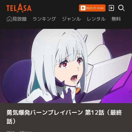
Watch now
見放題
ランキング
ジャンル
レンタル
無料
は
勇気爆発バーンブレイバーン 第12話（最終
話）