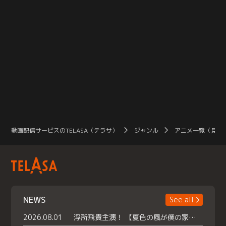
動画配信サービスのTELASA（テラサ）
ジャンル
アニメ一覧（見放
NEWS
See all
2026.08.01
浮所飛貴主演！ 【夏色の風が僕の家にやってきた】 本日よりテラサで独占配信スタート！