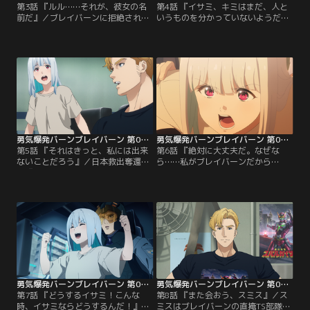
第3話 『ルル……それが、彼女の名
第4話 『イサミ、キミはまだ、人と
前だ』／ブレイバーンに拒絶され傷
いうものを分かっていないようだ』
心のスミスは、海岸で謎の少女と出
／ハワイを開放した多国籍任務部隊
逢う。敵に関係しているのではと疑
（ATF）は次なる目的地を日本に定
うが、行く先のない少女を放ってお
める。各々が戦闘に備えて準備を進
けず匿うスミス。一方イサミは無理
める中、スミスは謎の少女ルルの監
やりブレイバーンに乗せられたショ
視を命じられた。しかし、ただ遊ん
ックからコクピットに引きこもる。
でいるようにしか見えないスミスに
そんな状況の中、生き残った各国軍
対し、イサミは不満を募らせる。そ
はブレイバーンを基幹とした…。
の姿をみたブレイバーンは、イサミ
を連れてとっておきの…。
勇気爆発バーンブレイバーン 第05話
勇気爆発バーンブレイバーン 第06話
第5話 『それはきっと、私には出来
第6話 『絶対に大丈夫だ。なぜな
ないことだろう』／日本救出奪還作
ら……私がブレイバーンだから
戦『オペレーション・アップライジ
だ！』／先行して日本に上陸したイ
ング』が開始されるまであと1週
サミ、ブレイバーン、そしてスミス
間。多国籍任務部隊（ATF）の艦隊
は生存者の探索を行う。生存者が見
は太平洋を横断していた。ブレイバ
つけられなかったときは、部隊を安
ーンの搭乗者として期待を寄せられ
全に上陸させるための事前砲爆撃を
るイサミは、プレッシャーを感じつ
実施すると伝えられたイサミ達。誰
つもその気持ちは周囲に隠してい
も発見できず焦りを募らせる中、ス
た。そんなイサミの様子が気がかり
ミスにピンチが迫る。困難な状況で
なスミスは…。
も諦めないイサミ、その心に…。
勇気爆発バーンブレイバーン 第07話
勇気爆発バーンブレイバーン 第08話
第7話 『どうするイサミ！こんな
第8話 『また会おう、スミス』／ス
時、イサミならどうするんだ！』／
ミスはブレイバーンの直掩TS部隊ブ