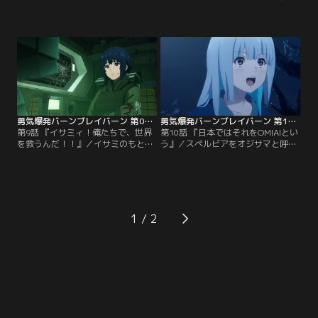
ハワイ諸島で倒したはずのスペルビ
レイブナイツの隊長に任命される。
アが多国籍任務部隊（ATF）の前に
どんな困難もブレイバーンとイサミ
再び立ちはだかる。同時に新たなデ
なら乗り越えられると語るスミス
スドライヴズも動き出し、イサミと
は、イサミを勇気づけるように共に
ブレイバーンが交戦する。スミスは
世界を救おうと約束を交わした。日
総攻撃で一時的にスペルビア抑える
本を取り戻した多国籍任務部隊
ことに成功するが、ティタノストラ
（ATF）はヨーロッパ方面への進軍
イド（TS）を破壊され絶体絶命の危
を計画するが、出港の直前、横浜一
機に瀕していた。
帯が深い霧に包まれる。
勇気爆発バーンブレイバーン 第09話
勇気爆発バーンブレイバーン 第10話
第9話 『イサミィ！俺たちで、世界
第10話 『日本ではそれをOMIAIとい
を救うんだ！！』／イサミのもとに
う』／スペルビアをオジサマと呼ぶ
届くルイス・スミス戦死の知らせ。
ルルは、スペルビアに乗ると迫る。
冷静さを失ったイサミにブレイバー
イサミとブレイバーンを救うために
ンの言葉は届かず、ヴァニタスとペ
はスペルビアの力が必要だと伝える
シミズムに苦戦を強いられる。一緒
が、スペルビアに拒絶されてしま
に世界を救いたいと誓った2人の強
う。その後ルルは一人で戦いに行こ
い想いがイサミから溢れ出したと
うとするイサミを必死で説得しよう
1
き、奇跡が起こる。
とするが聞き入れてもらえず、強硬
手段に出る。一方で相棒のすばらし
さを…。