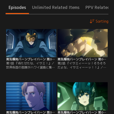
Episodes
Unlimited Related Items
PPV Related I
Sorting
勇気爆発バーンブレイバーン 第01話
勇気爆発バーンブレイバーン 第02話
第1話 『待たせたな、イサミ！』／
第2話 『イサミィーーッ！そろそろ
世界各国の部隊がハワイ諸島に集結
だよな、イサミィーーッ！！』／何
し、米軍のティタノストライド
とか窮地をしのいだ後、各国軍の司
（TS）パイロット、ルイス・スミス
令官はブレイバーンを交えた作戦会
は戦闘の最中に自衛隊のエースパイ
議を行っていた。世界が危機に瀕し
ロット、イサミ・アオと出逢う。戦
ていると熱弁するブレイバーン。し
闘を通じてイサミの人並外れた実力
かし、突如現れた謎の存在を信用で
を目にしたスミスは、彼に一対一の
きないキングたちは対応を決めあぐ
勝負を挑む。しかし約束の日、突如
ねる。一方で訳も分からずブレイバ
所属不明機による大規模な強襲を受
ーンに搭乗させられたイサミは敵の
け…。
スパイだと疑われ…。
勇気爆発バーンブレイバーン 第03話
勇気爆発バーンブレイバーン 第04話