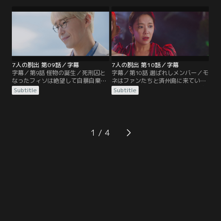
と命じ、ラヒからは出資金や家など
会見を開くという連絡を受ける。そ
を取り返すことに。さらに、恋人の
の頃、フィソは拘置所を抜け出して
チャ・ジュランも家から追い出す。
自分をワナにはめたナム・チョルの
家にいた。
7人の脱出 第09話／字幕
7人の脱出 第10話／字幕
字幕／第9話 怪物の誕生／死刑囚と
字幕／第10話 選ばれしメンバー／モ
なったフィソは絶望して自暴自棄に
ネはファンたちと済州島に来ていた
なっていた。ある日、他の受刑者た
が、その中に過去の秘密を知る人物
Subtitle
Subtitle
ちを従えたカン・ギタクがフィソを
がいて不安を募らせる。その夜、酔
羽交い締めにさせて大やけどを負わ
っ払ってパーティーに現れたヨンジ
せる。その頃、モネはドラマに出演
ュは、モネに乱暴を働こうとする。
して成功を収め、ラヒと祝ってい
怒ったファンはプールに落ちたヨン
た。
ジュを…。
1