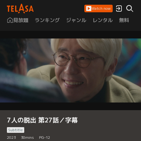
Watch now
見放題
ランキング
ジャンル
レンタル
無料
は
7人の脱出 第27話／字幕
Subtitle
2023
38
mins
PG-12