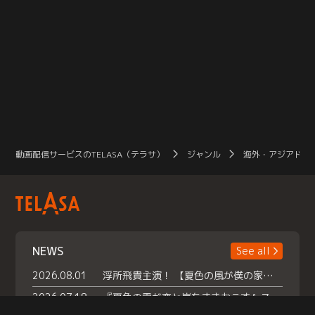
動画配信サービスのTELASA（テラサ）
ジャンル
海外・アジアドラ
NEWS
See all
2026.08.01
浮所飛貴主演！ 【夏色の風が僕の家にやってきた】 本日よりテラサで独占配信スタート！
2026.07.18
『夏色の雲が恋と嵐をまきおこす』スペシャルメイキング 【Part1】2026年７月18日（土）23時30分～配信スタート！話題のシーンの裏側を大公開！豪華キャスト大集合！ 『武宮家 真夏の家族会議』開催！