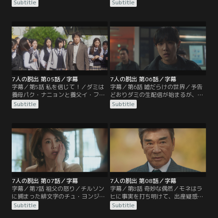
モは、産まれたばかりの赤ん坊を預
モネはピンチに陥る。そこでモネは
Subtitle
Subtitle
かることに。一方、約束の時間に遅
ダミを身代わりにすることを思いつ
れたダミはラヒの命令で、祖父パ
く。ジンモがモネに協力し、チャン
ン・チルソンに許しを請いに行く。
ネル“緋文字”でフェイクニュースを
しかし、門前払いされて雨の中倒れ
流して世間の目をダミに向けさせ
てしまう。
る。
7人の脱出 第05話／字幕
7人の脱出 第06話／字幕
字幕／第5話 私を信じて！／ダミは
字幕／第6話 嘘だらけの世界／予告
養母パク・ナニョンと養父イ・フィ
どおりダミの生配信が始まるが、配
ソのもとに戻り、事情を説明する。
信中にダミは銃撃される。配信現場
Subtitle
Subtitle
2人はダミの言葉を信じ、翌朝、ダ
には、銃を手に倒れているフィソが
ミは汚名をすすぐために学校へ。と
おり、傍らにはダミのニット帽が落
ころが、学校にはデマを信じた生徒
ちていた。チルソンは、ダミを追い
やその親たちが2人の前に立ちはだ
込んだ緋文字のことを調べはじめる
かる。
が…。
7人の脱出 第07話／字幕
7人の脱出 第08話／字幕
字幕／第7話 祖父の怒り／チルソン
字幕／第8話 奇妙な偶然／モネはラ
に捕まった緋文字のチュ・ヨンジュ
ヒに事実を打ち明けて、出産疑惑を
は、誰の指示で動いていたかを白状
握りつぶしてほしいと頼む。しか
Subtitle
Subtitle
する。チルソンはジンモを捕まえろ
し、その時、チルソンがダミの件で