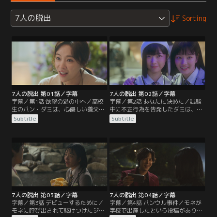
7人の脱出
Sorting
7人の脱出 第01話／字幕
7人の脱出 第02話／字幕
字幕／第1話 欲望の渦の中へ／高校
字幕／第2話 あなたに決めた／試験
生のパン・ダミは、心優しい養父母
中に不正行為を告発したダミは、い
に育てられながら生きてきた。ある
じめの標的にされてしまう。そんな
Subtitle
Subtitle
日、ダミの前に実母クム・ラヒが現
ダミを助けたのは人気者のハン・モ
れ、ダミはラヒと暮らすことにな
ネ。しかしモネには裏の顔があっ
る。ドラマ制作会社の代表であるラ
た。一方、芸能事務所代表ヤン・ジ
ヒには、絶対に成功させたい作品が
ンモにだまされたミン・ドヒョク
あった。
は…。
7人の脱出 第03話／字幕
7人の脱出 第04話／字幕
字幕／第3話 デビューするために／
字幕／第4話 パンウル事件／モネが
モネに呼び出されて駆けつけたジン
学校で出産したという投稿があり、