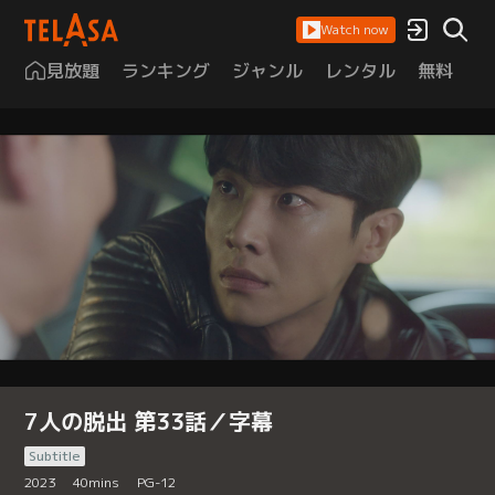
Watch now
見放題
ランキング
ジャンル
レンタル
無料
は
7人の脱出 第33話／字幕
Subtitle
2023
40
mins
PG-12