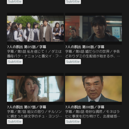
モは、産まれたばかりの赤ん坊を預
モネはピンチに陥る。そこでモネは
Subtitle
Subtitle
かることに。一方、約束の時間に遅
ダミを身代わりにすることを思いつ
れたダミはラヒの命令で、祖父パ
く。ジンモがモネに協力し、チャン
ン・チルソンに許しを請いに行く。
ネル“緋文字”でフェイクニュースを
しかし、門前払いされて雨の中倒れ
流して世間の目をダミに向けさせ
てしまう。
る。
7人の脱出 第05話／字幕
7人の脱出 第06話／字幕
字幕／第5話 私を信じて！／ダミは
字幕／第6話 嘘だらけの世界／予告
養母パク・ナニョンと養父イ・フィ
どおりダミの生配信が始まるが、配
ソのもとに戻り、事情を説明する。
信中にダミは銃撃される。配信現場
Subtitle
Subtitle
2人はダミの言葉を信じ、翌朝、ダ
には、銃を手に倒れているフィソが
ミは汚名をすすぐために学校へ。と
おり、傍らにはダミのニット帽が落
ころが、学校にはデマを信じた生徒
ちていた。チルソンは、ダミを追い
やその親たちが2人の前に立ちはだ
込んだ緋文字のことを調べはじめる
かる。
が…。
7人の脱出 第07話／字幕
7人の脱出 第08話／字幕
字幕／第7話 祖父の怒り／チルソン
字幕／第8話 奇妙な偶然／モネはラ
に捕まった緋文字のチュ・ヨンジュ
ヒに事実を打ち明けて、出産疑惑を
は、誰の指示で動いていたかを白状
握りつぶしてほしいと頼む。しか
Subtitle
Subtitle
する。チルソンはジンモを捕まえろ
し、その時、チルソンがダミの件で