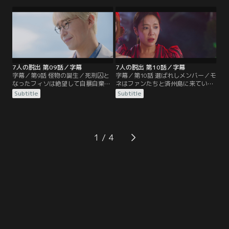
と命じ、ラヒからは出資金や家など
会見を開くという連絡を受ける。そ
を取り返すことに。さらに、恋人の
の頃、フィソは拘置所を抜け出して
チャ・ジュランも家から追い出す。
自分をワナにはめたナム・チョルの
家にいた。
7人の脱出 第09話／字幕
7人の脱出 第10話／字幕
字幕／第9話 怪物の誕生／死刑囚と
字幕／第10話 選ばれしメンバー／モ
なったフィソは絶望して自暴自棄に
ネはファンたちと済州島に来ていた
なっていた。ある日、他の受刑者た
が、その中に過去の秘密を知る人物
Subtitle
Subtitle
ちを従えたカン・ギタクがフィソを
がいて不安を募らせる。その夜、酔
羽交い締めにさせて大やけどを負わ
っ払ってパーティーに現れたヨンジ
せる。その頃、モネはドラマに出演
ュは、モネに乱暴を働こうとする。
して成功を収め、ラヒと祝ってい
怒ったファンはプールに落ちたヨン
た。
ジュを…。
1