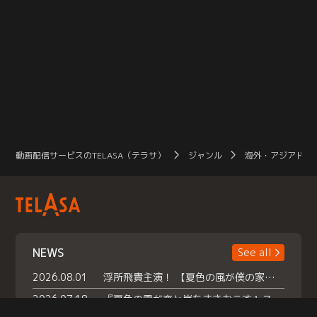
動画配信サービスのTELASA（テラサ）
ジャンル
海外・アジアドラ
NEWS
See all
2026.08.01
浮所飛貴主演！ 【夏色の風が僕の家にやってきた】 本日よりテラサで独占配信スタート！
2026.07.18
『夏色の雲が恋と嵐をまきおこす』スペシャルメイキング 【Part1】2026年７月18日（土）23時30分～配信スタート！話題のシーンの裏側を大公開！豪華キャスト大集合！ 『武宮家 真夏の家族会議』開催！