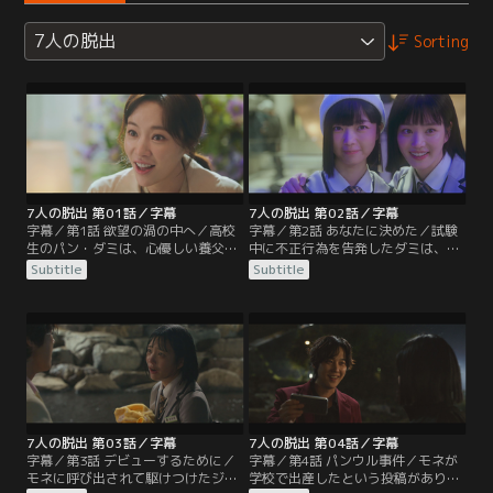
7人の脱出
Sorting
7人の脱出 第01話／字幕
7人の脱出 第02話／字幕
字幕／第1話 欲望の渦の中へ／高校
字幕／第2話 あなたに決めた／試験
生のパン・ダミは、心優しい養父母
中に不正行為を告発したダミは、い
に育てられながら生きてきた。ある
じめの標的にされてしまう。そんな
Subtitle
Subtitle
日、ダミの前に実母クム・ラヒが現
ダミを助けたのは人気者のハン・モ
れ、ダミはラヒと暮らすことにな
ネ。しかしモネには裏の顔があっ
る。ドラマ制作会社の代表であるラ
た。一方、芸能事務所代表ヤン・ジ
ヒには、絶対に成功させたい作品が
ンモにだまされたミン・ドヒョク
あった。
は…。
7人の脱出 第03話／字幕
7人の脱出 第04話／字幕
字幕／第3話 デビューするために／
字幕／第4話 パンウル事件／モネが
モネに呼び出されて駆けつけたジン
学校で出産したという投稿があり、