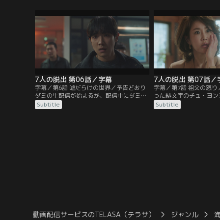
とになる。ドラマ制作会社の代表であるラ
があった。一方、芸能事
ヒには、絶対に成功させたい作品があっ
ンモにだまされたミン・
た。
7人の脱出 第06話／字幕
7人の脱出 第07話／
字幕／第6話 嘘だらけの世界／予告どおり
字幕／第7話 祖父の怒
ダミの生配信が始まるが、配信中にダミは
った緋文字のチュ・ヨン
銃撃される。配信現場には、銃を手に倒れ
で動いていたかを白状す
Subtitle
Subtitle
ているフィソがおり、傍らにはダミのニッ
ンモを捕まえろと命じ、
ト帽が落ちていた。チルソンは、ダミを追
や家などを取り返すこと
い込んだ緋文字のことを調べはじめる
のチャ・ジュランも家か
が…。
動画配信サービスのTELASA（テラサ）
ジャンル