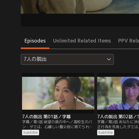
Episodes
Unlimited Related Items
PPV Rel
7人の脱出
7人の脱出 第01話／字幕
7人の脱出 第02話／
字幕／第1話 欲望の渦の中へ／高校生のパ
字幕／第2話 あなたに
ン・ダミは、心優しい養父母に育てられな
正行為を告発したダミは
がら生きてきた。ある日、ダミの前に実母
されてしまう。そんなダ
Subtitle
Subtitle
クム・ラヒが現れ、ダミはラヒと暮らすこ
気者のハン・モネ。しか