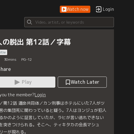
Watch now
Login
人の脱出 第12話／字幕
itle
30
mins
PG-12
Share
Play
Watch Later
 you the member?
Login
／第12話 運命共同体／カン刑事はホテルにいた7人がツ
客の集団死に関わっていると疑う。7人はヨンジュが犯人
るかのように証言していたが、ラヒが言い逃れできない
を突きつけられる。そこへ、ティキタカの会長マシュ
リーが現れる。