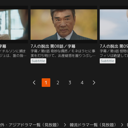
務所代表ヤン・ジ
祖父パン・チルソンに許しを請いに行く。
し、チャンネル“
ドヒョクは…。
しかし、門前払いされて雨の中倒れてしま
スを流して世間の
う。
字幕
7人の脱出 第08話／字幕
7人の脱出 第0
り／チルソンに捕ま
字幕／第8話 奇妙な偶然／モネはラヒに事
字幕／第9話 怪
ジュは、誰の指示
実を打ち明けて、出産疑惑を握りつぶして
フィソは絶望して
る。チルソンはジ
ほしいと頼む。しかし、その時、チルソン
ある日、他の受刑
Subtitle
Subtitle
ラヒからは出資金
がダミの件で会見を開くという連絡を受け
タクがフィソを羽
に。さらに、恋人
る。その頃、フィソは拘置所を抜け出して
どを負わせる。そ
ら追い出す。
自分をワナにはめたナム・チョルの家にい
演して成功を収め
た。
1
2
3
4
海外・アジアドラマ一覧（見放題）
韓流ドラマ一覧（見放題）