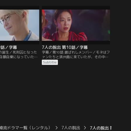
緋文字”でフェイクニュー
校へ。ところが、学校にはデマを信じた生
目をダミに向けさせる。
徒やその親たちが2人の前に立ちはだか
る。
9話／字幕
7人の脱出 第10話／字幕
物の誕生／死刑囚となった
字幕／第10話 選ばれしメンバー／モネはフ
自暴自棄になっていた。
ァンたちと済州島に来ていたが、その中に
者たちを従えたカン・ギ
過去の秘密を知る人物がいて不安を募らせ
Subtitle
交い締めにさせて大やけ
る。その夜、酔っ払ってパーティーに現れ
の頃、モネはドラマに出
たヨンジュは、モネに乱暴を働こうとす
、ラヒと祝っていた。
る。怒ったファンはプールに落ちたヨンジ
ュを…。
韓流ドラマ一覧（レンタル）
7人の脱出
7人の脱出 第12話／