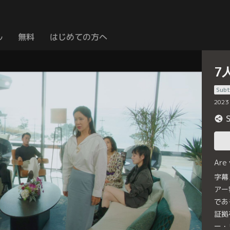
ル
無料
はじめての方へ
7
Subt
2023
Are
字幕
アー
であ
証拠
ー・