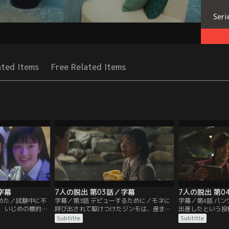
Seri
ated Items
Free Related Items
字幕
7人の脱出 第03話／字幕
7人の脱出 第0
決めた／試験中に不
字幕／第3話 デビューするために／モネに
字幕／第4話 パ
、いじめの標的に
呼び出されて駆けつけたジンモは、産まれ
出産したという投
ミを助けたのは人
たばかりの赤ん坊を預かることに。一方、
に陥る。そこでモ
Subtitle
Subtitle
しモネには裏の顔
約束の時間に遅れたダミはラヒの命令で、
ることを思いつく