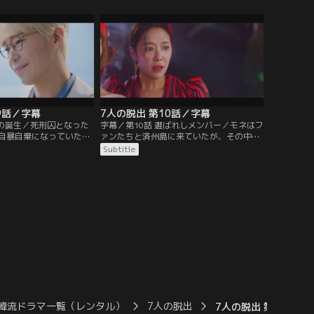
緋文字”でフェイクニュー
校へ。ところが、学校にはデマを信じた生
目をダミに向けさせる。
徒やその親たちが2人の前に立ちはだか
る。
9話／字幕
7人の脱出 第10話／字幕
物の誕生／死刑囚となった
字幕／第10話 選ばれしメンバー／モネはフ
自暴自棄になっていた。
ァンたちと済州島に来ていたが、その中に
者たちを従えたカン・ギ
過去の秘密を知る人物がいて不安を募らせ
Subtitle
交い締めにさせて大やけ
る。その夜、酔っ払ってパーティーに現れ
の頃、モネはドラマに出
たヨンジュは、モネに乱暴を働こうとす
、ラヒと祝っていた。
る。怒ったファンはプールに落ちたヨンジ
ュを…。
韓流ドラマ一覧（レンタル）
7人の脱出
7人の脱出 第19話／