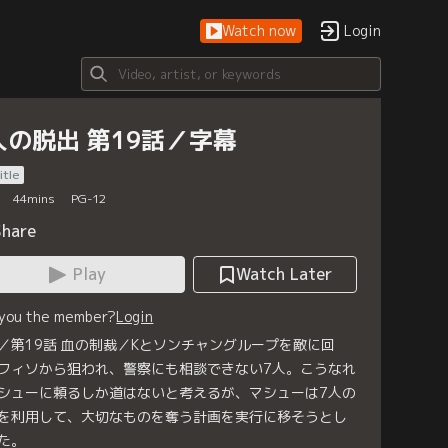
Watch now
Login
人の脱出 第19話／字幕
itle
44
mins
PG-12
Share
Play
Watch Later
 you the member?
Login
／第19話 血の制裁／Kとソンチャングループを敵に回
フィソから狙われ、警察にも相談できない7人。こうなれ
シューに頼るしか道はないと考えるが、マシューは7人の
を利用して、大切なものを奪う計画を実行に移そうとし
た。