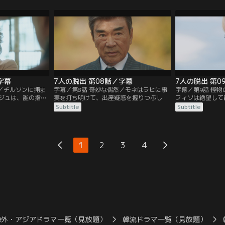
務所代表ヤン・ジ
祖父パン・チルソンに許しを請いに行く。
し、チャンネル“
ドヒョクは…。
しかし、門前払いされて雨の中倒れてしま
スを流して世間の
う。
字幕
7人の脱出 第08話／字幕
7人の脱出 第0
り／チルソンに捕ま
字幕／第8話 奇妙な偶然／モネはラヒに事
字幕／第9話 怪
ジュは、誰の指示
実を打ち明けて、出産疑惑を握りつぶして
フィソは絶望して
る。チルソンはジ
ほしいと頼む。しかし、その時、チルソン
ある日、他の受刑
Subtitle
Subtitle
ラヒからは出資金
がダミの件で会見を開くという連絡を受け
タクがフィソを羽
に。さらに、恋人
る。その頃、フィソは拘置所を抜け出して
どを負わせる。そ
ら追い出す。
自分をワナにはめたナム・チョルの家にい
演して成功を収め
た。
1
2
3
4
海外・アジアドラマ一覧（見放題）
韓流ドラマ一覧（見放題）