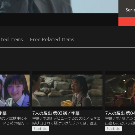
Seri
ated Items
Free Related Items
字幕
7人の脱出 第03話／字幕
7人の脱出 第0
決めた／試験中に不
字幕／第3話 デビューするために／モネに
字幕／第4話 パ
、いじめの標的に
呼び出されて駆けつけたジンモは、産まれ
出産したという投
ミを助けたのは人
たばかりの赤ん坊を預かることに。一方、
に陥る。そこでモ
Subtitle
Subtitle
しモネには裏の顔
約束の時間に遅れたダミはラヒの命令で、
ることを思いつく