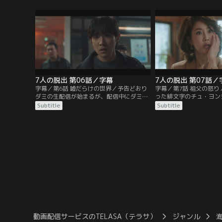
とになる。ドラマ制作会社の代表であるラ
があった。一方、芸能事
ヒには、絶対に成功させたい作品があっ
ンモにだまされたミン・
た。
7人の脱出 第06話／字幕
7人の脱出 第07話／
字幕／第6話 嘘だらけの世界／予告どおり
字幕／第7話 祖父の怒
ダミの生配信が始まるが、配信中にダミは
った緋文字のチュ・ヨン
銃撃される。配信現場には、銃を手に倒れ
で動いていたかを白状す
Subtitle
Subtitle
ているフィソがおり、傍らにはダミのニッ
ンモを捕まえろと命じ、
ト帽が落ちていた。チルソンは、ダミを追
や家などを取り返すこと
い込んだ緋文字のことを調べはじめる
のチャ・ジュランも家か
が…。
動画配信サービスのTELASA（テラサ）
ジャンル