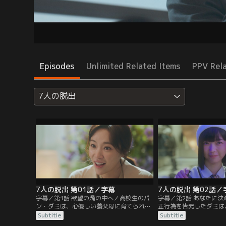
Episodes
Unlimited Related Items
PPV Rel
7人の脱出
7人の脱出 第01話／字幕
7人の脱出 第02話／
字幕／第1話 欲望の渦の中へ／高校生のパ
字幕／第2話 あなたに
ン・ダミは、心優しい養父母に育てられな
正行為を告発したダミは
がら生きてきた。ある日、ダミの前に実母
されてしまう。そんなダ
Subtitle
Subtitle
クム・ラヒが現れ、ダミはラヒと暮らすこ
気者のハン・モネ。しか