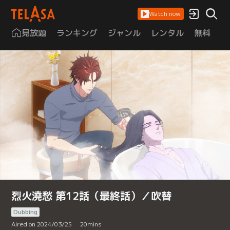
Watch now
見放題
ランキング
ジャンル
レンタル
無料
は
烈火澆愁 第12話（最終話）／吹替
Dubbing
Aired on 2024/03/25
20
mins