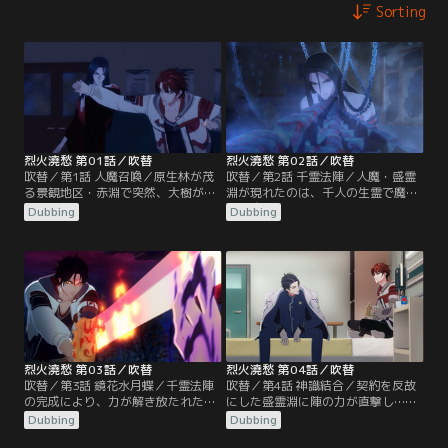
Sorting
烈火澆愁 第01話／吹替
烈火澆愁 第02話／吹替
吹替／第1話 人魔召喚／原生林が茂
吹替／第2話 千霊法陣／人魔・盛霊
る景観地区・赤淵で突然、大樹が観
淵が現れたのは、千人の生霊で魔物
光客を襲う事件が発生。シュエン・
を召喚する禁断の術・千霊法陣によ
Dubbing
Dubbing
ジーは異常現象・特殊個体対策セン
る可能性が高いと肖征に伝えるシュ
ターの職務に就いて早々、赤淵へ向
エン・ジー。しかし法陣の完成時刻
かうよう指示を受ける。
は今夜に迫っていた。
烈火澆愁 第03話／吹替
烈火澆愁 第04話／吹替
吹替／第3話 鏡花水月蝶／千霊法陣
吹替／第4話 神識結合／契約を反故
の完成により、力が解き放たれた盛
にした盛霊淵に陣の力が直撃し…。
霊淵は忽然と姿を消す。一方シュエ
後日、少年の体から分離した鏡花水
Dubbing
Dubbing
ン・ジーは、狙撃された男は人魔の
月蝶が変異種と判明し、シュエン・