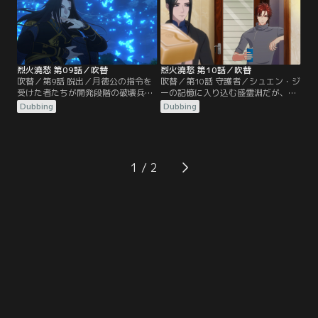
烈火澆愁 第09話／吹替
烈火澆愁 第10話／吹替
吹替／第9話 脱出／月徳公の指令を
吹替／第10話 守護者／シュエン・ジ
受けた者たちが開発段階の破壊兵器
ーの記憶に入り込む盛霊淵だが、会
で証拠隠滅を図った砲撃の反動で、
話は不愉快に終始する。一方、兀人
Dubbing
Dubbing
井戸に落ちてしまった楊潮。落ちた
宗の跡地では阿洛津の眠る棺が跡形
先はシュエン・ジーや盛霊淵がいる
もなく消失したうえ、現場に現像術
地下空間だった。
が施されていて…。
1