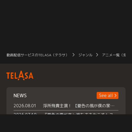
動画配信サービスのTELASA（テラサ）
ジャンル
アニメ一覧（見放
NEWS
See all
2026.08.01
浮所飛貴主演！ 【夏色の風が僕の家にやってきた】 本日よりテラサで独占配信スタート！
2026.07.18
『夏色の雲が恋と嵐をまきおこす』スペシャルメイキング 【Part1】2026年７月18日（土）23時30分～配信スタート！話題のシーンの裏側を大公開！豪華キャスト大集合！ 『武宮家 真夏の家族会議』開催！
2026.07.15
救命医・遥（今田）の《心揺さぶる過去》や、 麻酔科医・権野（船越英一郎）の《謎多きプライベート》など… 《知られざるエピソード》を独占配信！