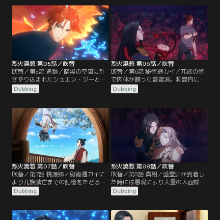
召喚者ではないと推理する。真の召
ジーは季清晨が変異種を入手した場
喚者は一体誰なのか。
所を探りに東州へ赴く。
烈火澆愁 第05話／吹替
烈火澆愁 第06話／吹替
吹替／第5話 追跡／暗黒の空間に引
吹替／第6話 秘術遡カイ／兀族の術
きずり込まれたシュエン・ジーと盛
で肉体が蘇った盛霊淵。洞窟内に響
霊淵。盛霊淵の制止を聞かずに入っ
きわたる盛霊淵と阿洛津の会話から
Dubbing
Dubbing
た洞窟を抜けるとそこは宗祠の中心
シュエン・ジーはその正体を予想す
で、シュエン・ジーは棺の周囲に千
るが、術により盛霊淵と共に記憶の
霊法陣らしきものを発見する。
渦に入り込んでしまい…。
烈火澆愁 第07話／吹替
烈火澆愁 第08話／吹替
吹替／第7話 桃源郷／秘術遡カイに
吹替／第8話 真相／盛霊淵が到着し
より兀族滅亡までの記憶をたどるシ
た時には悪呪により大量の人面蝶が
ュエン・ジーと人皇・盛霊淵。盛霊
兀族の人々の体を乗っ取っていた。
Dubbing
Dubbing
淵と彼を慕う阿洛津は兀族が暮らす
自らの師である丹離が放った火に焼
東州を離れて共闘するが、ある事件
かれる兀族を目の当たりにし、盛霊
が大きな悲劇へ繋がる。
淵は…。