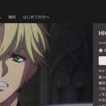
ル
無料
はじめての方へ
HI
Aire
Are
第2
戴冠
り合
ノを
が王
ード