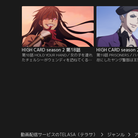
としたフォーランド王国第一王子の葬儀が
ットはスーパーヒーロー
執り行われるなど、いまだに緊迫した状態
ームを纏い、能力名と同
が続いていた。そんな中、フィンは自身と
ーブ』と名乗って人助け
家族に何が起きたのか知るためにリンジー
い。早速プレイヤーを捜
を訪れる。
たが、慣れない土地のせ
HIGH CARD season 2 第18話
HIGH CARD season
第18話 HOLD YOUR HAND／女の子を連れ
第19話 PRISONERS
たチェルシーがウェンディを訪ねてくる。
尽にしたヤング警部は王
このクロエという女の子が警察に追われて
今後は警察がカードを管
いるので助けてほしいと言うのだ。見てみ
ロンダイクから取り戻し
ると、クロエの手にはグローブが。どうや
わりに王家が秘匿にして
らカード絡みで問題を起こしたらしいのだ
さず教えてほしいと提案
が、自信喪失中のウェンディは迷惑をかけ
も、この状況では選択肢
てしまうのではないかと首を縦に振れな
ュガーは捕らえたバース
い。
にし、クロンダイクの内
動画配信サービスのTELASA（テラサ）
ジャンル