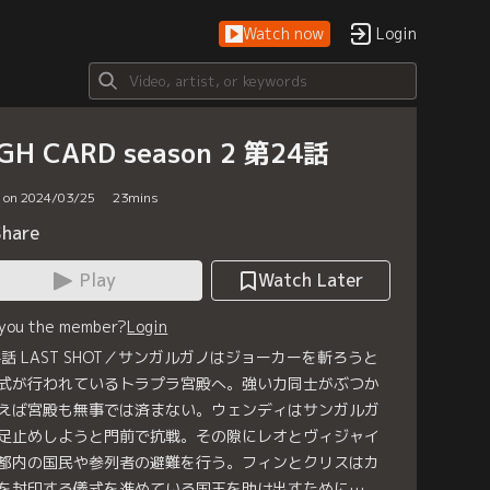
Watch now
Login
GH CARD season 2 第24話
d on 2024/03/25
23
mins
Share
Play
Watch Later
 you the member?
Login
4話 LAST SHOT／サンガルガノはジョーカーを斬ろうと
式が行われているトラプラ宮殿へ。強い力同士がぶつか
えば宮殿も無事では済まない。ウェンディはサンガルガ
足止めしようと門前で抗戦。その隙にレオとヴィジャイ
都内の国民や参列者の避難を行う。フィンとクリスはカ
を封印する儀式を進めている国王を助け出すために…。