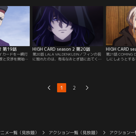
のようなコスチュ
力も弱まっていた。ハイカードがクリスの
動休止を言い渡さ
じく『ソニックム
ために出来る事は何もない……レオはこの
の行方も分からず
をしているらし
件でセオドールに呼び出されて本社へ。ク
スも入院したまま
索するフィンだっ
リスが心配なフィンもこっそりと後をつけ
はバーナードしか
いで…。
る。
店を訪れる。
 2 第19話
HIGH CARD season 2 第20話
HIGH CARD s
／ハイカードを一網打
第20話 LALA VALDENKLEIN／フィンの前
第21話 COMIN
家と交渉を開始。
に現れたのは、有名なおとぎ話に出てくる
しにしようとする
理すると伝え、ク
魔術師ララ・ヴァルデンクライン本人だっ
て、ゼノンとティ
たカードを返す代
た。ララはカード誕生の隠された真実、サ
ドラビリンスへと
いることを包み隠
ンガルガノの目的、そして初代フォーラン
ールの復讐に燃え
する。国王は渋る
ド国王自身がいざという時にカードと人の
うが、フィン達は
がない。一方、シ
絆を断ち切られるよう53枚目の秘匿とされ
ェンを制圧。一方
1
2
トの能力を明らか
るカード≪ジョーカー≫に魂を宿していた
はゼノンが冥途の
部情報を…。
ことを教える。
された記憶を復活
アニメ一覧（見放題）
アクション一覧（見放題）
アクション一