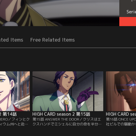
Seri
ated Items
Free Related Items
 2 第14話
HIGH CARD season 2 第15話
HIGH CARD s
E HERO／フィンとク
第15話 ANSWER THE DOOR／クリスはエ
第16話 ONCE U
ィウム州へと赴
クスハンドでミシェルに自分の命を半分わ
社ビルでの騒動か
速で移動できる能
け与えたが、代償としてミシェルの疾患を
故だと隠ぺいする
ムーブ≫。ターゲ
引き受け、それに伴いカロリーズハイの能
ず、これが原因で