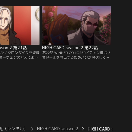
れてしまう。セオドール
れることに嫌気がさしていたなか、見知ら
、仲間はバラバラ。クリ
ぬ青年がレオの姿をカメラで撮る。彼はフ
だ。暇を持て余すフィン
ランソワという名前の転校生だ。馴れ馴れ
いないオールドメイド支
しく話しかけてくるフランソワを最初は無
視していたレオだったが…。
eason 2 第21話
HIGH CARD season 2 第22話
G DAY／クロンダイクを皆殺
第22話 WINNER OR LOSER／フィン達はセ
オーウェンの介入によっ
オドールを救出するためバンが潜伏してい
ルトは瀕死の状態でレッ
る廃墟に潜入するも、逆に捕らえられてし
閉じ込められた。セオド
まう。セオドールと決別した原因を語るバ
る彼はバーストの命も狙
ンは、乱入してきたティルトもねじ伏せ、
彼女を助け出してオーウ
自身と同じ苦しみを与えようと≪ラウンド
、レッドラビリンス内で
＆ラウンド≫でレオの身体を痛めつける。
土産としてティルトの隠
苦痛にゆがむ息子の顔を目の前で見せられ
させる。
るセオドール。
覧（レンタル）
HIGH CARD season 2
HIGH CARD season 2