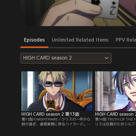
Episodes
Unlimited Related Items
PPV Rel
HIGH CARD season 2
HIGH CARD season 2 第13話
HIGH CARD season
第13話 KNIGHTMARE／クリスの一件から
第14話 TRUTH OF TH
時が過ぎ、通常業務に戻るハイカード。し
リスは任務のためシルフ
かし、クロンダイクファミリーのバンは行
く。回収するカードは音
方をくらませ、街ではテロによって命を落
力のハートQ≪ソニック