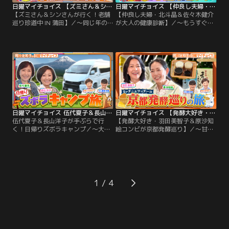
日曜マイチョイス 【ズミさん＆シンさんが行く！老舗巡り珍道中 IN 蒲田】（2026/06/07放送分）
日曜マイチョイス 【仲良し夫婦・北斗晶＆佐々木健介が大人の健康診断】（2026/05/24放送分）
【ズミさん＆シンさんが行く！老舗
【仲良し夫婦・北斗晶＆佐々木健介
巡り珍道中 IN 蒲田】／～同じ年の
が大人の健康診断】／～もうすぐ還
仲良しおじさんコンビが創業年数合
暦！北斗晶＆佐々木健介夫妻が実年
計600年超えを目指す！～ 穴守稲荷
齢とは違う〇〇年齢チェック～
神社で良純さんがオープニングトー
（1）安全な歩行に必須！『足年
クを話している後ろで、慎吾さんま
齢』を測定！元アスリートの北斗さ
たも小芝居をしながら登場！蒲田の
んと健介さんが足指の筋力測定で驚
中心地、JR蒲田駅前の蒲田西口商店
異的な数字が！足指の筋力には全く
街を散策！最初に訪れたのは、良純
問題がない2人だが、足首の硬さに
さんが気になった作業服専門店「東
問題が…（2）ちょっと変わった脳
京トラヤ」。
活クイズで『脳年齢』を測定！
日曜マイチョイス 伍代夏子＆長山洋子が手ぶらで行く！日帰りズボラキャンプ（2026/05/17放送分）
日曜マイチョイス 【発酵大好き・羽田美智子＆原沙知絵コンビが京都発酵巡り】（2026/05/10放送分）
伍代夏子＆長山洋子が手ぶらで行
【発酵大好き・羽田美智子＆原沙知
く！日帰りズボラキャンプ／～大の
絵コンビが京都発酵巡り】／～甘
仲良し人気演歌歌手コンビが女2人
酒・味噌・日本酒・漬物・酢をミッ
で初めてづくしのキャンプ旅～ 伍代
チー＆サッチーが堪能～ テレビ朝日
さん自前のキャンピングカーに乗り
のドラマ「特捜9」の共演をきっか
込み、東京から高速で2時間と好ア
けに仲良くなった羽田美智子さんと
クセスの富士山の麓にあるキャンプ
原沙知絵さんが、「京都の発酵」に
場「富士高原トマトフィールド」
ちなんだ場所を巡ります！京都駅の
1
へ！実は、キャンピングカーでキャ
近くにある「梅小路醗酵所」で甘酒
ンプに出掛けるのは今回が初めてと
4種を飲み比べ！
いう伍代さん。