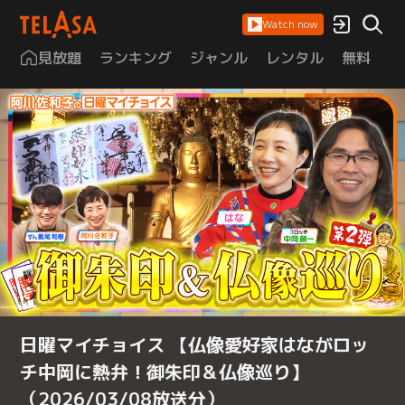
Watch now
見放題
ランキング
ジャンル
レンタル
無料
は
日曜マイチョイス 【仏像愛好家はながロッ
チ中岡に熱弁！御朱印＆仏像巡り】
（2026/03/08放送分）