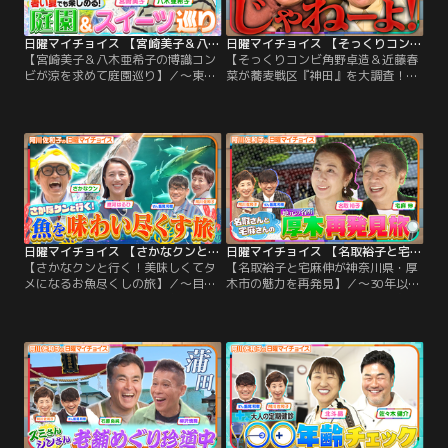
日曜マイチョイス 【宮崎美子＆八木亜希子の博識コンビが涼を求めて庭園巡り】（2026/07/19放送分）
日曜マイチョイス 【そっくりコンビ角野卓造＆近藤春菜が蕎麦戦区『神田』を大調査！】（2026/07/12放送分）
【宮崎美子＆八木亜希子の博識コン
【そっくりコンビ角野卓造＆近藤春
ビが涼を求めて庭園巡り】／～東京
菜が蕎麦戦区『神田』を大調査！】
都内の夏でも楽しめる！名庭園と絶
／～同じジャンルの飲食店が集まる
品スイーツ～ 博識な宮崎美子さんと
激戦区旅！神田編～ 親子と間違えら
八木亜希子さんが数多くの庭園があ
れるほどそっくりな角野卓造さんと
る東京都内で、夏でも楽しめる庭園
近藤春菜さんが駅周辺1キロで100店
巡りをご提案！絶景と絶品スイーツ
以上の蕎麦屋がある『神田』を大調
の両方を楽しめる3つのスポット
査！ お店イチオシのお蕎麦がスタジ
へ！ まずは『ホテル椿山荘東京』か
オに続々登場！しかし、阿川さんと
らスタート！
飯尾さんが食べられるのは、2つだ
け…。
日曜マイチョイス 【さかなクンと行く！美味しくてタメになるお魚尽くしの旅】（2026/07/05放送分）
日曜マイチョイス 【名取裕子と宅麻伸が神奈川県・厚木市の魅力を再発見】（2026/06/14放送分）
【さかなクンと行く！美味しくてタ
【名取裕子と宅麻伸が神奈川県・厚
メになるお魚尽くしの旅】／～目か
木市の魅力を再発見】／～30年以上
らウロコ！知れば知るほどおいしい
夫婦役を演じてきた名取さん・宅麻
雑学巡り～ 阿川さん＆飯尾さんがス
さんの厚木旅～ 厚木高校出身の名取
タジオを飛び出して、さかなクンの
裕子さんと長年夫婦役を演じてきた
雑学トークが止まらない魚尽くしの
宅麻伸さんが、暮らしやすい街とし
旅へいざ出発！まず訪れたのは、日
て今人気を集めている厚木の魅力を
本人が大好きな“サバ”尽くしのお店
再発見！ケーブルカーに乗りなが
「SABAR」。サバについて学び、美
ら、青春時代の思い出に浸る名取さ
味しいサバ料理を堪能！
んに息ぴったりのツッコミを入れる
宅麻さん。