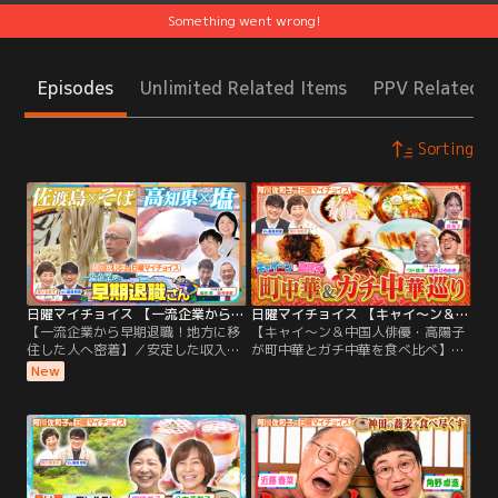
Something went wrong!
Episodes
Unlimited Related Items
PPV Related I
Sorting
日曜マイチョイス 【一流企業から早期退職！地方に移住した人へ密着】（2026/08/02放送分）
日曜マイチョイス 【キャイ～ン＆中国人俳優・高陽子が町中華とガチ中華を食べ比べ】（2026/07/26放送分）
【一流企業から早期退職！地方に移
【キャイ～ン＆中国人俳優・高陽子
住した人へ密着】／安定した収入を
が町中華とガチ中華を食べ比べ】／
捨て、早期退職！地方へ移住し、新
～日本育ちの「町中華」＆本場の味
New
しい仕事で大成功している2組の夫
「ガチ中華」巡り～ 日本人がなじみ
婦に密着！ （1）料理が好きという
の深い「町中華」を飯尾さんと同期
理由だけで、30歳でコンサル会社を
のキャイ～ンさんが、本場中国の味
早期退職して未経験の飲食業界へ！
「ガチ中華」を中国人俳優の高陽子
新潟県の離島・佐渡島へ移住し、齋
さんが、名店を紹介！両方の味を知
藤さん夫婦が蕎麦屋を始めた理由と
って、中華の魅力を深堀り！ まずは
は？
『餃子』を食べ比べ！