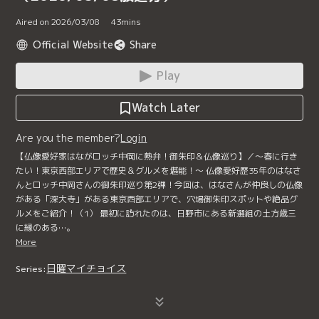
Aired on 2026/03/08
43
mins
Official Website
Share
Play
Watch Later
Are you the member?
Login
【仏像愛好家はながロッチ中岡に熱弁！御朱印＆仏像巡り】／～春に行き
たい！東京西部エリアで歴史＆グルメを堪能！～ 仏像愛好歴35年のはなさ
んとロッチ中岡さんの御朱印巡り第2弾！今回は、はなさんが仲良しの仏像
がある「深大寺」がある東京西部エリアで、穴場御朱印スポットや絶品グ
ルメをご紹介！（1） 最初に訪れたのは、日野市にある新選組の土方歳三
に縁のある…。
More
日曜マイチョイス
Series: